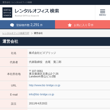
運営会社｜レンタルオフィス検索
MENU
2,291
0
登録物件数
件
お気に入り
件
レンタルオフィス検索TOP
運営会社
運営会社
株式会社ビズブリッジ
社名
代表取締役 吉尾 寛二郎
代表者
〒107-0061
東京都港区北青山2-7-26
本社所在地
Landwork青山ビル2階
http://www.biz-bridge.co.jp
URL
info@biz-bridge.co.jp
E-mail
2011年4月20日
設立