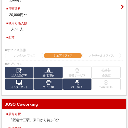
5,000円
■月額賃料
20,000円〜
■利用可能人数
1人〜1人
■面積
■オフィス形態
レンタルオフィス
シェアオフィス
バーチャルオフィス
■オプション
法人登記OK
受付対応
秘書サービス
会議室
インターネット
コピー機
机・椅子
24時間OK
JUSO Coworking
■最寄り駅
「阪急十三駅」東口から徒歩3分