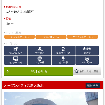
■利用可能人数
1人〜10人以上対応可
■面積
3㎡〜
■オフィス形態
レンタルオフィス
シェアオフィス
バーチャルオフィス
■オプション
法人登記OK
受付対応
秘書サービス
会議室
インターネット
コピー機
机・椅子
24時間OK
詳細を見る
お気に入りに登録
オープンオフィス新大阪北
注目物件