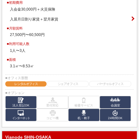
■初期費用
入会金30,000円＋火災保険
入居月日割り家賃＋翌月家賃
■月額賃料
27,500円〜60,500円
■利用可能人数
1人〜3人
■面積
3.1㎡〜8.53㎡
■オフィス形態
レンタルオフィス
シェアオフィス
バーチャルオフィス
■オプション
法人登記OK
受付対応
秘書サービス
会議室
インターネット
コピー機
机・椅子
24時間OK
Vianode SHIN-OSAKA