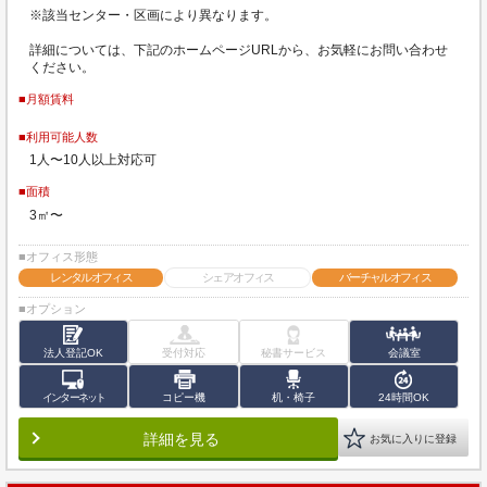
※該当センター・区画により異なります。
詳細については、下記のホームページURLから、お気軽にお問い合わせ
ください。
■月額賃料
■利用可能人数
1人〜10人以上対応可
■面積
3㎡〜
■オフィス形態
レンタルオフィス
シェアオフィス
バーチャルオフィス
■オプション
法人登記OK
受付対応
秘書サービス
会議室
インターネット
コピー機
机・椅子
24時間OK
詳細を見る
お気に入りに登録