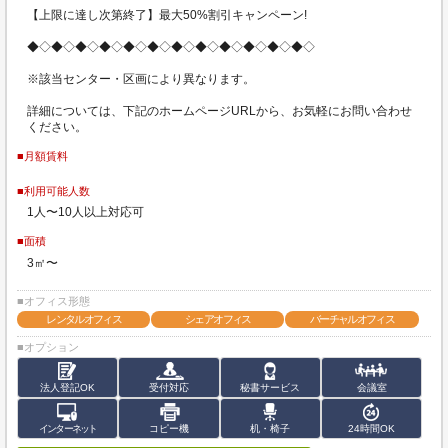
【上限に達し次第終了】最大50%割引キャンペーン!
◆◇◆◇◆◇◆◇◆◇◆◇◆◇◆◇◆◇◆◇◆◇◆◇
※該当センター・区画により異なります。
詳細については、下記のホームページURLから、お気軽にお問い合わせ
ください。
■月額賃料
■利用可能人数
1人〜10人以上対応可
■面積
3㎡〜
■オフィス形態
レンタルオフィス
シェアオフィス
バーチャルオフィス
■オプション
法人登記OK
受付対応
秘書サービス
会議室
インターネット
コピー機
机・椅子
24時間OK