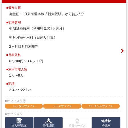
■最寄り駅
御堂筋・JR東海道本線「新大阪駅」から徒歩6分
■初期費用
初期登録費用（利用料金の1ヶ月分）
初月月額利用料（日割り計算）
2ヶ月目月額利用料
■月額賃料
62,700円〜337,700円
■利用可能人数
1人〜8人
■面積
2.3㎡〜22.1㎡
■オフィス形態
レンタルオフィス
シェアオフィス
バーチャルオフィス
■オプション
法人登記OK
受付対応
秘書サービス
会議室