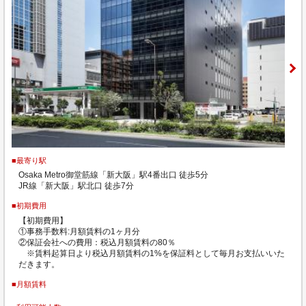
■最寄り駅
Osaka Metro御堂筋線「新大阪」駅4番出口 徒歩5分
JR線「新大阪」駅北口 徒歩7分
■初期費用
【初期費用】
①事務手数料:月額賃料の1ヶ月分
②保証会社への費用：税込月額賃料の80％
※賃料起算日より税込月額賃料の1%を保証料として毎月お支払いいた
だきます。
■月額賃料