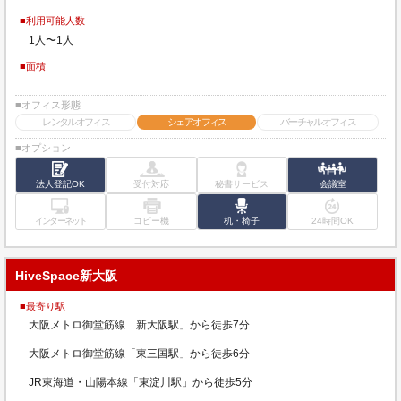
■利用可能人数
1人〜1人
■面積
■オフィス形態
レンタルオフィス
シェアオフィス
バーチャルオフィス
■オプション
法人登記OK
受付対応
秘書サービス
会議室
インターネット
コピー機
机・椅子
24時間OK
HiveSpace新大阪
■最寄り駅
大阪メトロ御堂筋線「新大阪駅」から徒歩7分
大阪メトロ御堂筋線「東三国駅」から徒歩6分
JR東海道・山陽本線「東淀川駅」から徒歩5分