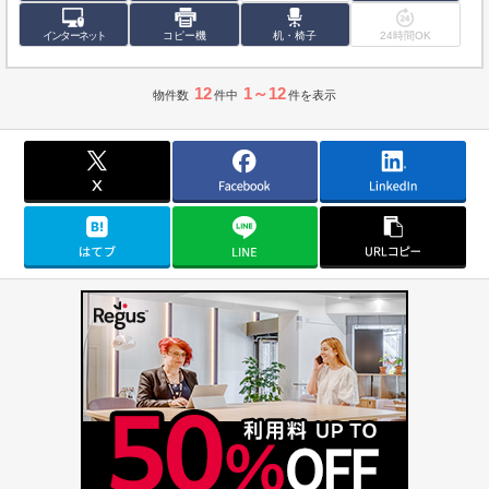
インターネット
コピー機
机・椅子
24時間OK
12
1～12
物件数
件中
件を表示