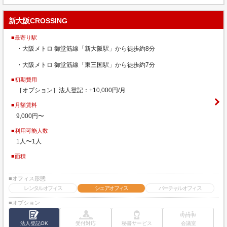
新大阪CROSSING
■最寄り駅
・大阪メトロ 御堂筋線「新大阪駅」から徒歩約8分
・大阪メトロ 御堂筋線「東三国駅」から徒歩約7分
■初期費用
［オプション］法人登記：+10,000円/月
■月額賃料
9,000円〜
■利用可能人数
1人〜1人
■面積
■オフィス形態
レンタルオフィス
シェアオフィス
バーチャルオフィス
■オプション
法人登記OK
受付対応
秘書サービス
会議室