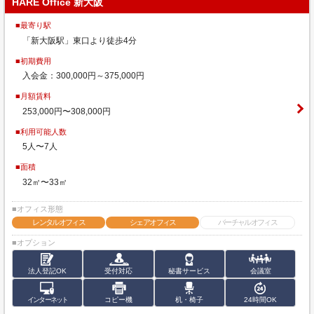
HARE Office 新大阪
■最寄り駅
「新大阪駅」東口より徒歩4分
■初期費用
入会金：300,000円～375,000円
■月額賃料
253,000円〜308,000円
■利用可能人数
5人〜7人
■面積
32㎡〜33㎡
■オフィス形態
レンタルオフィス
シェアオフィス
バーチャルオフィス
■オプション
法人登記OK
受付対応
秘書サービス
会議室
インターネット
コピー機
机・椅子
24時間OK