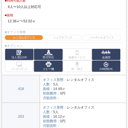
■利用可能人数
4人〜10人以上対応可
■面積
12.36㎡〜52.02㎡
■オフィス形態
レンタルオフィス
シェアオフィス
バーチャルオフィス
■オプション
法人登記OK
受付対応
秘書サービス
会議室
インターネット
コピー機
机・椅子
24時間OK
オフィス形態：
レンタルオフィス
人数：
5人
418
面積：
14.49㎡
初期費用：
0円
月額賃料：
オフィス形態：
レンタルオフィス
人数：
5人
203
面積：
16.12㎡
初期費用：
0円
月額賃料：