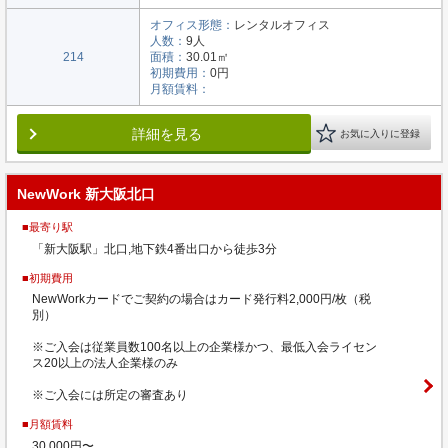
オフィス形態：
レンタルオフィス
人数：
9人
214
面積：
30.01㎡
初期費用：
0円
月額賃料：
詳細を見る
お気に入りに登録
NewWork 新大阪北口
■最寄り駅
「新大阪駅」北口,地下鉄4番出口から徒歩3分
■初期費用
NewWorkカードでご契約の場合はカード発行料2,000円/枚（税
別）
※ご入会は従業員数100名以上の企業様かつ、最低入会ライセン
ス20以上の法人企業様のみ
※ご入会には所定の審査あり
■月額賃料
30,000円〜