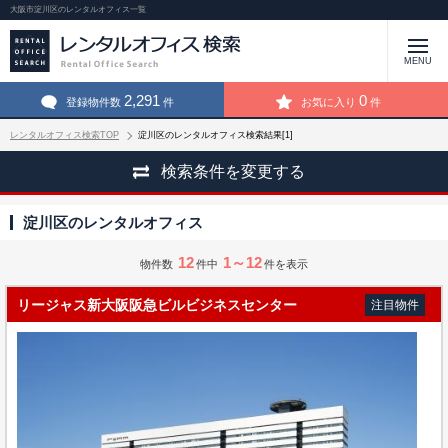
大阪市淀川区のレンタルオフィス一覧
MENU
2,291
0
登録物件数
件
お気に入り
件
レンタルオフィス検索TOP
淀川区のレンタルオフィス検索結果[1]
検索条件を変更する
淀川区のレンタルオフィス
12
1～12
物件数
件中
件を表示
リージャス新大阪阪急ビルビジネスセンター
注目物件