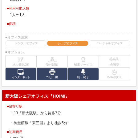
■利用可能人数
1人〜1人
■面積
■オフィス形態
レンタルオフィス
シェアオフィス
バーチャルオフィス
■オプション
法人登記OK
受付対応
秘書サービス
会議室
インターネット
コピー機
机・椅子
24時間OK
新大阪シェアオフィス『HOIMI』
■最寄り駅
・JR「新大阪駅」から徒歩7分
・御堂筋線「東三国」より徒歩5分
■初期費用