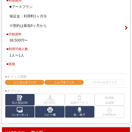
■初期費用
■ブースプラン
保証金：利用料1ヶ月分
※契約は最低6ヶ月から
■月額賃料
38,500円〜
■利用可能人数
1人〜1人
■面積
■オフィス形態
レンタルオフィス
シェアオフィス
バーチャルオフィス
■オプション
法人登記OK
受付対応
秘書サービス
会議室
インターネット
コピー機
机・椅子
24時間OK