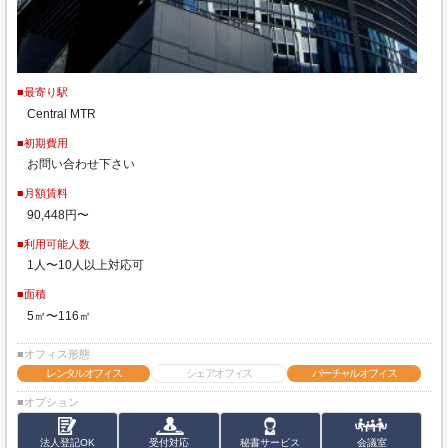
■最寄り駅
Central MTR
■初期費用
お問い合わせ下さい
■月額賃料
90,448円〜
■利用可能人数
1人〜10人以上対応可
■面積
5㎡〜116㎡
■オフィス形態
レンタルオフィス
シェアオフィス
バーチャルオフィス
■オプション
法人登記OK
受付対応
秘書サービス
会議室