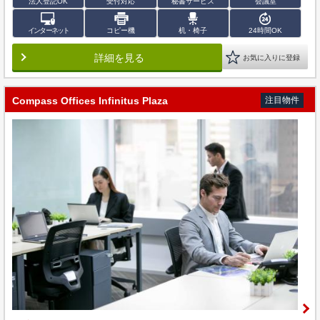
法人登記OK
受付対応
秘書サービス
会議室
インターネット
コピー機
机・椅子
24時間OK
詳細を見る
お気に入りに登録
Compass Offices Infinitus Plaza
注目物件