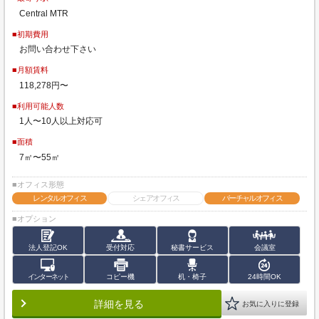
Central MTR
■初期費用
お問い合わせ下さい
■月額賃料
118,278円〜
■利用可能人数
1人〜10人以上対応可
■面積
7㎡〜55㎡
■オフィス形態
レンタルオフィス
シェアオフィス
バーチャルオフィス
■オプション
法人登記OK
受付対応
秘書サービス
会議室
インターネット
コピー機
机・椅子
24時間OK
詳細を見る
お気に入りに登録