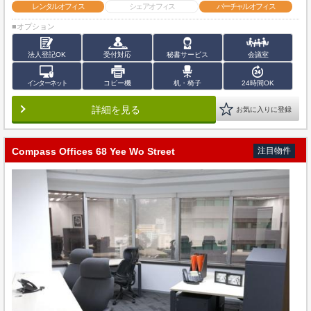
レンタルオフィス
シェアオフィス
バーチャルオフィス
■オプション
法人登記OK
受付対応
秘書サービス
会議室
インターネット
コピー機
机・椅子
24時間OK
詳細を見る
お気に入りに登録
Compass Offices 68 Yee Wo Street
注目物件