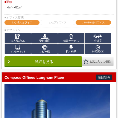
■面積
4㎡〜81㎡
■オフィス形態
レンタルオフィス
シェアオフィス
バーチャルオフィス
■オプション
法人登記OK
受付対応
秘書サービス
会議室
インターネット
コピー機
机・椅子
24時間OK
詳細を見る
お気に入りに登録
Compass Offices Langham Place
注目物件