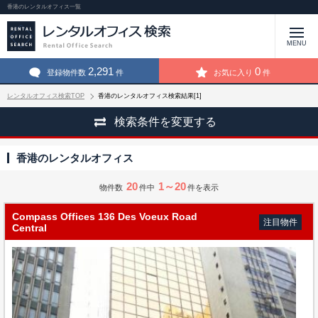
香港のレンタルオフィス一覧
MENU
2,291
0
登録物件数
件
お気に入り
件
レンタルオフィス検索TOP
香港のレンタルオフィス検索結果[1]
検索条件を変更する
香港のレンタルオフィス
20
1～20
物件数
件中
件を表示
Compass Offices 136 Des Voeux Road
注目物件
Central