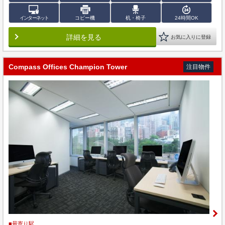
インターネット
コピー機
机・椅子
24時間OK
詳細を見る
お気に入りに登録
Compass Offices Champion Tower
注目物件
■最寄り駅