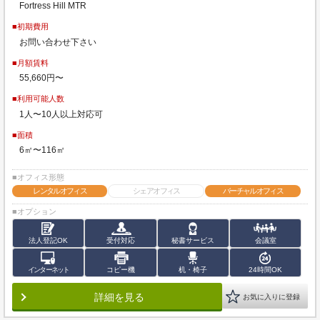
Fortress Hill MTR
■初期費用
お問い合わせ下さい
■月額賃料
55,660円〜
■利用可能人数
1人〜10人以上対応可
■面積
6㎡〜116㎡
■オフィス形態
レンタルオフィス
シェアオフィス
バーチャルオフィス
■オプション
法人登記OK
受付対応
秘書サービス
会議室
インターネット
コピー機
机・椅子
24時間OK
詳細を見る
お気に入りに登録