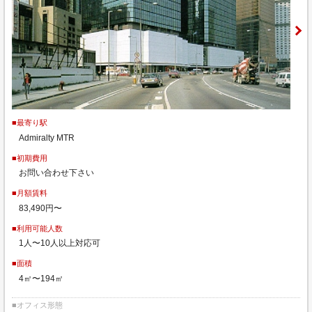
■最寄り駅
Admiralty MTR
■初期費用
お問い合わせ下さい
■月額賃料
83,490円〜
■利用可能人数
1人〜10人以上対応可
■面積
4㎡〜194㎡
■オフィス形態