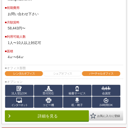
■初期費用
お問い合わせ下さい
■月額賃料
58,443円〜
■利用可能人数
1人〜10人以上対応可
■面積
4㎡〜64㎡
■オフィス形態
レンタルオフィス
シェアオフィス
バーチャルオフィス
■オプション
法人登記OK
受付対応
秘書サービス
会議室
インターネット
コピー機
机・椅子
24時間OK
詳細を見る
お気に入りに登録