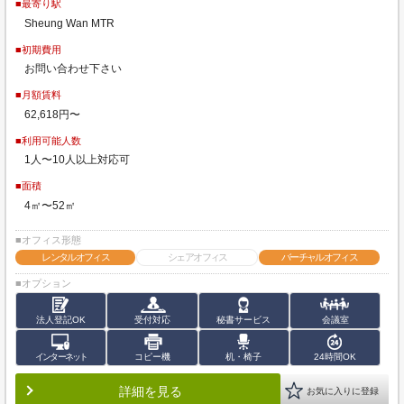
■最寄り駅
Sheung Wan MTR
■初期費用
お問い合わせ下さい
■月額賃料
62,618円〜
■利用可能人数
1人〜10人以上対応可
■面積
4㎡〜52㎡
■オフィス形態
レンタルオフィス
シェアオフィス
バーチャルオフィス
■オプション
法人登記OK
受付対応
秘書サービス
会議室
インターネット
コピー機
机・椅子
24時間OK
詳細を見る
お気に入りに登録