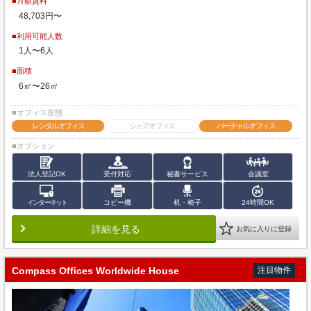
■月額賃料
48,703円〜
■利用可能人数
1人〜6人
■面積
6㎡〜26㎡
■オフィス形態
レンタルオフィス
シェアオフィス
バーチャルオフィス
■オプション
法人登記OK
受付対応
秘書サービス
会議室
インターネット
コピー機
机・椅子
24時間OK
詳細を見る
お気に入りに登録
Compass Offices Worldwide House
注目物件