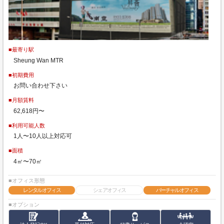
■最寄り駅
Sheung Wan MTR
■初期費用
お問い合わせ下さい
■月額賃料
62,618円〜
■利用可能人数
1人〜10人以上対応可
■面積
4㎡〜70㎡
■オフィス形態
レンタルオフィス
シェアオフィス
バーチャルオフィス
■オプション