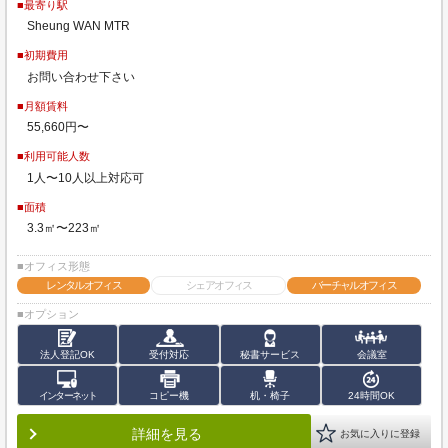
■最寄り駅
Sheung WAN MTR
■初期費用
お問い合わせ下さい
■月額賃料
55,660円〜
■利用可能人数
1人〜10人以上対応可
■面積
3.3㎡〜223㎡
■オフィス形態
レンタルオフィス
シェアオフィス
バーチャルオフィス
■オプション
法人登記OK
受付対応
秘書サービス
会議室
インターネット
コピー機
机・椅子
24時間OK
詳細を見る
お気に入りに登録