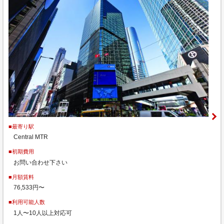
■最寄り駅
Central MTR
■初期費用
お問い合わせ下さい
■月額賃料
76,533円〜
■利用可能人数
1人〜10人以上対応可