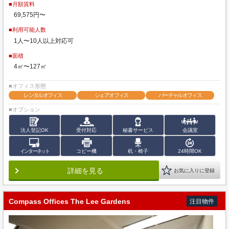
■月額賃料
69,575円〜
■利用可能人数
1人〜10人以上対応可
■面積
4㎡〜127㎡
■オフィス形態
レンタルオフィス
シェアオフィス
バーチャルオフィス
■オプション
法人登記OK
受付対応
秘書サービス
会議室
インターネット
コピー機
机・椅子
24時間OK
詳細を見る
お気に入りに登録
Compass Offices The Lee Gardens
注目物件