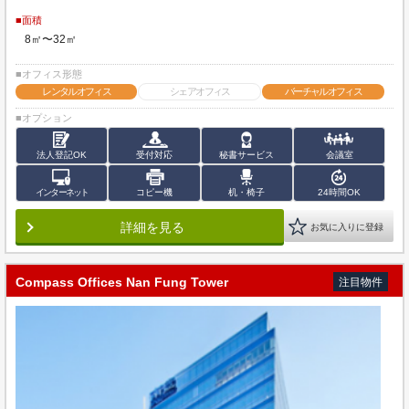
■面積
8㎡〜32㎡
■オフィス形態
レンタルオフィス
シェアオフィス
バーチャルオフィス
■オプション
法人登記OK
受付対応
秘書サービス
会議室
インターネット
コピー機
机・椅子
24時間OK
詳細を見る
お気に入りに登録
Compass Offices Nan Fung Tower
注目物件