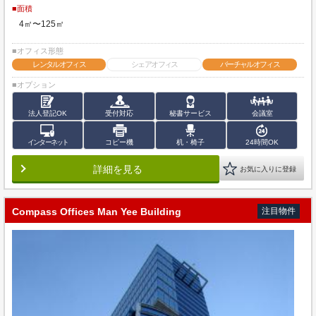
■面積
4㎡〜125㎡
■オフィス形態
レンタルオフィス
シェアオフィス
バーチャルオフィス
■オプション
法人登記OK
受付対応
秘書サービス
会議室
インターネット
コピー機
机・椅子
24時間OK
詳細を見る
お気に入りに登録
Compass Offices Man Yee Building
注目物件