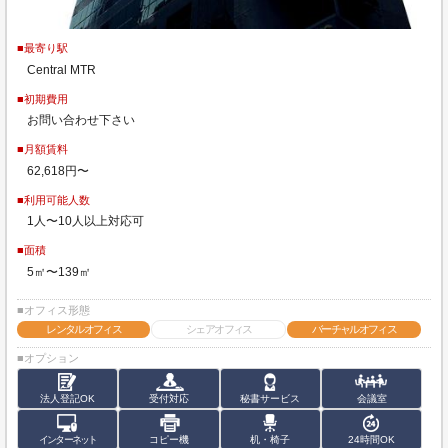
■最寄り駅
Central MTR
■初期費用
お問い合わせ下さい
■月額賃料
62,618円〜
■利用可能人数
1人〜10人以上対応可
■面積
5㎡〜139㎡
■オフィス形態
レンタルオフィス
シェアオフィス
バーチャルオフィス
■オプション
法人登記OK
受付対応
秘書サービス
会議室
インターネット
コピー機
机・椅子
24時間OK