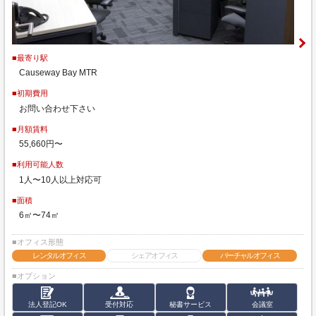
■最寄り駅
Causeway Bay MTR
■初期費用
お問い合わせ下さい
■月額賃料
55,660円〜
■利用可能人数
1人〜10人以上対応可
■面積
6㎡〜74㎡
■オフィス形態
レンタルオフィス
シェアオフィス
バーチャルオフィス
■オプション
法人登記OK
受付対応
秘書サービス
会議室