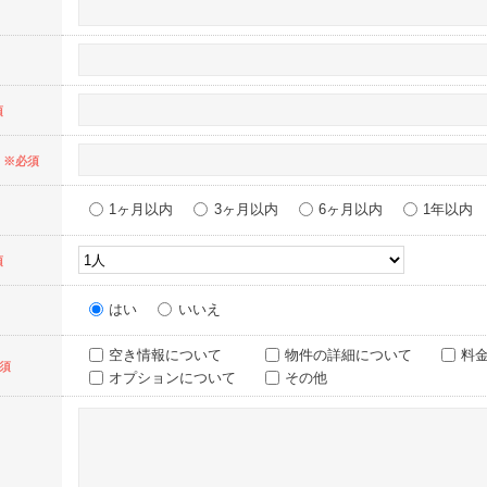
須
※必須
1ヶ月以内
3ヶ月以内
6ヶ月以内
1年以内
須
はい
いいえ
空き情報について
物件の詳細について
料
須
オプションについて
その他