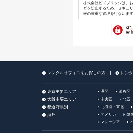
株式会社ビズブリッジは、
どを防止するため、セキュ
報の厳重な管理を行ないま
3)個人情報の利用目的
本ウェブサイトでは、お客様
いますが、これらの個人情
4)個人情報の第三者への開
株式会社ビズブリッジは、
に開示いたしません。
・お客様の同意がある場合
・お客様が希望されるサー
・法令に基づき開示するこ
レンタルオフィスをお探しの方
レンタ
|
5)クッキー情報の取得
株式会社ビズブリッジでは
該第三者が、株式会社ビズ
東京主要エリア
港区
渋谷区
大阪主要エリア
中央区
北区
6)クッキー情報の取り扱い
当該第三者によって取得さ
都道府県別
北海道・東北
海外
アメリカ
韓
7)クッキー情報等による広
ユーザーは、当該第三者の
マレーシア
配信への利用を停止するこ