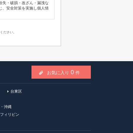
紛失・破損・改ざん・漏洩な
じ、安全対策を実施し個人情
をご登録いただく場合がござ
ください。
以外では利用いたしません。
合を除き、個人情報を第三者
をする必要がある場合
0
お気に入り
件
があり、これに関連して、当
用している場合があります。
台東区
れます。
・沖縄
フィリピン
によるクッキー情報等の広告