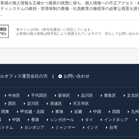
お客様の個人情報を正確かつ最新の状態に保ち、個人情報への不正アクセス・
リティシステムの維持・管理体制の整備・社員教育の徹底等の必要な措置を講
す。
からのお問い合わせ時に、お名前、e-mailアドレス、電話番号等の個人情報
本サイトはSSL（暗号化通信）に対応しています。
お客様の個人情報は暗号化により保護されていますので、安心してお問い合わせ
報はご提供いただく際の目的や株式会社ビズブリッジからお客様への情報提供
示・提供の禁止
お客様よりお預かりした個人情報を適切に管理し、次のいずれかに該当する場
ビスを行なうために株式会社ビズブリッジが業務を委託する業者に対して開示
とが必要である場合
ルオフィス運営会社の方
お問い合わせ
|
、ヤフー株式会社をはじめとする第三者から配信される広告が掲載される場合
ブリッジが運営するサイトを訪問したユーザーのクッキー情報等を取得し、利
中央区
千代田区
新宿区
品川区
豊島区
文京区
西区
淀川区
浪速区
天王寺区
れたクッキー情報等は、当該第三者のプライバシーポリシーに従って取り扱わ
関東
甲信越・北陸
東海
近畿
中国
四国
九州
国
中国
香港
シンガポール
タイ
インドネシア
告配信の利用停止
ウェブサイト内に設けられたオプトアウトページにアクセスして、当該第三者
ベトナム
カンボジア
ミャンマー
インド
台湾
とができます。