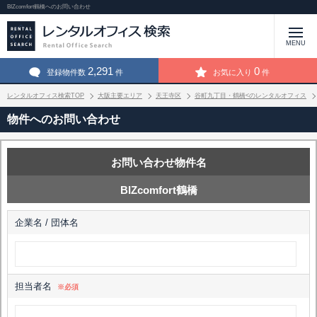
BIZcomfort鶴橋へのお問い合わせ
MENU
2,291
0
登録物件数
件
お気に入り
件
レンタルオフィス検索TOP
大阪主要エリア
天王寺区
谷町九丁目・鶴橋<のレンタルオフィス
物件へのお問い合わせ
お問い合わせ物件名
BIZcomfort鶴橋
企業名 / 団体名
担当者名
※必須