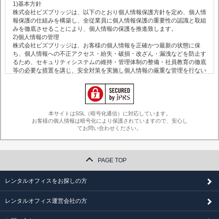
1)基本方針
株式会社ビズブリッジは、以下のとおり個人情報保護方針を定め、個人情
報保護の仕組みを構築し、全従業員に個人情報保護の重要性の認識と取組
みを徹底させることにより、個人情報の保護を推進致します。
2)個人情報の管理
株式会社ビズブリッジは、お客様の個人情報を正確かつ最新の状態に保
ち、個人情報への不正アクセス・紛失・破損・改ざん・漏洩などを防止す
るため、セキュリティシステムの維持・管理体制の整備・社員教育の徹底
等の必要な措置を講じ、安全対策を実施し個人情報の厳重な管理を行ない
ます。
3)個人情報の利用目的
本ウェブサイトでは、お客様からのお問い合わせ時に、お名前、e-mailア
ドレス、電話番号等の個人情報をご登録いただく場合がございますが、こ
れらの個人情報はご提供いただく際の目的や株式会社ビズブリッジからお
本サイトはSSL（暗号化通信）に対応しています。
客様への情報提供以外では利用いたしません。
お客様の個人情報は暗号化により保護されていますので、安心し
4)個人情報の第三者への開示・提供の禁止
てお問い合わせください。
株式会社ビズブリッジは、お客様よりお預かりした個人情報を適切に管理
し、次のいずれかに該当する場合を除き、個人情報を第三者に開示いたし
ません。
PAGE TOP
・お客様の同意がある場合
・お客様が希望されるサービスを行なうために株式会社ビズブリッジが業
務を委託する業者に対して開示をする必要がある場合
レンタルオフィスをお探しの方
・法令に基づき開示することが必要である場合
5)クッキー情報の取得
レンタルオフィス運営会社の方
株式会社ビズブリッジでは、ヤフー株式会社をはじめとする第三者から配
信される広告が掲載される場合があり、これに関連して、当該第三者が、