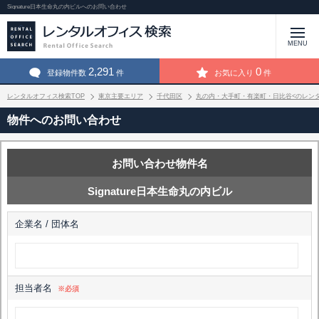
Signature日本生命丸の内ビルへのお問い合わせ
MENU
2,291
0
登録物件数
件
お気に入り
件
レンタルオフィス検索TOP
東京主要エリア
千代田区
丸の内・大手町・有楽町・日比谷<のレン
物件へのお問い合わせ
お問い合わせ物件名
Signature日本生命丸の内ビル
企業名 / 団体名
担当者名
※必須