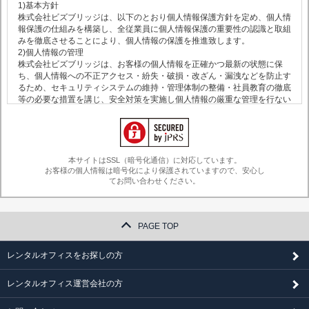
1)基本方針
株式会社ビズブリッジは、以下のとおり個人情報保護方針を定め、個人情
報保護の仕組みを構築し、全従業員に個人情報保護の重要性の認識と取組
みを徹底させることにより、個人情報の保護を推進致します。
2)個人情報の管理
株式会社ビズブリッジは、お客様の個人情報を正確かつ最新の状態に保
ち、個人情報への不正アクセス・紛失・破損・改ざん・漏洩などを防止す
るため、セキュリティシステムの維持・管理体制の整備・社員教育の徹底
等の必要な措置を講じ、安全対策を実施し個人情報の厳重な管理を行ない
ます。
3)個人情報の利用目的
本ウェブサイトでは、お客様からのお問い合わせ時に、お名前、e-mailア
ドレス、電話番号等の個人情報をご登録いただく場合がございますが、こ
れらの個人情報はご提供いただく際の目的や株式会社ビズブリッジからお
本サイトはSSL（暗号化通信）に対応しています。
客様への情報提供以外では利用いたしません。
お客様の個人情報は暗号化により保護されていますので、安心し
4)個人情報の第三者への開示・提供の禁止
てお問い合わせください。
株式会社ビズブリッジは、お客様よりお預かりした個人情報を適切に管理
し、次のいずれかに該当する場合を除き、個人情報を第三者に開示いたし
ません。
PAGE TOP
・お客様の同意がある場合
・お客様が希望されるサービスを行なうために株式会社ビズブリッジが業
務を委託する業者に対して開示をする必要がある場合
レンタルオフィスをお探しの方
・法令に基づき開示することが必要である場合
5)クッキー情報の取得
レンタルオフィス運営会社の方
株式会社ビズブリッジでは、ヤフー株式会社をはじめとする第三者から配
信される広告が掲載される場合があり、これに関連して、当該第三者が、