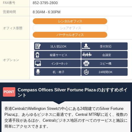
FAX番号
852-3795-2800
営業時間
8:30AM - 6:30PM
レンタルオフィス
シェアオフィス
オフィス形態
バーチャルオフィス
法人登記OK
受付対応
秘書サービス
会議室
オプション
インターネット
コピー機
机・椅子
24時間OK
Compass Offices Silver Fortune Plaza
のおすすめポイ
ント
香港CentralのWellington Streetの中心にある24階建てのSilver Fortune
Plazaは、あらゆるビジネスに最適です。Central MTR駅に近く、複数の
交通手段があるほか、Centralビジネス地区のすべてのサービスと施設に
簡単にアクセスできます。