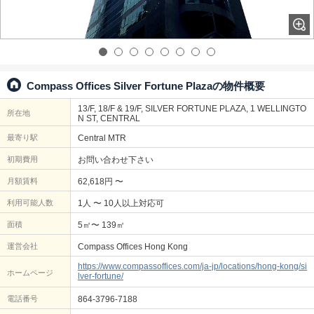
Compass Offices Silver Fortune Plazaの物件概要
13/F, 18/F & 19/F, SILVER FORTUNE PLAZA, 1 WELLINGTO
所在地
N ST, CENTRAL
最寄り駅
Central MTR
初期費用
お問い合わせ下さい
月額賃料
62,618円 〜
利用可能人数
1人 〜 10人以上対応可
面積
5㎡〜 139㎡
運営会社
Compass Offices Hong Kong
https://www.compassoffices.com/ja-jp/locations/hong-kong/si
ホームページ
lver-fortune/
電話番号
864-3796-7188