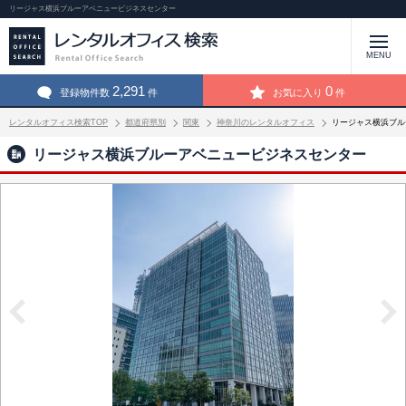
リージャス横浜ブルーアベニュービジネスセンター
MENU
2,291
0
登録物件数
件
お気に入り
件
レンタルオフィス検索TOP
都道府県別
関東
神奈川のレンタルオフィス
リージャス横浜ブル
リージャス横浜ブルーアベニュービジネスセンター