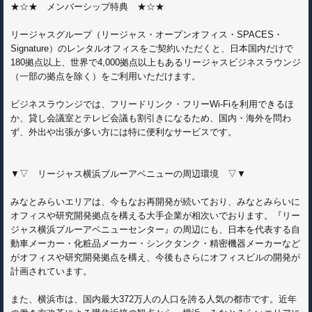
★☆★ メンバーシップ特典 ★☆★
リージャスグループ（リージャス・オープンオフィス・SPACES・
Signature）のレンタルオフィスをご契約いただくと、日本国内だけで
180拠点以上、世界で4,000拠点以上もあるリージャスビジネスラウンジ
（一部の拠点を除く）をご利用いただけます。
ビジネスラウンジでは、フリードリンク・フリーWi-Fiを利用できるほ
か、貸し会議室とテレビ会議も割引きになるため、国内・海外を問わ
ず、外出や出張が多い方には特に便利なサービスです。
▼▽ リージャス横浜ブルーアベニューの周辺環境 ▽▼
みなとみらいエリアは、今もなお再開発が続いており、みなとみらいに
オフィスや研究開発拠点を構える大手企業が相次いでおります。『リー
ジャス横浜ブルーアベニューセンター』の周辺にも、日本を代表する自
動車メーカー・化粧品メーカー・シンクタンク・精密機器メーカーなど
がオフィスや研究開発拠点を構え、今後もさらにオフィスビルの開発が
計画されています。
また、横浜市は、国内最大372万人の人口を誇る人気の都市です。近年