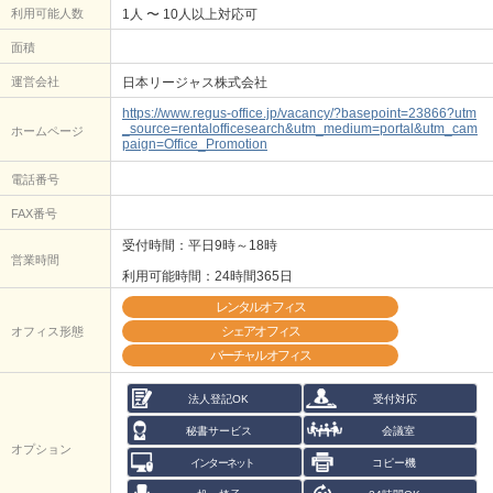
利用可能人数
1人 〜 10人以上対応可
面積
運営会社
日本リージャス株式会社
https://www.regus-office.jp/vacancy/?basepoint=23866?utm
_source=rentalofficesearch&utm_medium=portal&utm_cam
ホームページ
paign=Office_Promotion
電話番号
FAX番号
受付時間：平日9時～18時
営業時間
利用可能時間：24時間365日
レンタルオフィス
シェアオフィス
オフィス形態
バーチャルオフィス
法人登記OK
受付対応
秘書サービス
会議室
オプション
インターネット
コピー機