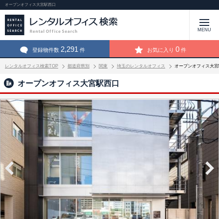
オープンオフィス大宮駅西口
MENU
2,291
0
登録物件数
件
お気に入り
件
レンタルオフィス検索TOP
都道府県別
関東
埼玉のレンタルオフィス
オープンオフィス大宮
オープンオフィス大宮駅西口