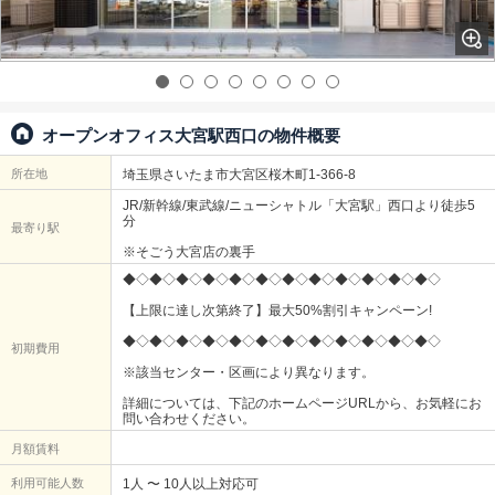
オープンオフィス大宮駅西口の物件概要
所在地
埼玉県さいたま市大宮区桜木町1-366-8
JR/新幹線/東武線/ニューシャトル「大宮駅」西口より徒歩5
分
最寄り駅
※そごう大宮店の裏手
◆◇◆◇◆◇◆◇◆◇◆◇◆◇◆◇◆◇◆◇◆◇◆◇
【上限に達し次第終了】最大50%割引キャンペーン!
◆◇◆◇◆◇◆◇◆◇◆◇◆◇◆◇◆◇◆◇◆◇◆◇
初期費用
※該当センター・区画により異なります。
詳細については、下記のホームページURLから、お気軽にお
問い合わせください。
月額賃料
利用可能人数
1人 〜 10人以上対応可