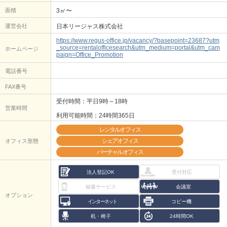
面積
3㎡〜
運営会社
日本リージャス株式会社
https://www.regus-office.jp/vacancy/?basepoint=23687?utm
_source=rentalofficesearch&utm_medium=portal&utm_cam
ホームページ
paign=Office_Promotion
電話番号
FAX番号
受付時間：平日9時～18時
営業時間
利用可能時間：24時間365日
レンタルオフィス
シェアオフィス
オフィス形態
バーチャルオフィス
法人登記OK
受付対応
秘書サービス
会議室
オプション
インターネット
コピー機
机・椅子
24時間OK