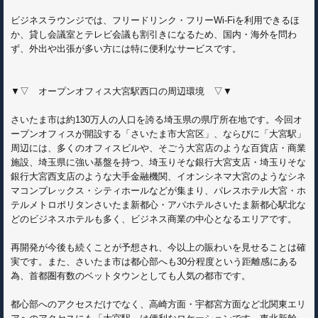
ビジネスラウンジでは、フリードリンク・フリーWi-Fiを利用できるほ
か、貸し会議室とテレビ会議も割引きになるため、国内・海外を問わ
ず、外出や出張が多い方には特に便利なサービスです。
▼▽ オープンオフィス大宮駅西口の周辺環境 ▽▼
さいたま市は約130万人の人口を誇る埼玉県の県庁所在地です。今回オ
ープンオフィスが開設する「さいたま市大宮区」、ならびに「大宮駅」
周辺には、多くのオフィスビルや、そごう大宮店のような百貨店・商業
施設、埼玉県に強い基盤を持つ、埼玉りそな銀行大宮支店・埼玉りそな
銀行大宮西支店のような大手金融機関、イオンシネマ大宮のようなシネ
マコンプレックス・シティホールなどが集まり、パレスホテル大宮・ホ
テルメトロポリタンさいたま新都心・アパホテルさいたま新都心駅北な
どのビジネスホテルも多く、ビジネス商業の中心となるエリアです。
再開発が今後も続くことが予想され、今以上の賑わいを見せることは確
実です。また、さいたま市は都心部へも30分程度という距離感にある
為、首都圏有数のベットタウンとしても人気の都市です。
都心部へのアクセスだけでなく、高崎方面・宇都宮方面など北関東エリ