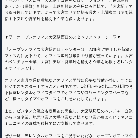
アへのアクセスにも「大宮駅」は便利なロケーションです。東北新幹
線・北陸（長野）新幹線・上越新幹線の利用にも同様で、「大宮駅」で
各線分岐しています。よって大宮エリアに埼玉県内・北関東エリアを統
括する支店や営業所を構える企業も多くあります。
▼▽ オープンオフィス大宮駅西口のスタッフメッセージ ▽▼
『オープンオフィス大宮駅西口』センターは、2018年に竣工した新築オ
フィス内にあるので、オフィス環境は最新の設備が整っています。大宮
のベンチャー企業、大宮に支店・営業所を構える企業を応援するレンタ
ルオフィスです。
オフィス家具や通信環境などオフィス開設に必要な設備が整い、すぐに
ビジネスをスタートすることが可能です。1名用から5名以上で利用でき
る個室レンタルオフィスタイプのオフィスやコワーキングスペースな
ど、様々なタイプのオフィスをご用意いたしております。
また、ビジネス交流会も定期的に開催し、大宮駅周辺のベンチャー企業
から老舗企業、地元企業と大手企業など様々な企業が集まるビジネスコ
ミュニティの形成を積極的にご支援して参ります。
ぜひ一度、当レンタルオフィスをご見学いただき、オープンオフィスの