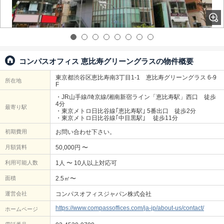
コンパスオフィス 恵比寿グリーングラスの物件概要
東京都渋谷区恵比寿南3丁目1-1 恵比寿グリーングラス 6-9
所在地
F
・JR山手線/埼京線/湘南新宿ライン「恵比寿駅」西口 徒歩
4分
最寄り駅
・東京メトロ日比谷線｢恵比寿駅｣ 5番出口 徒歩2分
・東京メトロ日比谷線｢中目黒駅｣ 徒歩11分
初期費用
お問い合わせ下さい。
月額賃料
50,000円 〜
利用可能人数
1人 〜 10人以上対応可
面積
2.5㎡〜
運営会社
コンパスオフィスジャパン株式会社
https://www.compassoffices.com/ja-jp/about-us/contact/
ホームページ