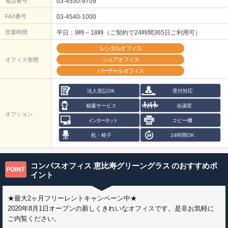
電話番号
03-4530-9709
FAX番号
03-4540-1000
営業時間
平日：9時～18時（ご契約で24時間365日ご利用可）
レンタルオフィス
シェアオフィス
オフィス形態
バーチャルオフィス
法人登記OK
受付対応
秘書サービス
会議室
オプション
インターネット
コピー機
机・椅子
24時間OK
コンパスオフィス 恵比寿グリーングラス
のおすすめポ
イント
★最大2ヶ月フリーレントキャンペーン中★
2020年8月1日オープンの新しくきれいなオフィスです。是非お気軽に
ご内覧ください。