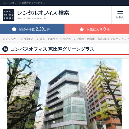
コンパスオフィス 恵比寿グリーングラス
MENU
2,291
0
登録物件数
件
お気に入り
件
レンタルオフィス検索TOP
東京主要エリア
渋谷区
恵比寿・代官山・広尾のレンタルオフィス
コンパスオフィス 恵比寿グリーングラス