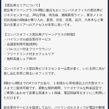
【恵比寿エリアについて】
恵比寿グリーングラス6-9階に拠点をおくコンパスオフィスの恵比寿ビ
ジネスセンターは、JR山手線、埼京線、湘南新宿ライン、東京メトロ
日比谷線の4路線が乗り入れ、新宿、渋谷、目黒、品川、六本木など東
京の主要エリアへのアクセスが非常に良いです。
【コンパスオフィス恵比寿グリーングラスの特徴】
・バイリンガル総合受付サービス
・会議室利用可能(有料)
・バルコニー付きフリーラウンジ
・フリードリンク付きカフェエリア
・無料高速シェアWi-Fi
コンパスオフィス恵比寿ビジネスセンターは窓が多く、いたる所に光が
差し込む非常に明るいオフィスです。
6階から9階までの4フロアがあり、１名様から30名様以上の大型オフィ
スまでご提供可能です。柔軟な契約期間、リーズナブルな料金設定で、
ご希望にあわせて必要な高速ネット回線、電話回線等をすぐにご利用い
ただけます。
総合受付サービスを提供しており、バイリンガルスタッフが電話や郵便