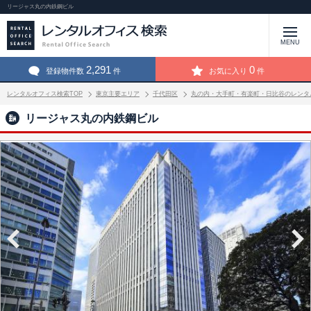
リージャス丸の内鉄鋼ビル
MENU
2,291
0
登録物件数
件
お気に入り
件
レンタルオフィス検索TOP
東京主要エリア
千代田区
丸の内・大手町・有楽町・日比谷のレンタ
リージャス丸の内鉄鋼ビル