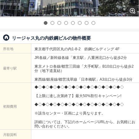
リージャス丸の内鉄鋼ビルの物件概要
所在地
東京都千代田区丸の内1-8-2 鉄鋼ビルディング 4F
JR各線／新幹線各線「東京駅」八重洲北口から徒歩2分
東京メトロ各線/都営三田線「大手町駅」B10出口から徒歩2
最寄り駅
分（地下道直結）
東西線/銀座線/都営浅草線「日本橋駅」A3出口から徒歩3分
◆◇◆◇◆◇◆◇◆◇◆◇◆◇◆◇◆◇◆◇◆◇◆◇
【上限に達し次第終了】最大50%割引キャンペーン!
◆◇◆◇◆◇◆◇◆◇◆◇◆◇◆◇◆◇◆◇◆◇◆◇
初期費用
※該当センター・区画により異なります。
詳細については、下記のホームページURLから、お気軽にお
問い合わせください。
月額賃料