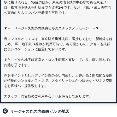
駅に乗り入れるJR各線のほか、東京の地下鉄の中心駅である東京メト
ロ・都営地下鉄大手町駅までも徒歩2分です。なお、羽田・成田両空港
へ直通のリムジンバス発着場も至近です。
▼▽ リージャス丸の内鉄鋼ビルのスタッフメッセージ ▽▼
当レンタルオフィスは、東京駅八重洲北口に隣接しており、新幹線をは
じめ、JR・地下鉄14路線が利用可能で、各方面からのアクセスも抜群
に良いロケーションに位置しております。
また、ビルの地下は東京メトロ大手町駅と直結しており、雨に濡れずに
お越し頂けます。
赤をポイントとしたデザイン性の高い内装と、天井が高く開放的な空間
が特長のレンタルオフィスで、スタイリッシュかつ快適なビジネス空間
をお客様へご提供致します。
スタッフ一同皆様のご利用を心よりお待ちしております。
リージャス丸の内鉄鋼ビル
の地図