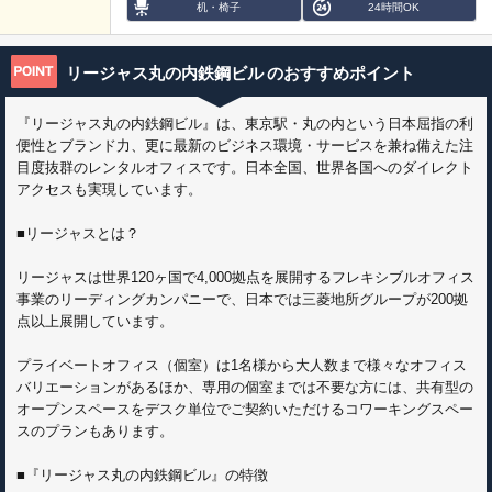
机・椅子
24時間OK
リージャス丸の内鉄鋼ビル
のおすすめポイント
『リージャス丸の内鉄鋼ビル』は、東京駅・丸の内という日本屈指の利
便性とブランド力、更に最新のビジネス環境・サービスを兼ね備えた注
目度抜群のレンタルオフィスです。日本全国、世界各国へのダイレクト
アクセスも実現しています。
■リージャスとは？
リージャスは世界120ヶ国で4,000拠点を展開するフレキシブルオフィス
事業のリーディングカンパニーで、日本では三菱地所グループが200拠
点以上展開しています。
プライベートオフィス（個室）は1名様から大人数まで様々なオフィス
バリエーションがあるほか、専用の個室までは不要な方には、共有型の
オープンスペースをデスク単位でご契約いただけるコワーキングスペー
スのプランもあります。
■『リージャス丸の内鉄鋼ビル』の特徴