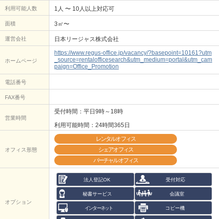
利用可能人数
1人 〜 10人以上対応可
面積
3㎡〜
運営会社
日本リージャス株式会社
https://www.regus-office.jp/vacancy/?basepoint=10161?utm
_source=rentalofficesearch&utm_medium=portal&utm_cam
ホームページ
paign=Office_Promotion
電話番号
FAX番号
受付時間：平日9時～18時
営業時間
利用可能時間：24時間365日
レンタルオフィス
シェアオフィス
オフィス形態
バーチャルオフィス
法人登記OK
受付対応
秘書サービス
会議室
オプション
インターネット
コピー機