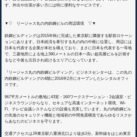
ず、外出や出張が多い方には特に便利なサービスです。
▼▽ リージャス丸の内鉄鋼ビルの周辺環境 ▽▼
鉄鋼ビルディングは2015年秋に完成した東京駅に隣接する駅前ロケーシ
ョンにあります。日本経済を牽引する丸の内の中枢に位置し、周辺には
日本を代表する企業が本社を構えており、まさに日本を代表する一等地
で、三菱地所による地上390メートルの日本一高い超高層ビルを計画す
るなど今後も注目され続けるエリアになっています。
『リージャス丸の内鉄鋼ビルディング』ビジネスセンターは、この丸の
内鉄鋼ビルディングの4階に2016年2月にオープンしたレンタルオフィ
スです。
967平方メートルの敷地に43室・160ワークステーション・2会議室・ビ
ジネスラウンジからなり、セキュアな高速インターネット環境、Wi-
Fi、テレビ会議システムなどの設備も充実しています。丸の内鉄鋼ビル
の先進のセキュリティ機能と地域初の中間免震構造であらゆるリスクか
らあなたのビジネスを守ります。
交通アクセスはJR東京駅八重洲北口より徒歩2分。新幹線をはじめ東京