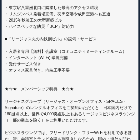
・東京駅八重洲北口に隣接した最高のアクセス環境
・リムジンバス発着場完備。羽田空港や成田空港へも直通
・2015年秋竣工の大型新築ビル
・ハイスペックな防災「BCP」対応力
■『リージャス丸の内鉄鋼ビル』の設備・サービス
・入居者専用【無料】会議室（コミュニティミーティングルーム）
・インターネット (Wi-Fi) 環境完備
・受付サービス付き
・オフィス家具付き、内装工事不要
★☆★ メンバーシップ特典 ★☆★
リージャスグループ（リージャス・オープンオフィス・SPACES・
Signature）のレンタルオフィスをご契約いただくと、日本国内だけで
180拠点以上、世界で4,000拠点以上もあるリージャスビジネスラウンジ
（一部の拠点を除く）をご利用いただけます。
ビジネスラウンジでは、フリードリンク・フリーWi-Fiを利用できるほ
か、貸し会議室とテレビ会議も割引きになるため、国内・海外を問わ