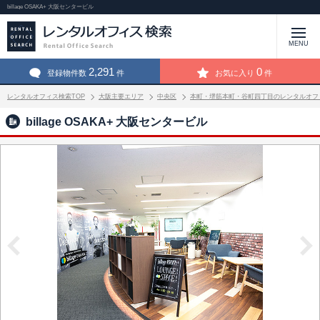
billage OSAKA+ 大阪センタービル
MENU
2,291
0
登録物件数
件
お気に入り
件
レンタルオフィス検索TOP
大阪主要エリア
中央区
本町・堺筋本町・谷町四丁目のレンタルオフ
billage OSAKA+ 大阪センタービル