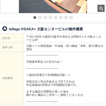
billage OSAKA+ 大阪センタービルの物件概要
〒541-0056 大阪府大阪市中央区久太郎町4-1-3 大阪センタ
所在地
ービル6F
大阪メトロ御堂筋線・中央線・四つ橋線「本町」駅14番出口
最寄り駅
直結
───────────────
月額基本料金 1か月分のみ！
───────────────
☆最短5営業日で利用開始可能！☆
初期費用
内覧当日に申込手続きまで完了すれば
申込後最短5営業日で利用開始可能です。
まずは施設の雰囲気や使い心地を
確かめに施設のご見学へご来館くださいませ。
───────────────