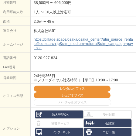
月額賃料
38,500円 〜 606,000円
利用可能人数
1人 〜 10人以上対応可
面積
2.6㎡〜 48㎡
運営会社
株式会社MJE
https://billage.space/osaka/osaka_center?utm_source=renta
loffice-search.jp&utm_medium=referral&utm_campaign=pay
ホームページ
_site
電話番号
0120-927-824
FAX番号
24時間365日
営業時間
※フリーダイヤル対応時間｜【平日】10:00～17:00
レンタルオフィス
シェアオフィス
オフィス形態
バーチャルオフィス
法人登記OK
受付対応
秘書サービス
会議室
オプション
インターネット
コピー機