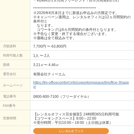
・利用料が1ヵ月間フリーレント！(6ヵ月間契約の方)
******************************************
※2026年8月末日までに新規お申込みの方限定です。
※キャンペーン適用は、レンタルオフィスは12ヵ月間契約の
条件付と
なります。
コワーキングは6カ月間契約の条件付となります。
※予告なく変更・終了する場合がございます。
※価格は全て税込みです。
月額賃料
7,700円 〜 63,800円
利用可能人数
1人 〜 2人
面積
3.21㎡〜 4.46㎡
運営会社
有限会社ティーエム
https://tm-officecomfort.info/coworkingspace/tmoffice-3happ
ホームページ
y/
電話番号
0800-800-7100（フリーダイヤル）
FAX番号
【レンタルオフィス完全個室】24時間365日利用可能
営業時間
【コワーキングスペース】8:00～22:00
※受付時間：平日10:00～18:00（土日祝は休業）
レンタルオフィス