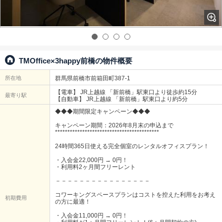
TMOffice×3happy前橋の物件概要
所在地
群馬県前橋市前箱田町387-1
【電⾞】 JR上越線 「新前橋」駅東口より徒歩約15分
最寄り駅
【自動車】 JR上越線 「新前橋」駅東口より約5分
◆◆◆期間限定キャンペーン◆◆◆
キャンペーン期間：2026年8月末の申込まで
******************************************
24時間365日使える完全個室のレンタルオフィスプラン！
・入会金22,000円 → 0円！
・利用料2ヶ月間フリーレント
－－－－－－－－－－－－－－－－
コワーキングスペースプランはコストを控えた利用をお考え
初期費用
の方に最適！
・入会金11,000円 → 0円！