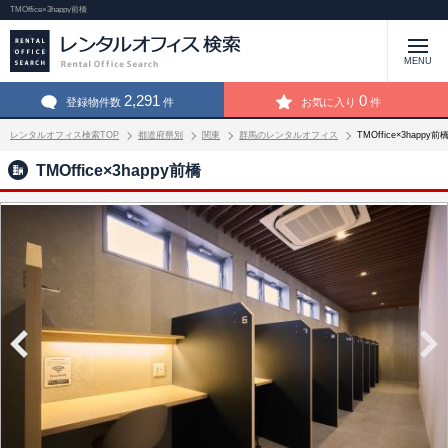
TMOffice×3happy前橋
MENU
2,291
0
登録物件数
件
お気に入り
件
レンタルオフィス検索TOP
都道府県別
関東
群馬のレンタルオフィス
TMOffice×3happ
TMOffice×3happy前橋