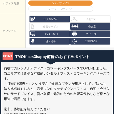
シェアオフィス
オフィス形態
バーチャルオフィス
法人登記OK
受付対応
秘書サービス
会議室
オプション
インターネット
コピー機
机・椅子
24時間OK
TMOffice×3happy前橋
のおすすめポイント
前橋市のレンタルオフィス・コワーキングスペースでOPENしました。
当エリアでは希少な本格的レンタルオフィス・コワーキングスペースで
す。
「月額7,700円～」という安さで多彩なプランが用意されているため、
法人拠点はもちろん、営業マンのタッチダウンオフィス、自宅・会社以
外のサードプレイス、資格取得・勉強のための自習室代わりなど様々な
用途で活用できます。
是非、体験記を読んでください