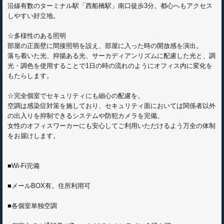
沿線有数のターミナル駅「西船橋駅」南口徒歩3分。都心へもアクセス
しやすい好立地。
☆多様性のある照明
部屋の正面壁に間接照明を設え、部屋に⼊った時の開放感を演出。
落ち着いた光、抑揚ある光、サーカディアンリズムに配慮した光と、調
光・調色を使用することで1日の時の流れのようにオフィス内に変化を
もたらします。
☆完全個室でセキュリティにも細心の配慮を。
空調は感染症対策を施しており、セキュリティ面においては関係者以外
の出入りを抑制できるシステムや防犯カメラを完備。
女性のオフィスワーカーにも安心してご利用いただけるよう万全の体制
をお届けします。
■Wi-Fi完備
■メールBOX有。住所利用可
■各個室単独空調