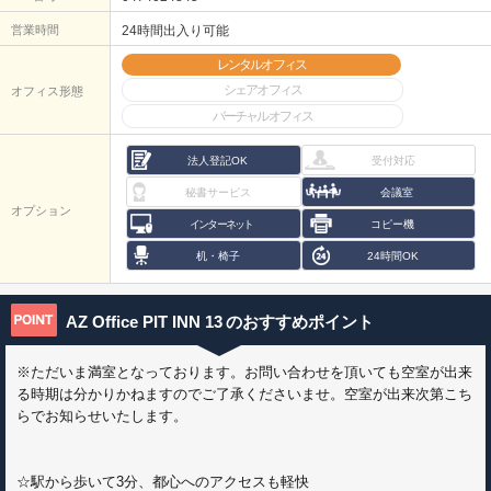
営業時間
24時間出入り可能
レンタルオフィス
シェアオフィス
オフィス形態
バーチャルオフィス
法人登記OK
受付対応
秘書サービス
会議室
オプション
インターネット
コピー機
机・椅子
24時間OK
AZ Office PIT INN 13
のおすすめポイント
※ただいま満室となっております。お問い合わせを頂いても空室が出来
る時期は分かりかねますのでご了承くださいませ。空室が出来次第こち
らでお知らせいたします。
☆駅から歩いて3分、都心へのアクセスも軽快