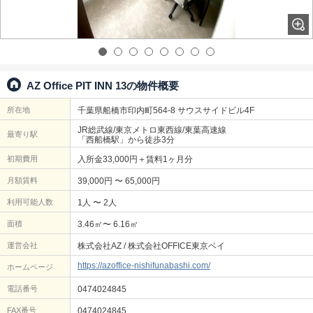
AZ Office PIT INN 13の物件概要
所在地
千葉県船橋市印内町564-8 サウスサイドビル4F
JR総武線/東京メトロ東西線/東葉高速線
最寄り駅
「西船橋駅」から徒歩3分
初期費用
入所金33,000円＋賃料1ヶ月分
月額賃料
39,000円 〜 65,000円
利用可能人数
1人 〜 2人
面積
3.46㎡〜 6.16㎡
運営会社
株式会社AZ / 株式会社OFFICE東京ベイ
https://azoffice-nishifunabashi.com/
ホームページ
電話番号
0474024845
FAX番号
0474024845