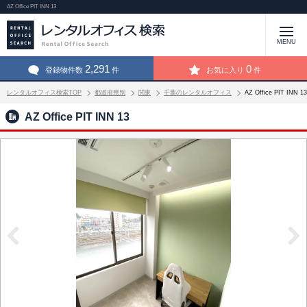
AZ Office PIT INN 13
MENU
2,291
0
登録物件数
件
お気に入り
件
レンタルオフィス検索TOP
都道府県別
関東
千葉のレンタルオフィス
AZ Office PIT IN
AZ Office PIT INN 13