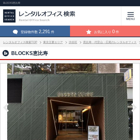
BLOCKS恵比寿
MENU
2,291
0
登録物件数
件
お気に入り
件
レンタルオフィス検索TOP
東京主要エリア
渋谷区
恵比寿・代官山・広尾のレンタルオフィス
BLOCKS恵比寿