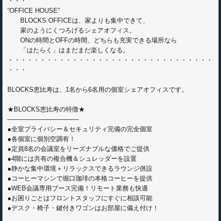
・・・
“OFFICE HOUSE”
BLOCKS OFFICEは、家よりも集中できて、
家のようにくつろげるシェアオフィス。
ONの時間とOFFの時間、どちらも充実できる場所なら
「はたらく」はまだまだ楽しくなる。
・・・・・・・・・・・・・・・・・・・・・・・・・・・・・・・・
・・・
BLOCKS恵比寿は、1名から6名用の個室シェアオフィスです。
★BLOCKS恵比寿の特徴★
────────────────
●全室プライバシー＆セキュリティ完備の完全個室
●各個室に個別空調有！
●定員8名の会議室をリーズナブルな価格でご提供
●4階には共有の複合機＆シュレッダーを設置
●静かな集中環境＋リラックスできるラウンジ併設
●コーヒーマシンで堀口珈琲の本格コーヒーを提供
●WEB会議専用ブース完備！リモート業務も快適
●お困りごとはフロントスタッフにすぐに相談可能
●デスク・椅子・鍵付きワゴンはお部屋に備え付け！