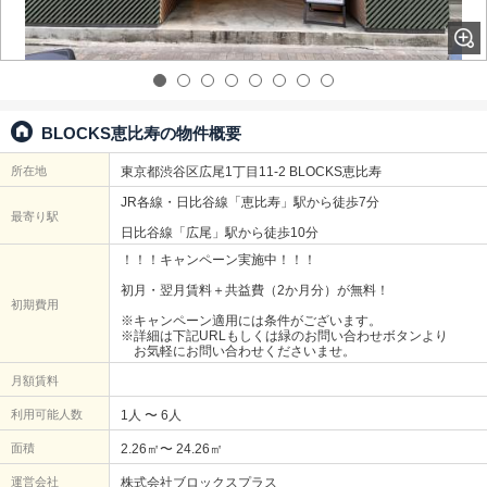
BLOCKS恵比寿の物件概要
所在地
東京都渋谷区広尾1丁目11-2 BLOCKS恵比寿
JR各線・日比谷線「恵比寿」駅から徒歩7分
最寄り駅
日比谷線「広尾」駅から徒歩10分
！！！キャンペーン実施中！！！
初月・翌月賃料＋共益費（2か月分）が無料！
初期費用
※キャンペーン適用には条件がございます。
※詳細は下記URLもしくは緑のお問い合わせボタンより
お気軽にお問い合わせくださいませ。
月額賃料
利用可能人数
1人 〜 6人
面積
2.26㎡〜 24.26㎡
運営会社
株式会社ブロックスプラス