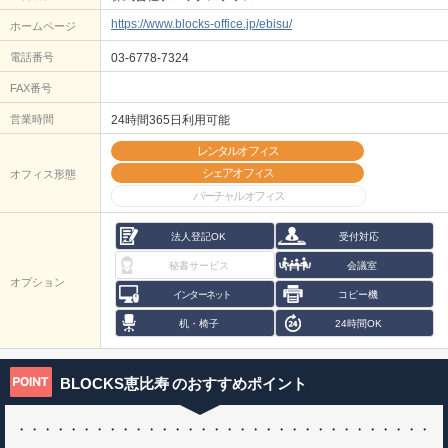
https://www.blocks-office.jp/ebisu/
ホームページ
電話番号
03-6778-7324
FAX番号
営業時間
24時間365日利用可能
レンタルオフィス
シェアオフィス
オフィス形態
バーチャルオフィス
法人登記OK
受付対応
秘書サービス
会議室
オプション
インターネット
コピー機
机・椅子
24時間OK
BLOCKS恵比寿
のおすすめポイント
・・・・・・・・・・・・・・・・・・・・・・・・・・・・・・・・