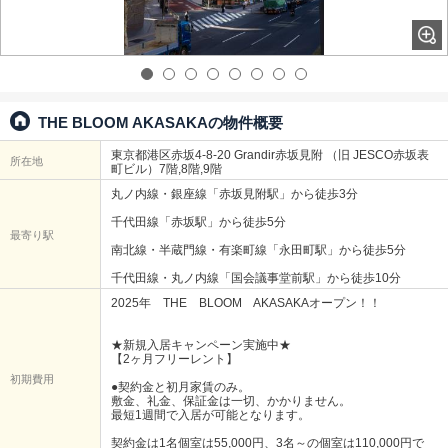
THE BLOOM AKASAKAの物件概要
東京都港区赤坂4-8-20 Grandir赤坂見附 （旧 JESCO赤坂表
所在地
町ビル）7階,8階,9階
丸ノ内線・銀座線「赤坂見附駅」から徒歩3分
千代田線「赤坂駅」から徒歩5分
最寄り駅
南北線・半蔵門線・有楽町線「永田町駅」から徒歩5分
千代田線・丸ノ内線「国会議事堂前駅」から徒歩10分
2025年 THE BLOOM AKASAKAオープン！！
★新規入居キャンペーン実施中★
【2ヶ月フリーレント】
初期費用
●契約金と初月家賃のみ。
敷金、礼金、保証金は一切、かかりません。
最短1週間で入居が可能となります。
契約金は1名個室は55,000円、3名～の個室は110,000円で