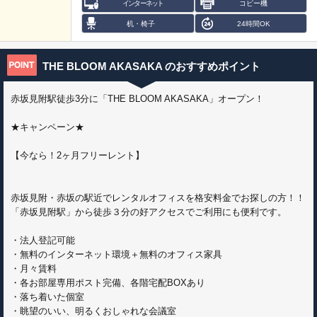
インターネット
コピー機
机・椅子
24時間OK
THE BLOOM AKASAKA
のおすすめポイント
赤坂見附駅徒歩3分に「THE BLOOM AKASAKA」オープン！
★キャンペーン★
【今なら！2ヶ月フリーレント】
赤坂見附・赤坂の駅近でレンタルオフィスを格安料金でお探しの方！！
「赤坂見附駅」から徒歩３分の好アクセスでご利用にも便利です。
・法人登記可能
・無料のインターネット環境＋無料のオフィス家具
・月々賃料
・各お部屋専用ポスト完備、各階宅配BOXあり
・落ち着いた個室
・眺望のいい、明るくおしゃれな会議室