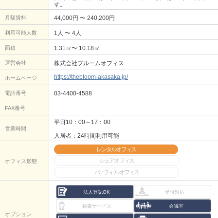
す。
月額賃料
44,000円 〜 240,200円
利用可能人数
1人 〜 4人
面積
1.31㎡〜 10.18㎡
運営会社
株式会社ブルームオフィス
https://thebloom-akasaka.jp/
ホームページ
電話番号
03-4400-4588
FAX番号
平日10：00～17：00
営業時間
入居者：24時間利用可能
レンタルオフィス
シェアオフィス
オフィス形態
バーチャルオフィス
法人登記OK
受付対応
秘書サービス
会議室
オプション