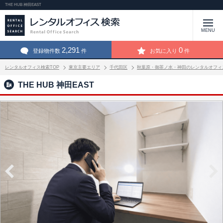
THE HUB 神田EAST
MENU
2,291
0
登録物件数
件
お気に入り
件
レンタルオフィス検索TOP
東京主要エリア
千代田区
秋葉原・御茶ノ水・神田のレンタルオフィ
THE HUB 神田EAST