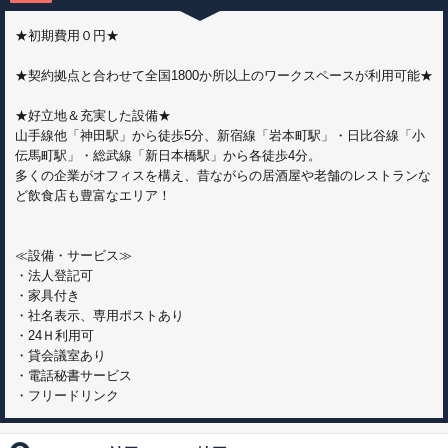
★初期費用０円★
★契約拠点と合わせて全国1800か所以上のワークスペースが利用可能★
★好立地＆充実した設備★
山手線他「神田駅」から徒歩5分、新宿線「岩本町駅」・日比谷線「小
伝馬町駅」・総武線「新日本橋駅」から各徒歩4分。
多くの企業がオフィスを構え、昔ながらの居酒屋や老舗のレストランな
ど飲食店も豊富なエリア！
≪設備・サービス≫
・法人登記可
・家具付き
・社名表示、専用ポストあり
・24Ｈ利用可
・貸会議室あり
・電話秘書サービス
・フリードリンク