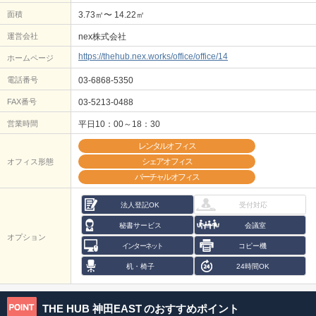
面積
3.73㎡〜 14.22㎡
運営会社
nex株式会社
https://thehub.nex.works/office/office/14
ホームページ
電話番号
03-6868-5350
FAX番号
03-5213-0488
営業時間
平日10：00～18：30
レンタルオフィス
シェアオフィス
オフィス形態
バーチャルオフィス
法人登記OK
受付対応
秘書サービス
会議室
オプション
インターネット
コピー機
机・椅子
24時間OK
THE HUB 神田EAST
のおすすめポイント