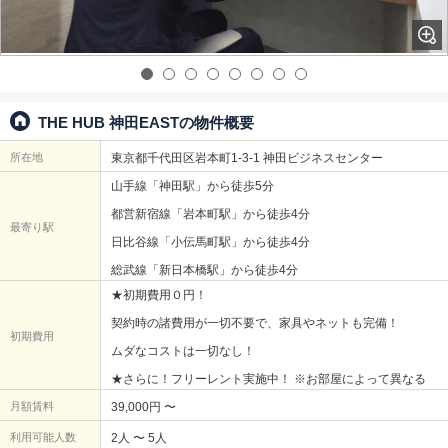
THE HUB 神田EASTの物件概要
所在地
東京都千代田区岩本町1-3-1 神田ビジネスセンター
山手線「神田駅」から徒歩5分
都営新宿線「岩本町駅」から徒歩4分
最寄り駅
日比谷線「小伝馬町駅」から徒歩4分
総武線「新日本橋駅」から徒歩4分
★初期費用０円！
契約時の諸費用が一切不要で、家具やネットも完備！
初期費用
ムダなコストは一切なし！
★さらに！フリーレント実施中！ ※お部屋によって異なる
月額賃料
39,000円 〜
利用可能人数
2人 〜 5人