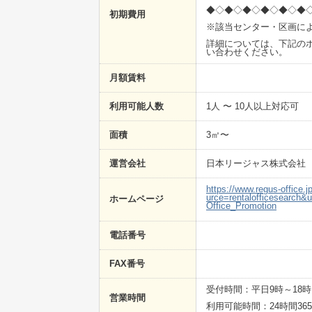
◆◇◆◇◆◇◆◇◆◇◆
初期費用
※該当センター・区画に
詳細については、下記のホ
い合わせください。
月額賃料
利用可能人数
1人 〜 10人以上対応可
面積
3㎡〜
運営会社
日本リージャス株式会社
https://www.regus-office
urce=rentalofficesearch
ホームページ
Office_Promotion
電話番号
FAX番号
受付時間：平日9時～18時
営業時間
利用可能時間：24時間36