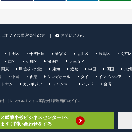
ルオフィス運営会社の方
お問い合わせ
|
中央区
千代田区
新宿区
品川区
豊島区
文京区
西区
淀川区
浪速区
天王寺区
関東
甲信越・北陸
東海
近畿
中国
四国
九州
国
中国
香港
シンガポール
タイ
インドネシア
ベトナム
カンボジア
ミャンマー
インド
台湾
会社
|
レンタルオフィス運営会社管理画面ログイン
ペース検索』
ャス武蔵小杉ビジネスセンター｣へ
ますぐ問い合わせをする