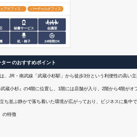
ェアオフィス
バーチャルオフィス
応
秘書サービス
会議室
機
机・椅子
24時間OK
ンター
のおすすめポイント
は、JR・南武線「武蔵小杉駅」から徒歩3分という利便性の高い
ール武蔵小杉』の4階に位置し、1階には店舗が入り、2階から4階が
立ち並ぶ静かで落ち着いた環境が広がっており、ビジネスに集中
』の特徴