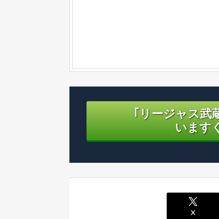
｢リージャス武
います