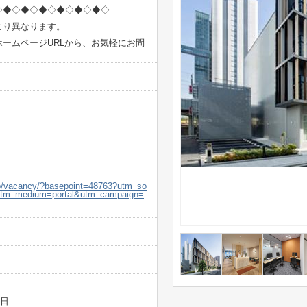
◇◆◇◆◇◆◇◆◇◆◇◆◇
より異なります。
ームページURLから、お気軽にお問
.jp/vacancy/?basepoint=48763?utm_so
&utm_medium=portal&utm_campaign=
5日