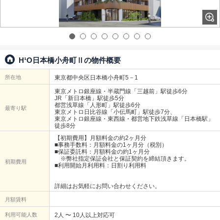
H¹O日本橋小舟町Ⅱの物件概要
所在地
東京都中央区日本橋小舟町5－1
東京メトロ銀座線・半蔵門線「三越前」駅徒歩6分
JR「新日本橋」駅徒歩5分
都営浅草線「人形町」駅徒歩6分
最寄り駅
東京メトロ日比谷線「小伝馬町」駅徒歩7分、
東京メトロ銀座線・東西線・都営地下鉄浅草線「日本橋駅」
徒歩8分
【初期費用】月額料金の約2ヶ月分
■事務手数料：月額料金の1ヶ月分（税別）
■保証委託料：月額料金の約1ヶ月分
※弊社指定保証会社と保証契約を締結頂きます。
初期費用
■利用開始月利用料：日割り利用料
詳細はお気軽にお問い合わせください。
月額賃料
利用可能人数
2人 〜 10人以上対応可