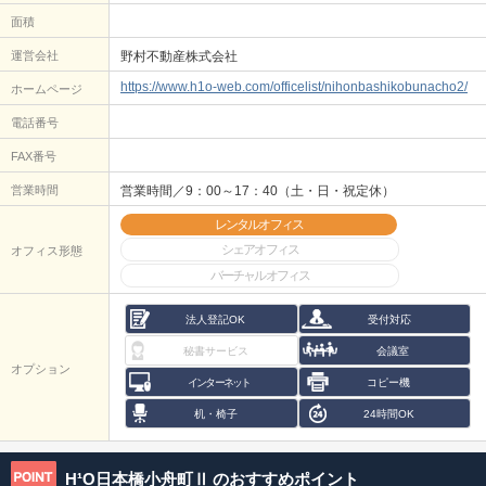
面積
運営会社
野村不動産株式会社
https://www.h1o-web.com/officelist/nihonbashikobunacho2/
ホームページ
電話番号
FAX番号
営業時間
営業時間／9：00～17：40（土・日・祝定休）
レンタルオフィス
シェアオフィス
オフィス形態
バーチャルオフィス
法人登記OK
受付対応
秘書サービス
会議室
オプション
インターネット
コピー機
机・椅子
24時間OK
H¹O日本橋小舟町Ⅱ
のおすすめポイント