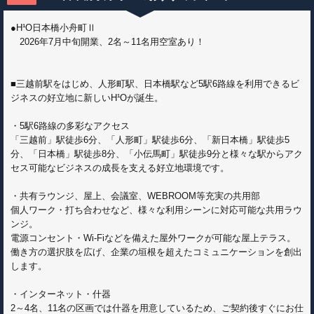
●H¹O日本橋小舟町Ⅱ
2026年7月中旬開業、2名～11名用空室あり！
■三越前駅をはじめ、人形町駅、日本橋駅など5駅6路線を利用できるビ
ジネスの好立地に新しいH¹Oが誕生。
・5駅6路線の多彩なアクセス
「三越前」駅徒歩6分、「人形町」駅徒歩6分、「新日本橋」駅徒歩5
分、「日本橋」駅徒歩8分、「小伝馬町」駅徒歩9分と様々な駅からアク
セス可能なビジネスの成長を支える好立地環境です。
・共有ラウンジ、屋上、会議室、WEBROOM等充実の共用部
個人ワーク・打ち合わせなど、様々な利用シーンに対応可能な共用ラウ
ンジ。
電源コンセント・Wi-Fiなどを備えた屋外ワークが可能な屋上テラス。
働き方の選択肢を広げ、企業の垣根を超えたコミュニケーションを創出
します。
・インターネット・什器
2～4名、11名の区画では什器を用意しているため、ご契約後すぐにお仕