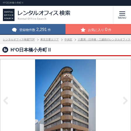
H¹O日本橋小舟町Ⅱ
MENU
2,291
0
登録物件数
件
お気に入り
件
レンタルオフィス検索TOP
東京主要エリア
中央区
八重洲・日本橋・三越前のレンタルオフィス
H¹O日本橋小舟町Ⅱ