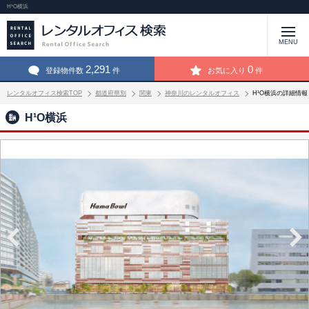
H¹O横浜
MENU
2,291
0
登録物件数
件
お気に入り
件
レンタルオフィス検索TOP
都道府県別
関東
神奈川のレンタルオフィス
H¹O横浜の詳細情報
H¹O横浜