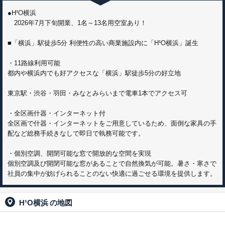
●H¹O横浜
2026年7月下旬開業、1名～13名用空室あり！
■「横浜」駅徒歩5分 利便性の高い商業施設内に「H¹O横浜」誕生
・11路線利用可能
都内や横浜内でも好アクセスな「横浜」駅徒歩5分の好立地
東京駅・渋谷・羽田・みなとみらいまで電車1本でアクセス可
・全区画什器・インターネット付
全区画で什器・インターネットをご用意しているため、面倒な家具の手
配など総務手続きなしで即日で執務可能です。
・個別空調、開閉可能な窓で開放的な空間を実現
個別空調及び開閉可能な窓があることで自然換気が可能。暑さ・寒さで
社員の集中が妨げられることのない快適に過ごせる環境を提供します。
H¹O横浜
の地図