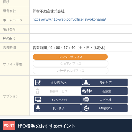
面積
運営会社
野村不動産株式会社
https://www.h1o-web.com/officelist/yokohama/
ホームページ
電話番号
FAX番号
営業時間
営業時間／9：00～17：40（土・日・祝定休）
レンタルオフィス
シェアオフィス
オフィス形態
バーチャルオフィス
法人登記OK
受付対応
秘書サービス
会議室
オプション
インターネット
コピー機
机・椅子
24時間OK
H¹O横浜
のおすすめポイント