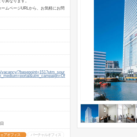
より異なります。
ームページURLから、お気軽にお問
.jp/vacancy/?basepoint=151?utm_sour
utm_medium=portal&utm_campaign=Of
5日
ェアオフィス
バーチャルオフィス