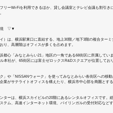
フリーWi-Fiを利用できるほか、貸し会議室とテレビ会議も割引
。
境 ▽▼
イ）は、横浜駅東口に直結する、地上30階／地下3階の複合ター
おり、高層階はオフィスが多くを占めます。
浜都心「みなとみらい21」地区の一角である68街区に所属してい
バル本社が、65街区には富士ゼロックスR&Dスクエアが位置して
ク」や「NISSANウォーク」を使ってみなとみらい各街区への移
企業がサテライトオフィスを構えたり、横浜市中心部を商圏とす
ターは、横浜スカイビルの20階にあるレンタルオフィスです。総面
ステム、高速インターネット環境、バイリンガルの受付対応など