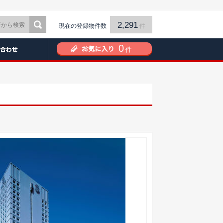
2,291
現在の登録物件数
件
0
件