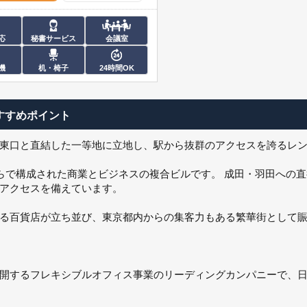
応
秘書サービス
会議室
機
机・椅子
24時間OK
すすめポイント
東口と直結した一等地に立地し、駅から抜群のアクセスを誇るレ
からで構成された商業とビジネスの複合ビルです。 成田・羽田への
アクセスを備えています。
る百貨店が立ち並び、東京都内からの集客力もある繁華街として
点を展開するフレキシブルオフィス事業のリーディングカンパニーで、