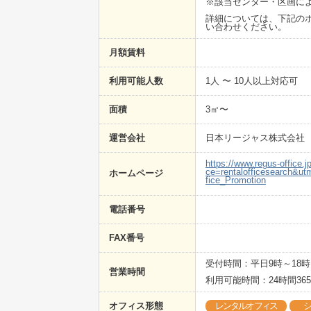
※該当センター・区画に
詳細については、下記のホ
い合わせください。
月額賃料
利用可能人数
1人 〜 10人以上対応可
面積
3㎡〜
運営会社
日本リージャス株式会社
https://www.regus-office
ce=rentalofficesearch&
ホームページ
fice_Promotion
電話番号
FAX番号
受付時間：平日9時～18時
営業時間
利用可能時間：24時間36
オフィス形態
レンタルオフィス
シ