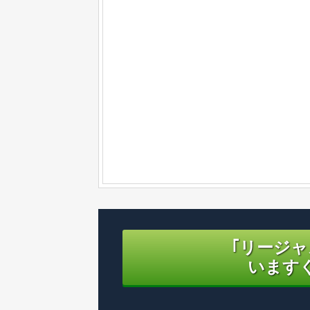
｢リージ
います