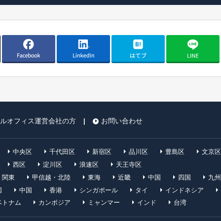
ルオフィス運営会社の方
お問い合わせ
|
中央区
千代田区
新宿区
品川区
豊島区
文京区
西区
淀川区
浪速区
天王寺区
関東
甲信越・北陸
東海
近畿
中国
四国
九州
国
中国
香港
シンガポール
タイ
インドネシア
ベトナム
カンボジア
ミャンマー
インド
台湾