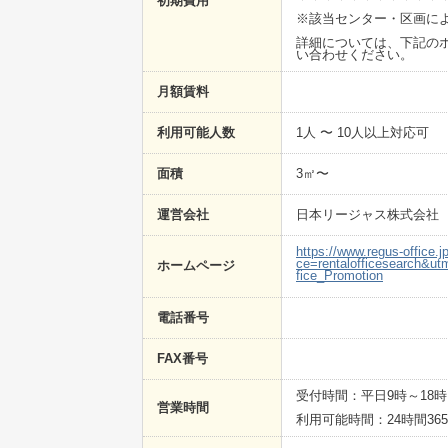
初期費用
※該当センター・区画に
詳細については、下記のホ
い合わせください。
月額賃料
利用可能人数
1人 〜 10人以上対応可
面積
3㎡〜
運営会社
日本リージャス株式会社
https://www.regus-office
ce=rentalofficesearch&
ホームページ
fice_Promotion
電話番号
FAX番号
受付時間：平日9時～18時
営業時間
利用可能時間：24時間36