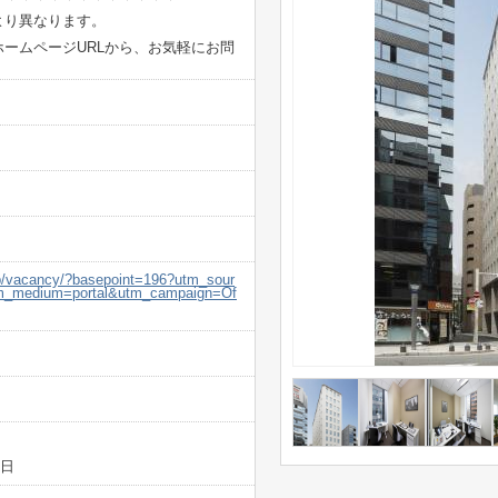
より異なります。
ームページURLから、お気軽にお問
.jp/vacancy/?basepoint=196?utm_sour
utm_medium=portal&utm_campaign=Of
5日