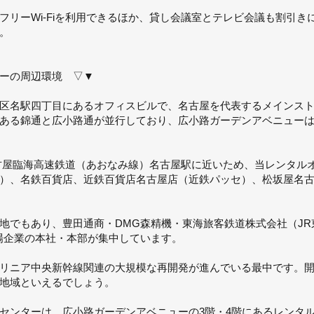
フリーWi-Fiを利用できるほか、貸し会議室とテレビ会議も割引
。
ーの周辺環境 ▽▼
区名駅四丁目にあるオフィスビルで、名古屋を代表するメインス
ある錦通と広小路通が並行しており、広小路ガーデンアベニュー
古屋臨海高速鉄道（あおなみ線）名古屋駅に近いため、当レンタル
）、名鉄百貨店、近鉄百貨店名古屋店（近鉄パッセ）、松坂屋名
地でもあり、豊田通商・DMG森精機・東海旅客鉄道株式会社（J
上場企業の本社・本部が集中しています。
リニア中央新幹線関連の大規模な再開発が進んでいる最中です。開業
地域といえるでしょう。
センターは、広小路ガーデンアベニューの3階・4階にあるレンタル