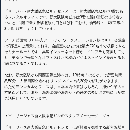
『リージャス新大阪阪急ビル』センターは、新大阪阪急ビルの3階にあ
るレンタルオフィスです。新大阪阪急ビルは3階で新御堂筋の歩行者デ
ッキと、2階で新大阪駅北改札口と結ばれており、新幹線・JR在来線の
利用に非常にすぐれています。
フロア総面積1,001平方メートル、ワークステーション数は161、会議室
は2部屋をご用意しており、会議室のひとつは最大270名まで収容できる
セミナールームです。高速インターネットほかITインフラも充実してお
り、モダンで先進的なオフィスはお客様のビジネスマインドを高めるお
役に立てることでしょう。
なお、新大阪駅から関西国際空港へは、JR特急「はるか」で所要時間
約50分、大阪国際空港へはリムジンバスで約30分で移動ができます。こ
のため当レンタルオフィスは、日本国内企業はもちろん、海外企業の日
本拠点として、また、海外出張や海外からの来客の多いお客様にも多数
ご活用いただいています。
▼▽ リージャス新大阪阪急ビルのスタッフメッセージ ▽▼
『リージャス新大阪阪急ビル』センターは新幹線が発着する新大阪駅直