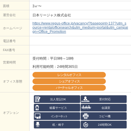
面積
3㎡〜
運営会社
日本リージャス株式会社
https://www.regus-office.jp/vacancy/?basepoint=137?utm_s
ource=rentalofficesearch&utm_medium=portal&utm_campai
ホームページ
gn=Office_Promotion
電話番号
FAX番号
受付時間：平日9時～18時
営業時間
利用可能時間：24時間365日
レンタルオフィス
シェアオフィス
オフィス形態
バーチャルオフィス
法人登記OK
受付対応
秘書サービス
会議室
オプション
インターネット
コピー機
机・椅子
24時間OK