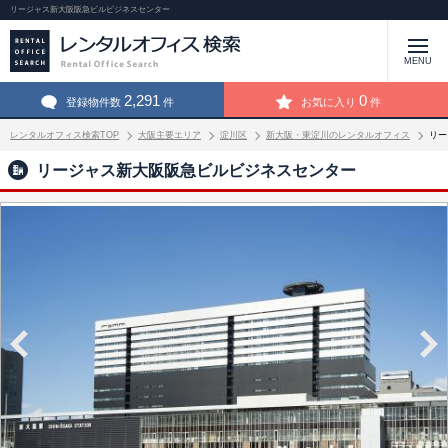
リージャス新大阪阪急ビルビジネスセンター
MENU
2,291
0
登録物件数
件
お気に入り
件
レンタルオフィス検索TOP
大阪主要エリア
淀川区
新大阪・東淀川のレンタルオフィス
リー
リージャス新大阪阪急ビルビジネスセンター