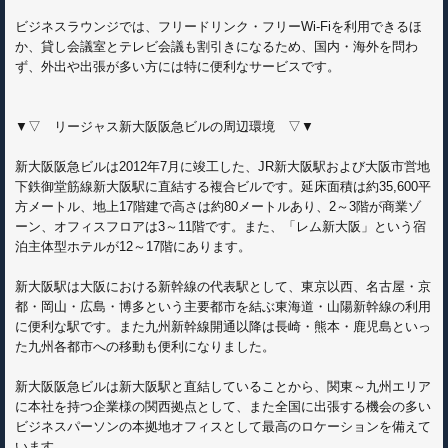
ビジネスラウンジでは、フリードリンク・フリーWi-Fiを利用できるほ
か、貸し会議室とテレビ会議も割引きになるため、国内・海外を問わ
ず、外出や出張が多い方には特に便利なサービスです。
▼▽ リージャス新大阪阪急ビルの周辺環境 ▽▼
新大阪阪急ビルは2012年7月に竣工した、JR新大阪駅および大阪市営地
下鉄御堂筋線新大阪駅に直結する複合ビルです。延床面積は約35,600平
方メートル、地上17階建で高さは約80メートルあり、2～3階が商業ゾ
ーン、オフィスフロアは3～11階です。また、「レム新大阪」という宿
泊主体型ホテルが12～17階にあります。
新大阪駅は大阪における新幹線の代表駅として、東京以西、名古屋・京
都・岡山・広島・博多という主要都市を結ぶ東海道・山陽新幹線の利用
に便利な駅です。また九州新幹線開通以降は長崎・熊本・鹿児島といっ
た九州各都市への移動も便利になりました。
新大阪阪急ビルは新大阪駅と直結していることから、関東～九州エリア
に本社を持つ企業様の関西拠点として、また全国に出張する機会の多い
ビジネスパーソンの本拠地オフィスとして最高のロケーションを備えて
います。