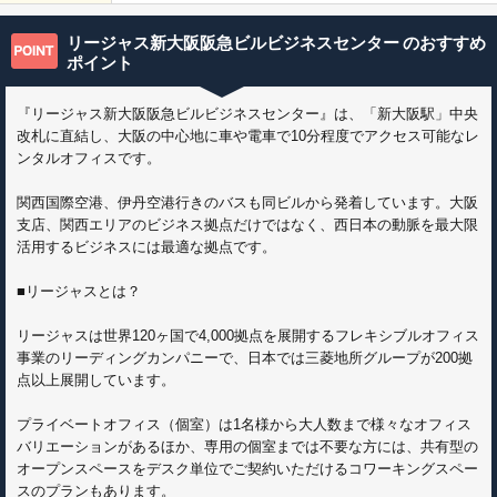
リージャス新大阪阪急ビルビジネスセンター
のおすすめ
ポイント
『リージャス新大阪阪急ビルビジネスセンター』は、「新大阪駅」中央
改札に直結し、大阪の中心地に車や電車で10分程度でアクセス可能なレ
ンタルオフィスです。
関西国際空港、伊丹空港行きのバスも同ビルから発着しています。大阪
支店、関西エリアのビジネス拠点だけではなく、西日本の動脈を最大限
活用するビジネスには最適な拠点です。
■リージャスとは？
リージャスは世界120ヶ国で4,000拠点を展開するフレキシブルオフィス
事業のリーディングカンパニーで、日本では三菱地所グループが200拠
点以上展開しています。
プライベートオフィス（個室）は1名様から大人数まで様々なオフィス
バリエーションがあるほか、専用の個室までは不要な方には、共有型の
オープンスペースをデスク単位でご契約いただけるコワーキングスペー
スのプランもあります。