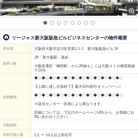
リージャス新大阪阪急ビルビジネスセンターの物件概要
所在地
大阪府大阪市淀川区宮原1-1-1 新大阪阪急ビル 3F
JR「新大阪駅」直結
最寄り駅
※阪急電鉄「梅田駅」からJR線もしくは大阪メトロ御堂筋線
で10分
◆◇◆◇◆◇◆◇◆◇◆◇◆◇◆◇◆◇◆◇◆◇◆◇
【上限に達し次第終了】最大50%割引キャンペーン!
◆◇◆◇◆◇◆◇◆◇◆◇◆◇◆◇◆◇◆◇◆◇◆◇
初期費用
※該当センター・区画により異なります。
詳細については、下記のホームページURLから、お気軽にお
問い合わせください。
月額賃料
利用可能人数
1人 〜 10人以上対応可