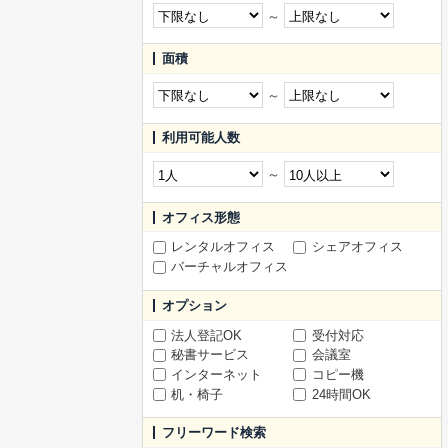
～
面積
～
利用可能人数
～
オフィス形態
レンタルオフィス
シェアオフィス
バーチャルオフィス
オプション
法人登記OK
受付対応
秘書サービス
会議室
インターネット
コピー機
机・椅子
24時間OK
フリーワード検索