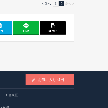
1
2
< 前へ
次へ >
0
お気に入り
件
台東区
・沖縄