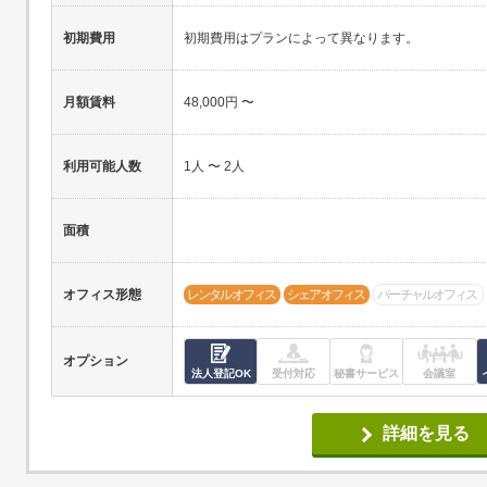
初期費用
初期費用はプランによって異なります。
月額賃料
48,000円 〜
利用可能人数
1人 〜 2人
面積
オフィス形態
レンタルオフィス
シェアオフィス
バーチャルオフィス
オプション
法人登記OK
受付対応
秘書サービス
会議室
詳細を見る