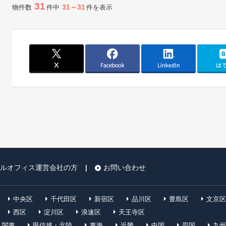
31
31～31
物件数
件中
件を表示
ルオフィス運営会社の方
お問い合わせ
|
中央区
千代田区
新宿区
品川区
豊島区
文京区
西区
淀川区
浪速区
天王寺区
関東
甲信越・北陸
東海
近畿
中国
四国
九州