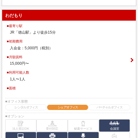
わだもり
■最寄り駅
JR「徳山駅」より徒歩15分
■初期費用
入会金：5,000円（税別）
■月額賃料
15,000円〜
■利用可能人数
1人〜1人
■面積
■オフィス形態
レンタルオフィス
シェアオフィス
バーチャルオフィス
■オプション
法人登記OK
受付対応
秘書サービス
会議室