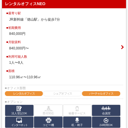
レンタルオフィスNEO
■最寄り駅
JR新幹線「徳山駅」から徒歩7分
■初期費用
840,000円
■月額賃料
840,000円〜
■利用可能人数
1人〜8人
■面積
110.96㎡〜110.96㎡
■オフィス形態
レンタルオフィス
シェアオフィス
バーチャルオフィス
■オプション
法人登記OK
受付対応
秘書サービス
会議室
インターネット
コピー機
机・椅子
24時間OK