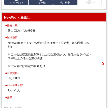
インターネット
コピー機
机・椅子
24時間OK
NewWork 新山口
■最寄り駅
新山口駅から徒歩6分
■初期費用
NewWorkカードでご契約の場合はカード発行料2,000円/枚（税
別）
※ご入会は従業員数100名以上の企業様かつ、最低入会ライセン
ス20以上の法人企業様のみ
※ご入会には所定の審査あり
■月額賃料
30,000円〜
■利用可能人数
1人〜1人
■面積
■オフィス形態