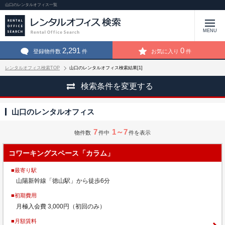
山口のレンタルオフィス一覧
MENU
2,291
0
登録物件数
件
お気に入り
件
レンタルオフィス検索TOP
山口のレンタルオフィス検索結果[1]
検索条件を変更する
山口のレンタルオフィス
7
1～7
物件数
件中
件を表示
コワーキングスペース「カラム」
■最寄り駅
山陽新幹線「徳山駅」から徒歩6分
■初期費用
月極入会費 3,000円（初回のみ）
■月額賃料