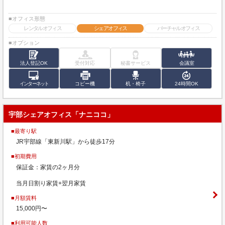
■オフィス形態
レンタルオフィス
シェアオフィス
バーチャルオフィス
■オプション
法人登記OK
受付対応
秘書サービス
会議室
インターネット
コピー機
机・椅子
24時間OK
宇部シェアオフィス「ナニココ」
■最寄り駅
JR宇部線「東新川駅」から徒歩17分
■初期費用
保証金：家賃の2ヶ月分
当月日割り家賃+翌月家賃
■月額賃料
15,000円〜
■利用可能人数