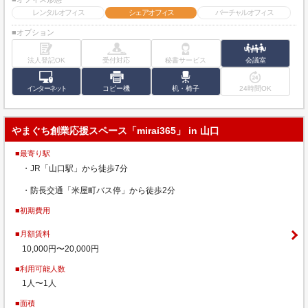
レンタルオフィス
シェアオフィス
バーチャルオフィス
■オプション
法人登記OK
受付対応
秘書サービス
会議室
インターネット
コピー機
机・椅子
24時間OK
やまぐち創業応援スペース「mirai365」 in 山口
■最寄り駅
・JR「山口駅」から徒歩7分
・防長交通「米屋町バス停」から徒歩2分
■初期費用
■月額賃料
10,000円〜20,000円
■利用可能人数
1人〜1人
■面積