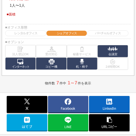
1人〜1人
■面積
■オフィス形態
レンタルオフィス
シェアオフィス
バーチャルオフィス
■オプション
法人登記OK
受付対応
秘書サービス
会議室
インターネット
コピー機
机・椅子
24時間OK
7
1～7
物件数
件中
件を表示