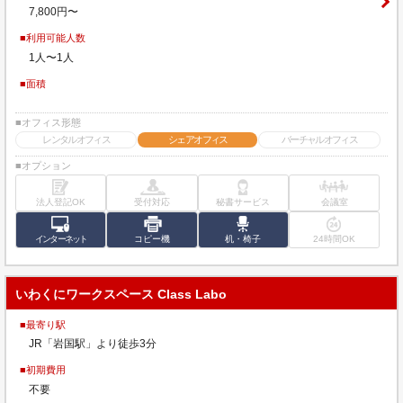
7,800円〜
■利用可能人数
1人〜1人
■面積
■オフィス形態
レンタルオフィス
シェアオフィス
バーチャルオフィス
■オプション
法人登記OK
受付対応
秘書サービス
会議室
インターネット
コピー機
机・椅子
24時間OK
いわくにワークスペース Class Labo
■最寄り駅
JR「岩国駅」より徒歩3分
■初期費用
不要