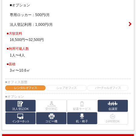
■オプション
専用ロッカー：500円/月
法人登記利用：1,000円/月
■月額賃料
16,500円〜32,500円
■利用可能人数
1人〜4人
■面積
3㎡〜10.6㎡
■オフィス形態
レンタルオフィス
シェアオフィス
バーチャルオフィス
■オプション
法人登記OK
受付対応
秘書サービス
会議室
インターネット
コピー機
机・椅子
24時間OK