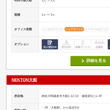
利用可能人数
1人 〜 1人
面積
1㎡ 〜 3㎡
オフィス形態
レンタルオフィス
シェアオフィス
バーチャルオフィス
オプション
法人登記OK
受付対応
秘書サービス
会議室
詳細を見る
NEKTON大船
所在地
神奈川県鎌倉市大船1-12-10 湘南第5ビル 4F
・JR「大船駅」から徒歩5分