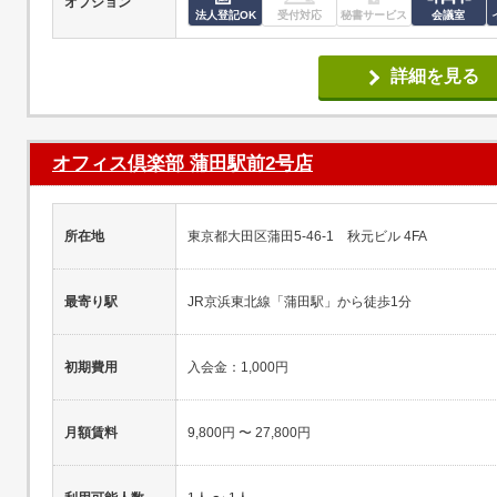
オプション
法人登記OK
受付対応
秘書サービス
会議室
詳細を見る
オフィス倶楽部 蒲田駅前2号店
所在地
東京都大田区蒲田5-46-1 秋元ビル 4FA
最寄り駅
JR京浜東北線「蒲田駅」から徒歩1分
初期費用
入会金：1,000円
月額賃料
9,800円 〜 27,800円