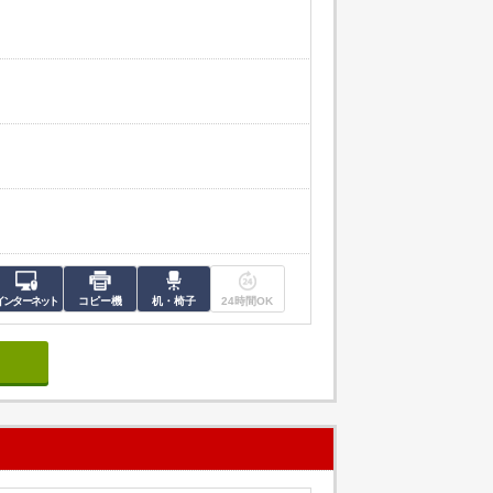
インターネット
コピー機
机・椅子
24時間OK