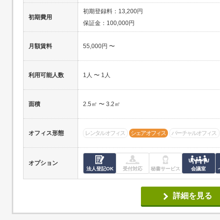
初期登録料：13,200円
初期費用
保証金：100,000円
月額賃料
55,000円 〜
利用可能人数
1人 〜 1人
面積
2.5㎡ 〜 3.2㎡
オフィス形態
レンタルオフィス
シェアオフィス
バーチャルオフィス
オプション
法人登記OK
受付対応
秘書サービス
会議室
詳細を見る