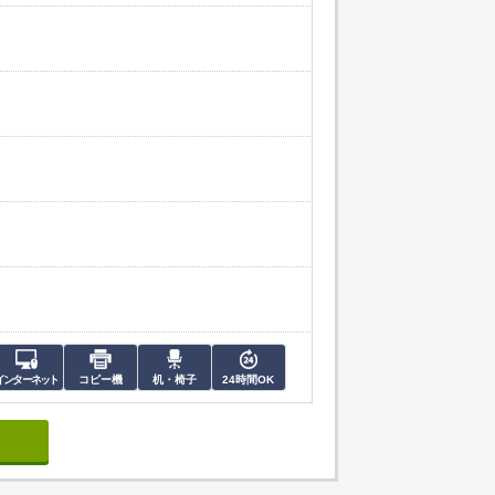
インターネット
コピー機
机・椅子
24時間OK