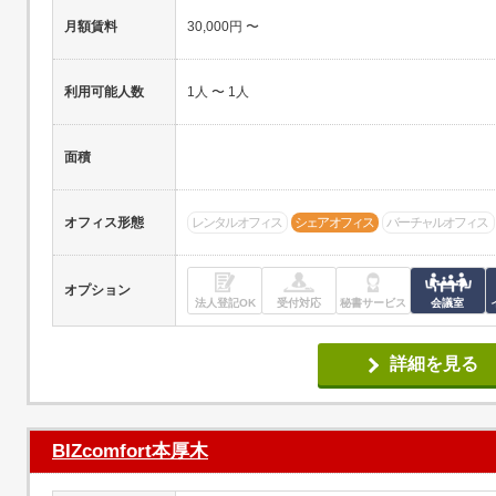
月額賃料
30,000円 〜
利用可能人数
1人 〜 1人
面積
オフィス形態
レンタルオフィス
シェアオフィス
バーチャルオフィス
オプション
法人登記OK
受付対応
秘書サービス
会議室
詳細を見る
BIZcomfort本厚木