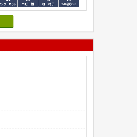
インターネット
コピー機
机・椅子
24時間OK