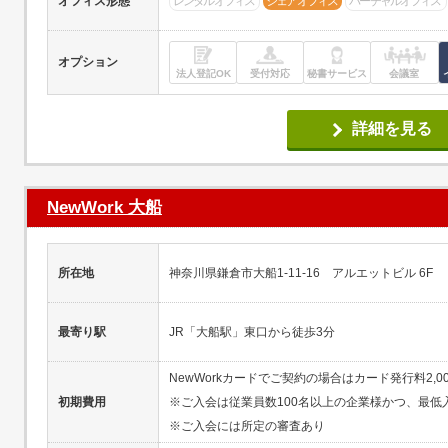
オフィス形態
レンタルオフィス
シェアオフィス
バーチャルオフィス
オプション
法人登記OK
受付対応
秘書サービス
会議室
詳細を見る
NewWork 大船
所在地
神奈川県鎌倉市⼤船1-11-16 アルエットビル 6F
最寄り駅
JR「⼤船駅」東⼝から徒歩3分
NewWorkカードでご契約の場合はカード発行料2,0
初期費用
※ご入会は従業員数100名以上の企業様かつ、最低
※ご入会には所定の審査あり