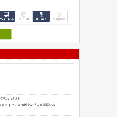
インターネット
コピー機
机・椅子
24時間OK
00円/枚（税別）
入会ライセンス20以上の法人企業様のみ