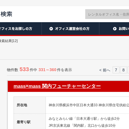
結果[12]
533
331～360
物件数
件中
件を表示
7
8
< 前へ
mass×mass 関内フューチャーセンター
所在地
神奈川県横浜市中区日本大通33 神奈川県住宅供給公社
みなとみらい線「日本大通り駅」から徒歩2分
最寄り駅
JR京浜東北線「関内駅」北口から徒歩10分