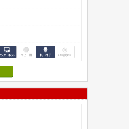
インターネット
コピー機
机・椅子
24時間OK