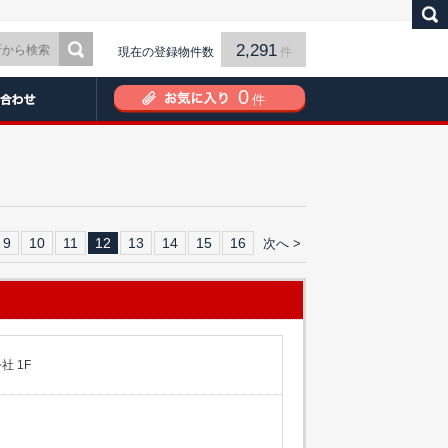
2,291
現在の登録物件数
件
0
件
9
10
11
12
13
14
15
16
次へ >
 1F