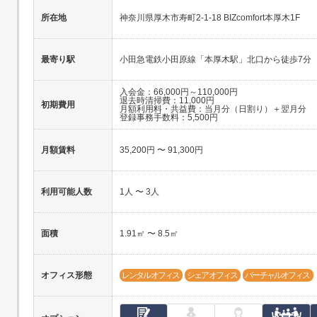
所在地
神奈川県厚木市寿町2-1-18 BIZcomfort本厚木1F
最寄り駅
小田急電鉄小田原線「本厚木駅」北口から徒歩7分
入会金：66,000円～110,000円
退去時清掃費：11,000円
初期費用
月額利用料・共益費：当月分（日割り）＋翌月分
登録事務手数料：5,500円
月額賃料
35,200円 〜 91,300円
利用可能人数
1人 〜 3人
面積
1.91㎡ 〜 8.5㎡
オフィス形態
レンタルオフィス
シェアオフィス
バーチャルオフィス