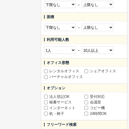
～
面積
～
利用可能人数
～
オフィス形態
レンタルオフィス
シェアオフィス
バーチャルオフィス
オプション
法人登記OK
受付対応
秘書サービス
会議室
インターネット
コピー機
机・椅子
24時間OK
フリーワード検索