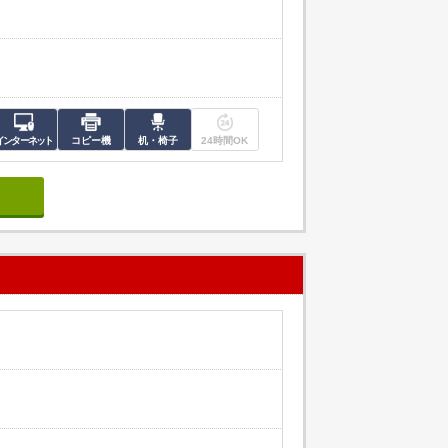
インターネット
コピー機
机・椅子
24時間OK