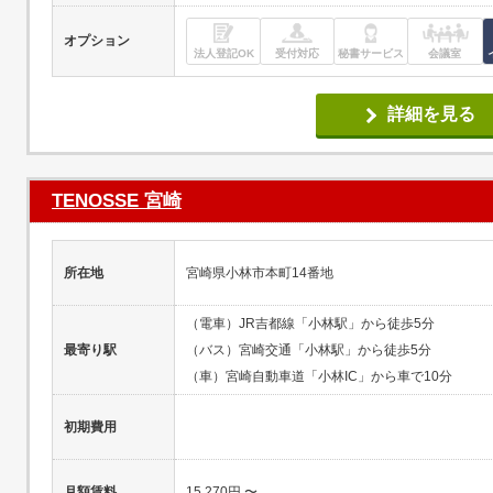
オプション
法人登記OK
受付対応
秘書サービス
会議室
詳細を見る
TENOSSE 宮崎
所在地
宮崎県小林市本町14番地
（電車）JR吉都線「小林駅」から徒歩5分
最寄り駅
（バス）宮崎交通「小林駅」から徒歩5分
（車）宮崎自動車道「小林IC」から車で10分
初期費用
月額賃料
15,270円 〜