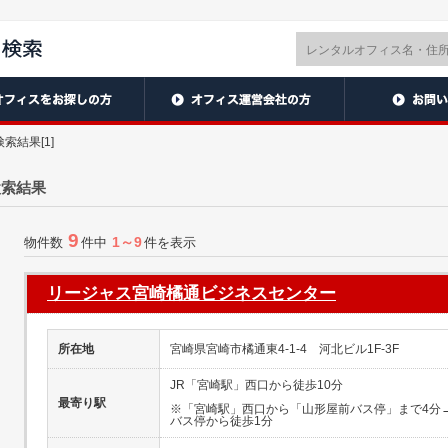
索結果[1]
検索結果
9
1～9
物件数
件中
件を表示
リージャス宮崎橘通ビジネスセンター
所在地
宮崎県宮崎市橘通東4-1-4 河北ビル1F-3F
JR「宮崎駅」西口から徒歩10分
最寄り駅
※「宮崎駅」西口から「山形屋前バス停」まで4分
バス停から徒歩1分