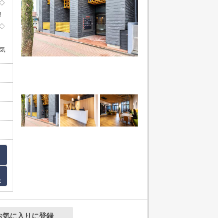
◇
!
◇
気
K
お気に入りに登録