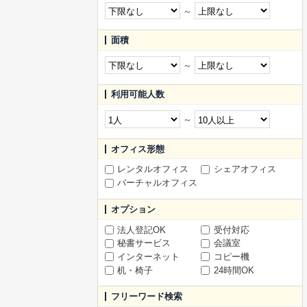
～
面積
～
利用可能人数
～
オフィス形態
レンタルオフィス
シェアオフィス
バーチャルオフィス
オプション
法人登記OK
受付対応
秘書サービス
会議室
インターネット
コピー機
机・椅子
24時間OK
フリーワード検索