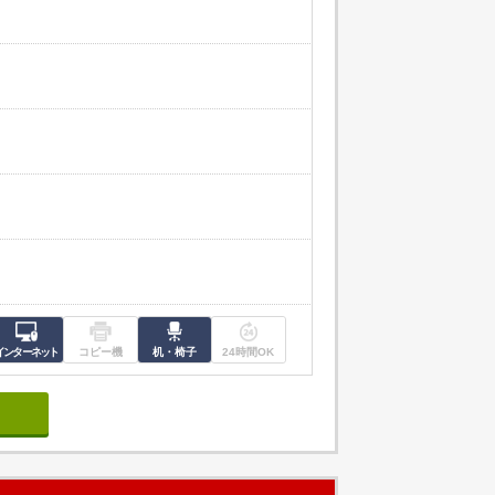
インターネット
コピー機
机・椅子
24時間OK