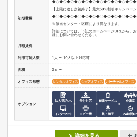
◆◇◆◇◆◇◆◇◆◇◆◇◆◇◆◇◆◇◆◇◆◇◆
【上限に達し次第終了】最大50%割引キャンペーン
◆◇◆◇◆◇◆◇◆◇◆◇◆◇◆◇◆◇◆◇◆◇◆
初期費用
※該当センター・区画により異なります。
詳細については、下記のホームページURLから、お
軽にお問い合わせください。
月額賃料
利用可能人数
1人 〜 10人以上対応可
面積
3㎡ 〜
オフィス形態
レンタルオフィス
シェアオフィス
バーチャルオフィス
法人登記OK
受付対応
秘書サービス
会議室
オプション
インターネット
コピー機
机・椅子
24時間O
詳細を見る