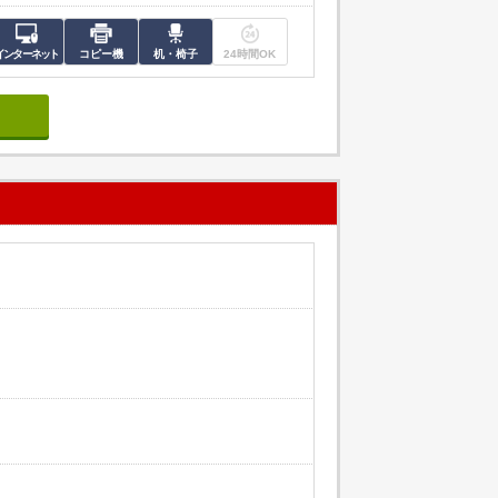
インターネット
コピー機
机・椅子
24時間OK