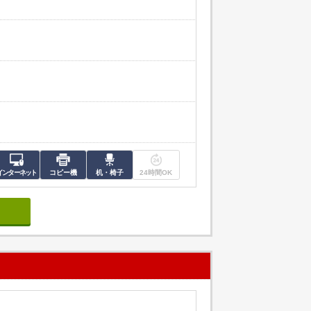
インターネット
コピー機
机・椅子
24時間OK