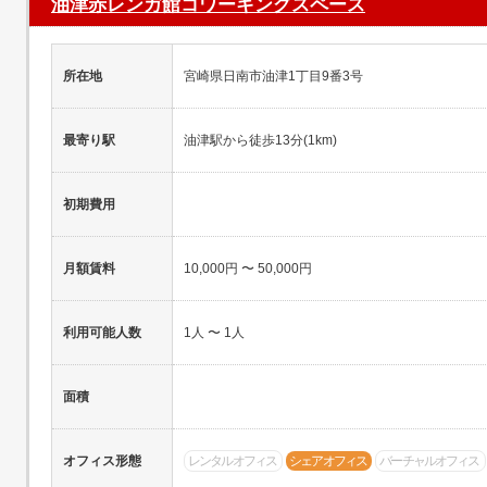
油津赤レンガ館コワーキングスペース
所在地
宮崎県日南市油津1丁目9番3号
最寄り駅
油津駅から徒歩13分(1km)
初期費用
月額賃料
10,000円 〜 50,000円
利用可能人数
1人 〜 1人
面積
オフィス形態
レンタルオフィス
シェアオフィス
バーチャルオフィス