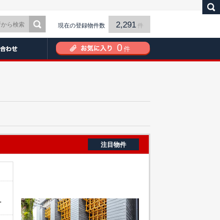
2,291
現在の登録物件数
件
0
件
注目物件
→