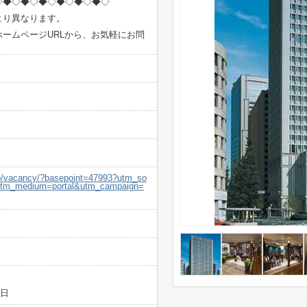
◇◆◇◆◇◆◇◆◇◆◇◆◇
より異なります。
ームページURLから、お気軽にお問
.jp/vacancy/?basepoint=47993?utm_so
&utm_medium=portal&utm_campaign=
5日