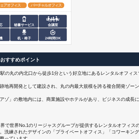
ェアオフィス
バーチャルオフィス
応
秘書サービス
会議室
機
机・椅子
24時間OK
のおすすめポイント
、東京駅の丸の内北口から徒歩1分という好立地にあるレンタルオフィ
跡地再開発として建設され、丸の内最大規模を誇る複合開発ゾー
アゾ」の敷地内には、商業施設やホテルがあり、ビジネスの成長
フィス業界で世界No.1のリージャスグループが提供するレンタルオフ
。洗練されたデザインの「プライベートオフィス」「コワーキン
整っています。