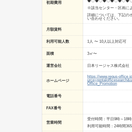
◆◇◆◇◆◇◆◇◆◇◆
初期費用
※該当センター・区画に
詳細については、下記のホ
い合わせください。
月額賃料
利用可能人数
1人 〜 10人以上対応可
面積
3㎡〜
運営会社
日本リージャス株式会社
https://www.regus-office
urce=rentalofficesearch
ホームページ
Office_Promotion
電話番号
FAX番号
受付時間：平日9時～18時
営業時間
利用可能時間：24時間36