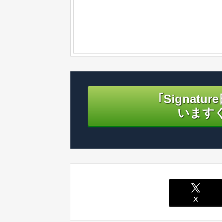
｢Signat
います