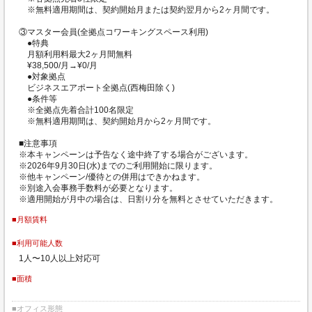
※無料適用期間は、契約開始月または契約翌月から2ヶ月間です。
③マスター会員(全拠点コワーキングスペース利用)
●特典
月額利用料最大2ヶ月間無料
¥38,500/月→¥0/月
●対象拠点
ビジネスエアポート全拠点(西梅田除く)
●条件等
※全拠点先着合計100名限定
※無料適用期間は、契約開始月から2ヶ月間です。
■注意事項
※本キャンペーンは予告なく途中終了する場合がございます。
※2026年9月30日(水)までのご利用開始に限ります。
※他キャンペーン/優待との併用はできかねます。
※別途入会事務手数料が必要となります。
※適用開始が月中の場合は、日割り分を無料とさせていただきます。
■月額賃料
■利用可能人数
1人〜10人以上対応可
■面積
■オフィス形態