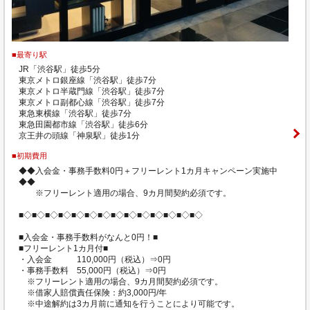
■最寄り駅
JR「渋谷駅」徒歩5分
東京メトロ銀座線「渋谷駅」徒歩7分
東京メトロ半蔵門線「渋谷駅」徒歩7分
東京メトロ副都心線「渋谷駅」徒歩7分
東急東横線「渋谷駅」徒歩7分
東急田園都市線「渋谷駅」徒歩6分
京王井の頭線「神泉駅」徒歩1分
■初期費用
◆◆入会金・事務手数料0円＋フリーレント1カ月キャンペーン実施中
◆◆
※フリーレント適用の場合、9カ月間契約必須です。
■◇■◇■◇■◇■◇■◇■◇■◇■◇■◇■◇■◇■◇■◇
■入会金・事務手数料がなんと0円！■
■フリーレント1カ月付■
・入会金 110,000円（税込）⇒0円
・事務手数料 55,000円（税込）⇒0円
※フリーレント適用の場合、9カ月間契約必須です。
※借家人賠償責任保険：約3,000円/年
※中途解約は3カ月前に通知を行うことにより可能です。