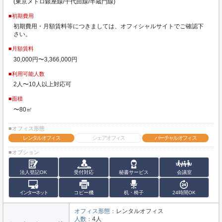
(東京メトロ銀座線/千代田線/半蔵門線)
■初期費用
初期費用・月額賃料等につきましては、オフィシャルサイトでご確認下
さい。
■月額賃料
30,000円〜3,366,000円
■利用可能人数
2人〜10人以上対応可
■面積
〜80㎡
■オフィス形態
レンタルオフィス
シェアオフィス
バーチャルオフィス
■オプション
法人登記OK
受付対応
秘書サービス
会議室
インターネット
コピー機
机・椅子
24時間OK
オフィス形態：
レンタルオフィス
人数：
4人