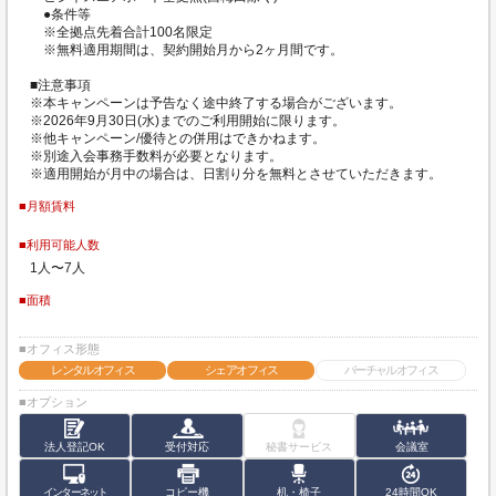
●条件等
※全拠点先着合計100名限定
※無料適用期間は、契約開始月から2ヶ月間です。
■注意事項
※本キャンペーンは予告なく途中終了する場合がございます。
※2026年9月30日(水)までのご利用開始に限ります。
※他キャンペーン/優待との併用はできかねます。
※別途入会事務手数料が必要となります。
※適用開始が月中の場合は、日割り分を無料とさせていただきます。
■月額賃料
■利用可能人数
1人〜7人
■面積
■オフィス形態
レンタルオフィス
シェアオフィス
バーチャルオフィス
■オプション
法人登記OK
受付対応
秘書サービス
会議室
インターネット
コピー機
机・椅子
24時間OK