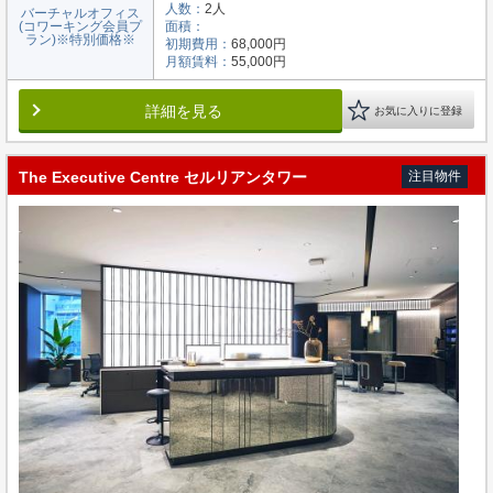
人数：
2人
バーチャルオフィス
(コワーキング会員プ
面積：
ラン)※特別価格※
初期費用：
68,000円
月額賃料：
55,000円
詳細を見る
お気に入りに登録
The Executive Centre セルリアンタワー
注目物件