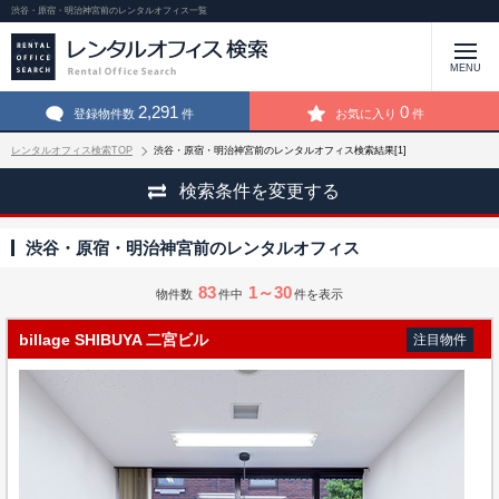
渋谷・原宿・明治神宮前のレンタルオフィス一覧
MENU
2,291
0
登録物件数
件
お気に入り
件
レンタルオフィス検索TOP
渋谷・原宿・明治神宮前のレンタルオフィス検索結果[1]
検索条件を変更する
渋谷・原宿・明治神宮前のレンタルオフィス
83
1～30
物件数
件中
件を表示
billage SHIBUYA 二宮ビル
注目物件