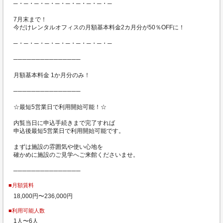
─・─・─・─・─・─・─・─・─・─
7月末まで！
今だけレンタルオフィスの月額基本料金2カ月分が50％OFFに！
─・─・─・─・─・─・─・─・─・─
───────────────
月額基本料金 1か月分のみ！
───────────────
☆最短5営業日で利用開始可能！☆
内覧当日に申込手続きまで完了すれば
申込後最短5営業日で利用開始可能です。
まずは施設の雰囲気や使い心地を
確かめに施設のご見学へご来館くださいませ。
───────────────
■月額賃料
18,000円〜236,000円
■利用可能人数
1人〜6人