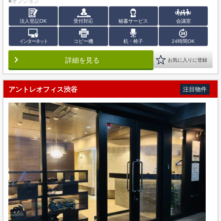
■オプション
法人登記OK
受付対応
秘書サービス
会議室
インターネット
コピー機
机・椅子
24時間OK
詳細を見る
お気に入りに登録
アントレオフィス渋谷
注目物件