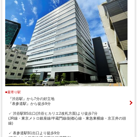
■最寄り駅
『渋谷駅』から7分の好立地
『表参道駅』から徒歩9分
✓ 渋谷駅B5出口(渋谷ヒカリエ2改札方面)より徒歩7分
(JR線・東京メトロ銀座線/半蔵門線/副都心線・東急東横線・京王井の頭
線)
✓ 表参道駅B1出口より徒歩9分