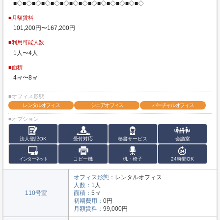
■◇■◇■◇■◇■◇■◇■◇■◇■◇■◇■◇■◇■◇■◇
■月額賃料
101,200円〜167,200円
■利用可能人数
1人〜4人
■面積
4㎡〜8㎡
■オフィス形態
レンタルオフィス
シェアオフィス
バーチャルオフィス
■オプション
法人登記OK
受付対応
秘書サービス
会議室
インターネット
コピー機
机・椅子
24時間OK
オフィス形態：
レンタルオフィス
人数：
1人
110号室
面積：
5㎡
初期費用：
0円
月額賃料：
99,000円