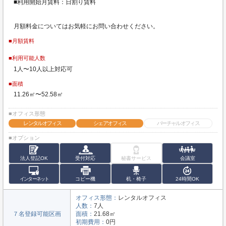
■利用開始月賃料：日割り賃料
月額料金についてはお気軽にお問い合わせください。
■月額賃料
■利用可能人数
1人〜10人以上対応可
■面積
11.26㎡〜52.58㎡
■オフィス形態
レンタルオフィス
シェアオフィス
バーチャルオフィス
■オプション
法人登記OK
受付対応
秘書サービス
会議室
インターネット
コピー機
机・椅子
24時間OK
オフィス形態：
レンタルオフィス
人数：
7人
７名登録可能区画
面積：
21.68㎡
初期費用：
0円