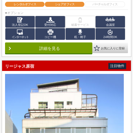
レンタルオフィス
シェアオフィス
バーチャルオフィス
■オプション
法人登記OK
受付対応
秘書サービス
会議室
インターネット
コピー機
机・椅子
24時間OK
詳細を見る
お気に入りに登録
リージャス原宿
注目物件