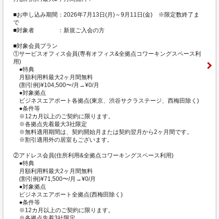
■お申し込み期間：2026年7月13日(月)～9月11日(金) ※限定数終了ま
で
■対象者 ：新規ご入会の方
■対象会員プラン
①サービスオフィス会員(専有オフィス&全拠点コワーキングスペース利
用)
●特典
月額利用料最大2ヶ月間無料
(割引例)¥104,500〜/月→¥0/月
●対象拠点
ビジネスエアポート各拠点(東京、渋谷サクラステージ、西梅田除く)
●条件等
※12カ月以上のご契約に限ります。
※各拠点先着最大3社限定
※無料適用期間は、契約開始月または契約翌月から2ヶ月間です。
※割引適用外の居室もございます。
②アドレス会員(住所利用&全拠点コワーキングスペース利用)
●特典
月額利用料最大2ヶ月間無料
(割引例)¥71,500〜/月→¥0/月
●対象拠点
ビジネスエアポート全拠点(西梅田除く)
●条件等
※12カ月以上のご契約に限ります。
※各拠点先着3社限定