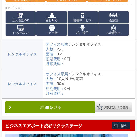
■オプション
法人登記OK
受付対応
秘書サービス
会議室
インターネット
コピー機
机・椅子
24時間OK
オフィス形態：
レンタルオフィス
人数：
2人
レンタルオフィス
面積：
9㎡
初期費用：
0円
月額賃料：
オフィス形態：
レンタルオフィス
人数：
10人以上対応可
レンタルオフィス
面積：
50㎡
初期費用：
0円
月額賃料：
詳細を見る
お気に入りに登録
ビジネスエアポート渋谷サクラステージ
注目物件