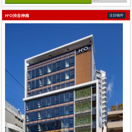
H¹O渋谷神南
注目物件