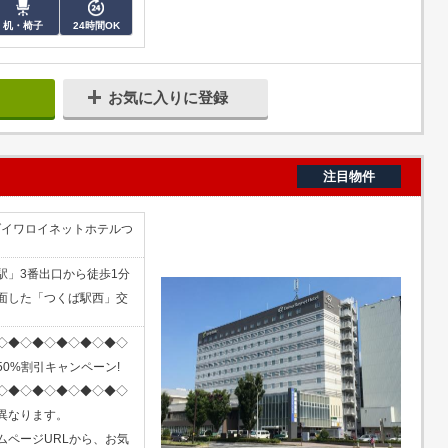
机・椅子
24時間OK
お気に入りに登録
注目物件
 ダイワロイネットホテルつ
駅」3番出口から徒歩1分
面した「つくば駅西」交
◇◆◇◆◇◆◇◆◇◆◇
0%割引キャンペーン!
◇◆◇◆◇◆◇◆◇◆◇
異なります。
ムページURLから、お気