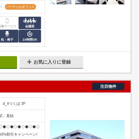
ス
バーチャルオフィス
秘書サービス
会議室
机・椅子
24時間OK
お気に入りに登録
注目物件
_llつくば 3F
駅」直結
◇◆◇◆◇◆◇◆◇◆◇
0%割引キャンペーン!