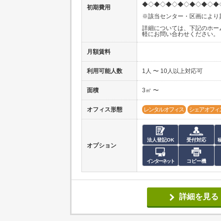
◆◇◆◇◆◇◆◇◆◇◆◇◆
初期費用
※該当センター・区画により
詳細については、下記のホー
軽にお問い合わせください。
月額賃料
利用可能人数
1人 〜 10人以上対応可
面積
3㎡ 〜
オフィス形態
レンタルオフィス
シェアオフィ
法人登記OK
受付対応
オプション
インターネット
コピー機
詳細を見る