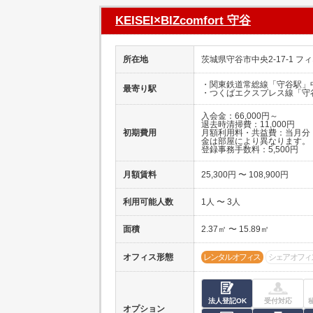
KEISEI×BIZcomfort 守谷
所在地
茨城県守谷市中央2-17-1 フ
・関東鉄道常総線「守谷駅」
最寄り駅
・つくばエクスプレス線「守
入会金：66,000円～
退去時清掃費：11,000円
初期費用
月額利用料・共益費：当月分
金は部屋により異なります。
登録事務手数料：5,500円
月額賃料
25,300円 〜 108,900円
利用可能人数
1人 〜 3人
面積
2.37㎡ 〜 15.89㎡
オフィス形態
レンタルオフィス
シェアオフィ
法人登記OK
受付対応
オプション