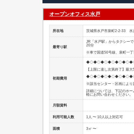
オープンオフィス水戸
所在地
茨城県水戸市泉町2-2-33 水
JR「水戸駅」からタクシーで
20分
最寄り駅
※車で国道50号線、泉町一
◆◇◆◇◆◇◆◇◆◇◆◇◆
【上限に達し次第終了】最大5
◆◇◆◇◆◇◆◇◆◇◆◇◆
初期費用
※該当センター・区画により
詳細については、下記のホー
軽にお問い合わせください。
月額賃料
利用可能人数
1人 〜 10人以上対応可
面積
3㎡ 〜