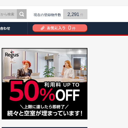
2,291
現在の登録物件数
件
0
件