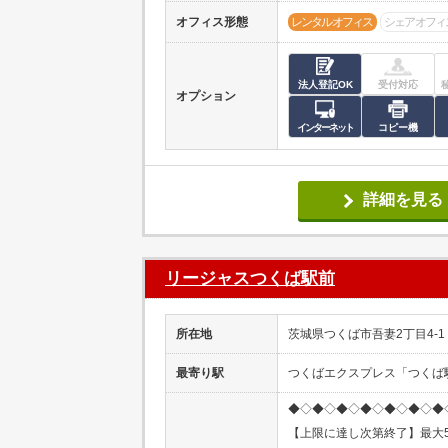
オフィス形態
レンタルオフィス
シェアオフィ
法人登記OK
受付対応
オプション
インターネット
コピー機
詳細を見る
リージャスつくば駅前
所在地
茨城県つくば市吾妻2丁目4-1 d
最寄り駅
つくばエクスプレス「つくば
◆◇◆◇◆◇◆◇◆◇◆◇◆
【上限に達し次第終了】最大5