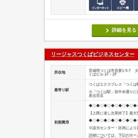
インターネット
コピー機
詳細を見る
リージャスつくばビジネスセンター
茨城県つくば市吾妻1-5-7
所在地
くばビル 1F・2F
つくばエクスプレス「つくば
最寄り駅
※「つくば駅」前中央通りに
差点至近
◆◇◆◇◆◇◆◇◆◇◆◇◆
【上限に達し次第終了】最大5
◆◇◆◇◆◇◆◇◆◇◆◇◆
初期費用
※該当センター・区画により
詳細については、下記のホー