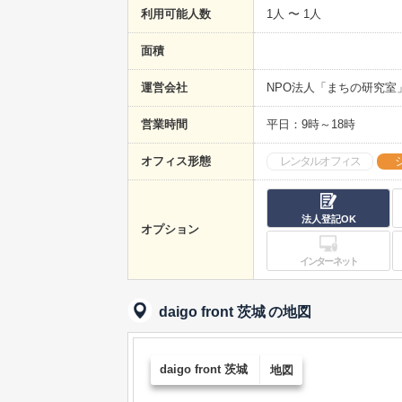
利用可能人数
1人 〜 1人
面積
運営会社
NPO法人「まちの研究室
営業時間
平日：9時～18時
オフィス形態
レンタルオフィス
法人登記OK
オプション
インターネット
daigo front 茨城
の地図
daigo front 茨城
地図