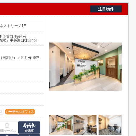
注目物件
ィネストリーノ1F
中央東口徒歩4分
谷駅」中央東口徒歩4分
（日割り）＋翌月分 ※料
ス
バーチャルオフィス
秘書サービス
会議室