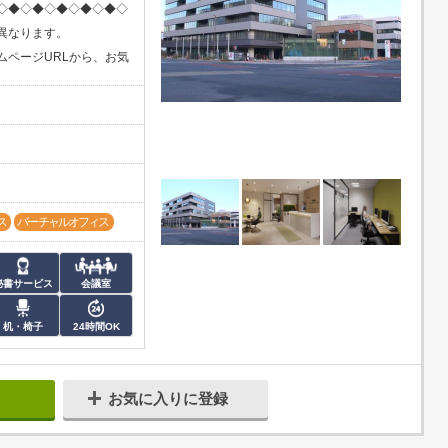
◇◆◇◆◇◆◇◆◇◆◇
異なります。
ムページURLから、お気
ス
バーチャルオフィス
秘書サービス
会議室
机・椅子
24時間OK
お気に入りに登録