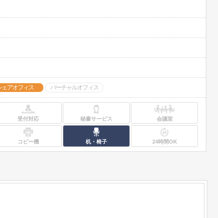
」
シェアオフィス
バーチャルオフィス
受付対応
秘書サービス
会議室
コピー機
机・椅子
24時間OK