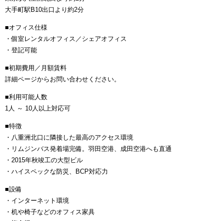
大手町駅B10出口より約2分
■オフィス仕様
・個室レンタルオフィス／シェアオフィス
・登記可能
■初期費用／月額賃料
詳細ページからお問い合わせください。
■利用可能人数
1人 ～ 10人以上対応可
■特徴
・八重洲北口に隣接した最高のアクセス環境
・リムジンバス発着場完備。羽田空港、成田空港へも直通
・2015年秋竣工の大型ビル
・ハイスペックな防災、BCP対応力
■設備
・インターネット環境
・机や椅子などのオフィス家具