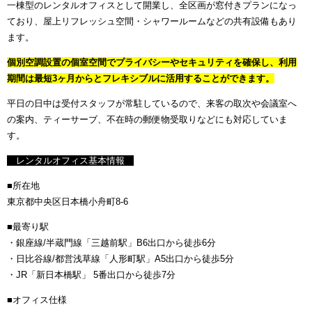
一棟型のレンタルオフィスとして開業し、全区画が窓付きプランになっ
ており、屋上リフレッシュ空間・シャワールームなどの共有設備もあり
ます。
個別空調設置の個室空間でプライバシーやセキュリティを確保し、利用
期間は最短3ヶ月からとフレキシブルに活用することができます。
平日の日中は受付スタッフが常駐しているので、来客の取次や会議室へ
の案内、ティーサーブ、不在時の郵便物受取りなどにも対応していま
す。
レンタルオフィス基本情報
■所在地
東京都中央区日本橋小舟町8-6
■最寄り駅
・銀座線/半蔵門線「三越前駅」B6出口から徒歩6分
・日比谷線/都営浅草線「人形町駅」A5出口から徒歩5分
・JR「新日本橋駅」 5番出口から徒歩7分
■オフィス仕様