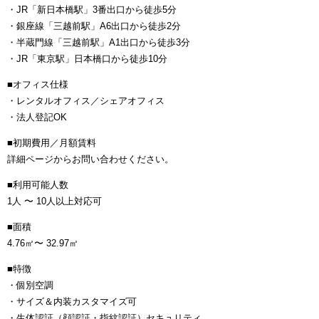
・JR「新日本橋駅」3番出口から徒歩5分
・銀座線「三越前駅」A6出口から徒歩2分
・半蔵門線「三越前駅」A1出口から徒歩3分
・JR「東京駅」日本橋口から徒歩10分
■オフィス仕様
・レンタルオフィス／シェアオフィス
・法人登記OK
■初期費用／月額賃料
詳細ページからお問い合わせください。
■利用可能人数
1人 〜 10人以上対応可
■面積
4.76㎡〜 32.97㎡
■特徴
・個別空調
・サイズ＆内装カスタマイズ可
・生体認証（顔認証・指紋認証）セキュリティ