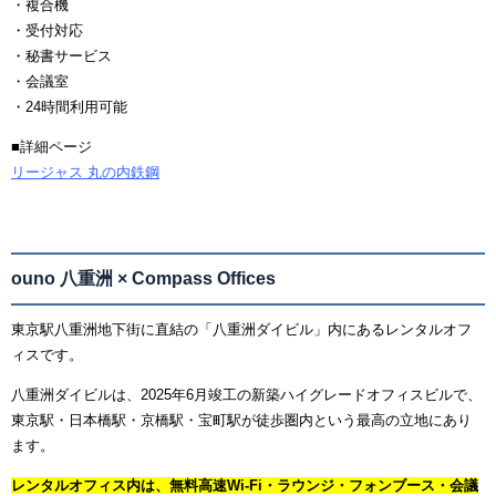
・複合機
・受付対応
・秘書サービス
・会議室
・24時間利用可能
■詳細ページ
リージャス 丸の内鉄鋼
ouno 八重洲 × Compass Offices
東京駅八重洲地下街に直結の「八重洲ダイビル」内にあるレンタルオフ
ィスです。
八重洲ダイビルは、2025年6月竣工の新築ハイグレードオフィスビルで、
東京駅・日本橋駅・京橋駅・宝町駅が徒歩圏内という最高の立地にあり
ます。
レンタルオフィス内は、無料高速Wi-Fi・ラウンジ・フォンブース・会議