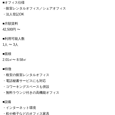
■オフィス仕様
・個室レンタルオフィス／シェアオフィス
・法人登記OK
■月額賃料
42,500円 〜
■利用可能人数
1人 〜 3人
■面積
2.01㎡〜 8.58㎡
■特徴
・格安の個室レンタルオフィス
・電話秘書サービスにも対応
・コワーキングスペースも併設
・無料ラウンジ付きの高機能オフィス
■設備
・インターネット環境
・机や椅子などのオフィス家具