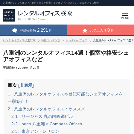
八重洲のレンタルオフィス14選！個室や格安シェアオフィスなど｜レンタルオフィス検索
MENU
2,291
0
登録物件数
件
お気に入り
件
レンタルオフィス検索TOP
特集コンテンツ
レンタルオフィス
八重洲のレンタルオフィス14選
八重洲のレンタルオフィス14選！個室や格安シェ
アオフィスなど
更新日時：2026年7月22日
目次
[非表示]
1.
八重洲のレンタルオフィスや登記可能なシェアオフィスを
一挙紹介！
2.
八重洲のレンタルオフィス：オススメ
2-1.
リージャス 丸の内鉄鋼ビル
2-2.
ouno 八重洲 × Compass Offices
2-3.
東京アントレサロン