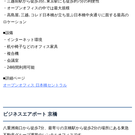
・三越前駅から徒歩3分､東京駅にも徒歩約7分の利便性
・オープンオフィスの中では最大規模
・高島屋､三越､コレド日本橋が立ち並ぶ日本橋中央通りに面する最高の
ロケーション
■設備
・インターネット環境
・机や椅子などのオフィス家具
・複合機
・会議室
・24時間利用可能
■詳細ページ
オープンオフィス 日本橋セントラル
ビジネスエアポート 京橋
八重洲南口から徒歩7分、最寄りの京橋駅から徒歩2分の場所にある東急
不動産グループ運営のレンタルオフィスです。