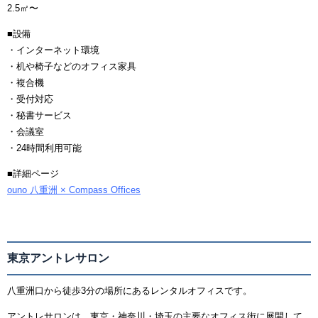
2.5㎡〜
■設備
・インターネット環境
・机や椅子などのオフィス家具
・複合機
・受付対応
・秘書サービス
・会議室
・24時間利用可能
■詳細ページ
ouno 八重洲 × Compass Offices
東京アントレサロン
八重洲口から徒歩3分の場所にあるレンタルオフィスです。
アントレサロンは、東京・神奈川・埼玉の主要なオフィス街に展開して