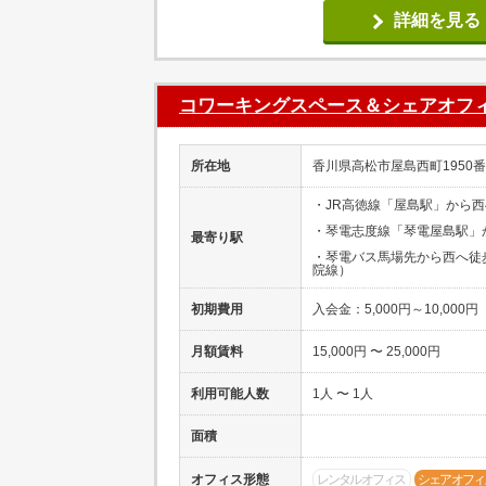
詳細を見る
コワーキングスペース＆シェアオフィス『
所在地
香川県高松市屋島西町1950
・JR高徳線「屋島駅」から西
・琴電志度線「琴電屋島駅」
最寄り駅
・琴電バス馬場先から西へ徒
院線）
初期費用
入会金：5,000円～10,000円
月額賃料
15,000円 〜 25,000円
利用可能人数
1人 〜 1人
面積
オフィス形態
レンタルオフィス
シェアオフィ