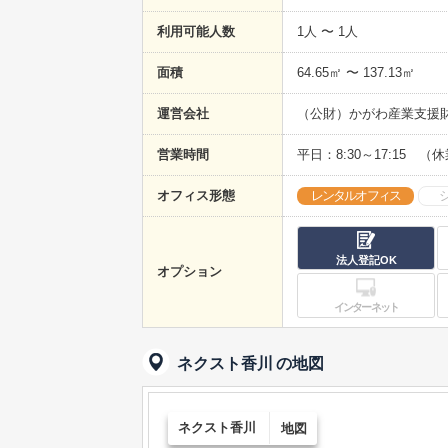
利用可能人数
1人 〜 1人
面積
64.65㎡ 〜 137.13㎡
運営会社
（公財）かがわ産業支援
営業時間
平日：8:30～17:15
オフィス形態
レンタルオフィス
法人登記OK
オプション
インターネット
ネクスト香川
の地図
ネクスト香川
地図