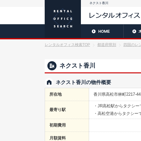
ネクスト香川
レンタルオフィス検索TOP
都道府県別
四国のレ
ネクスト香川
ネクスト香川の物件概要
所在地
香川県高松市林町2217-
・JR高松駅からタクシー
最寄り駅
・高松空港からタクシーで
初期費用
月額賃料