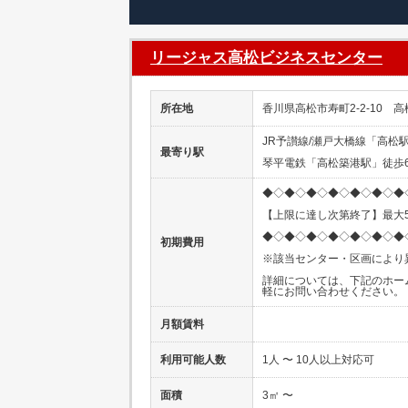
リージャス高松ビジネスセンター
所在地
香川県高松市寿町2-2-10 
JR予讃線/瀬戸大橋線「高松
最寄り駅
琴平電鉄「高松築港駅」徒歩
◆◇◆◇◆◇◆◇◆◇◆◇◆
【上限に達し次第終了】最大5
◆◇◆◇◆◇◆◇◆◇◆◇◆
初期費用
※該当センター・区画により
詳細については、下記のホー
軽にお問い合わせください。
月額賃料
利用可能人数
1人 〜 10人以上対応可
面積
3㎡ 〜