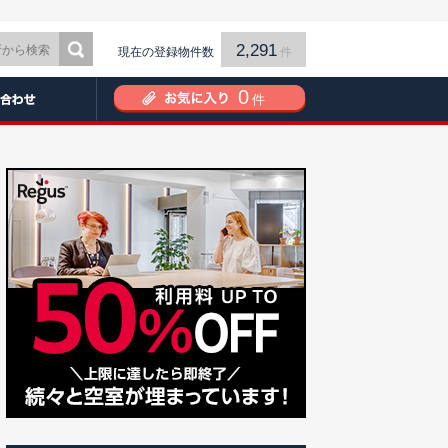
2,291
現在の登録物件数
件
0
件