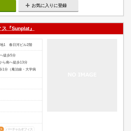
お気に入りに登録
Sunplat』
番地1 春日河ビル2階
へ徒歩5分
から南へ徒歩13分
歩1分（庵治線・大学病
ス
バーチャルオフィス