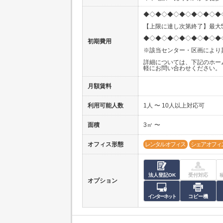
◆◇◆◇◆◇◆◇◆◇◆◇◆
【上限に達し次第終了】最大5
◆◇◆◇◆◇◆◇◆◇◆◇◆
初期費用
※該当センター・区画により
詳細については、下記のホー
軽にお問い合わせください。
月額賃料
利用可能人数
1人 〜 10人以上対応可
面積
3㎡ 〜
オフィス形態
レンタルオフィス
シェアオフィ
法人登記OK
受付対応
オプション
インターネット
コピー機