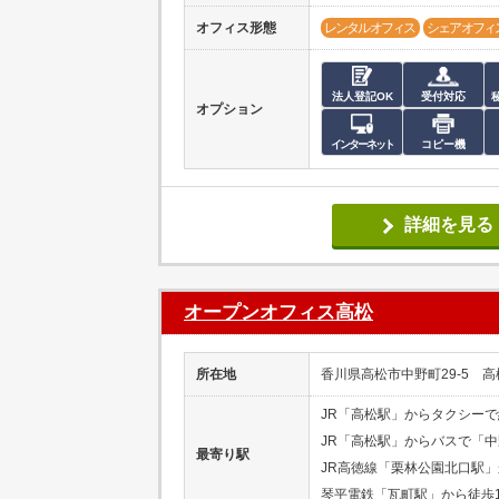
オフィス形態
レンタルオフィス
シェアオフィ
法人登記OK
受付対応
オプション
インターネット
コピー機
詳細を見る
オープンオフィス高松
所在地
香川県高松市中野町29-5 高松
JR「高松駅」からタクシーで
JR「高松駅」からバスで「中
最寄り駅
JR高徳線「栗林公園北口駅」
琴平電鉄「瓦町駅」から徒歩1