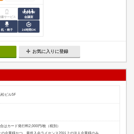
秘書サービス
会議室
机・椅子
24時間OK
お気に入りに登録
高松ビル5F
場合はカード発行料2,000円/枚（税別）
上の企業様かつ、最低入会ライセンス20以上の法人企業様のみ