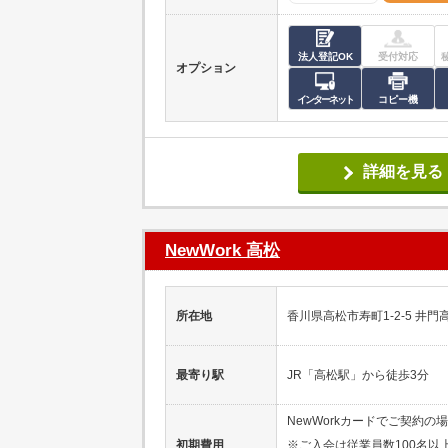
法人登記OK
受付対応
オプション
インターネット
コピー機
詳細を見る
NewWork 高松
所在地
香川県高松市寿町1-2-5 井門
最寄り駅
JR「高松駅」から徒歩3分
NewWorkカードでご契約の
初期費用
※ご入会は従業員数100名以