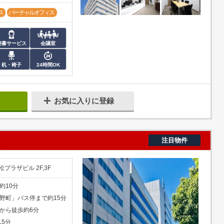
ス
バーチャルオフィス
秘書サービス
会議室
机・椅子
24時間OK
お気に入りに登録
注目物件
プラザビル 2F,3F
約10分
野町」バス停まで約15分
から徒歩約6分
5分