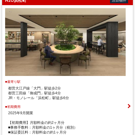
H1O浜松町
注目物件
■最寄り駅
都営大江戸線「大門」駅徒歩2分
都営三田線「御成門」駅徒歩4分
JR・モノレール「浜松町」駅徒歩6分
■初期費用
2025年9月開業
【初期費用】月額料金の約2ヶ月分
■事務手数料：月額料金の1ヶ月分（税別）
■保証委託料：月額料金の約1ヶ月分