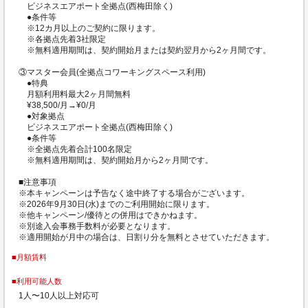
ビジネスエアポート全拠点(西梅田除く)
●条件等
※12カ月以上のご契約に限ります。
※各拠点先着3社限定
※無料適用期間は、契約開始月または契約翌月から2ヶ月間です。
③マスター会員(全拠点コワーキングスペース利用)
●特典
月額利用料最大2ヶ月間無料
¥38,500/月→¥0/月
●対象拠点
ビジネスエアポート全拠点(西梅田除く)
●条件等
※全拠点先着合計100名限定
※無料適用期間は、契約開始月から2ヶ月間です。
■注意事項
※本キャンペーンは予告なく途中終了する場合がございます。
※2026年9月30日(水)までのご利用開始に限ります。
※他キャンペーン/優待との併用はできかねます。
※別途入会事務手数料が必要となります。
※適用開始が月中の場合は、日割り分を無料とさせていただきます。
■月額賃料
■利用可能人数
1人〜10人以上対応可