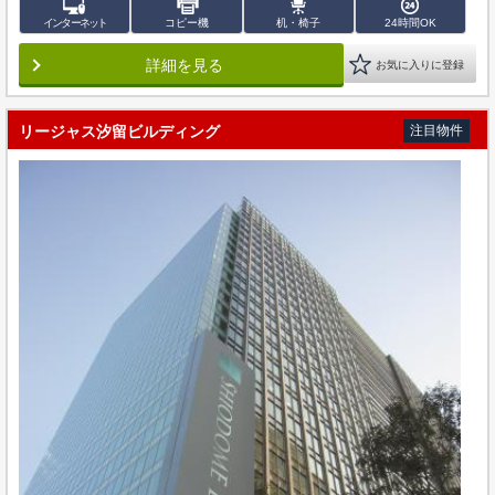
インターネット
コピー機
机・椅子
24時間OK
詳細を見る
お気に入りに登録
リージャス汐留ビルディング
注目物件