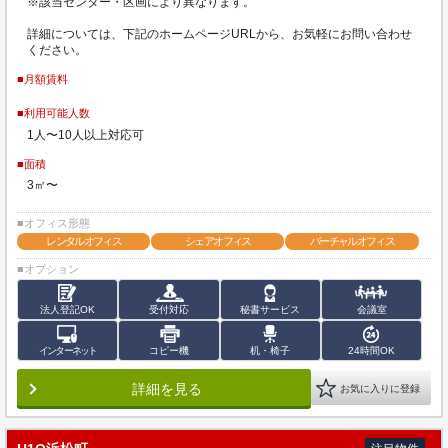
※該当センター・区画により異なります。
詳細については、下記のホームページURLから、お気軽にお問い合わせ
ください。
■月額賃料
■利用可能人数
1人〜10人以上対応可
■面積
3㎡〜
■オフィス形態
レンタルオフィス
シェアオフィス
バーチャルオフィス
■オプション
法人登記OK
受付対応
秘書サービス
会議室
インターネット
コピー機
机・椅子
24時間OK
詳細を見る
お気に入りに登録