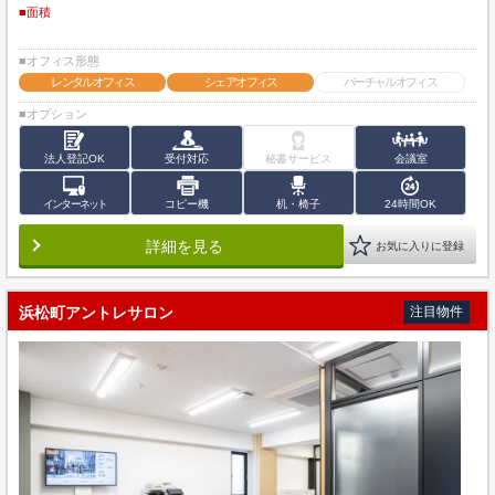
■面積
■オフィス形態
レンタルオフィス
シェアオフィス
バーチャルオフィス
■オプション
法人登記OK
受付対応
秘書サービス
会議室
インターネット
コピー機
机・椅子
24時間OK
詳細を見る
お気に入りに登録
浜松町アントレサロン
注目物件