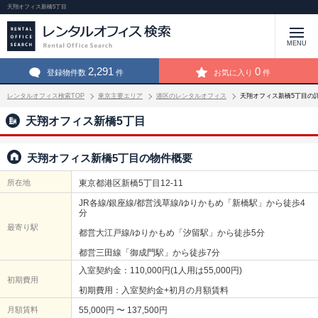
天翔オフィス新橋5丁目
MENU
2,291
0
登録物件数
件
お気に入り
件
レンタルオフィス検索TOP
東京主要エリア
港区のレンタルオフィス
天翔オフィス新橋5丁目の
天翔オフィス新橋5丁目
天翔オフィス新橋5丁目の物件概要
所在地
東京都港区新橋5丁目12-11
JR各線/銀座線/都営浅草線/ゆりかもめ「新橋駅」から徒歩4
分
最寄り駅
都営大江戸線/ゆりかもめ「汐留駅」から徒歩5分
都営三田線「御成門駅」から徒歩7分
入室契約金：110,000円(1人用は55,000円)
初期費用
初期費用：入室契約金+初月の月額賃料
月額賃料
55,000円 〜 137,500円