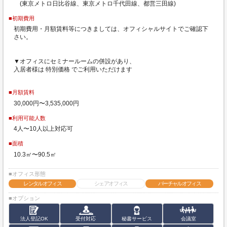
(東京メトロ日比谷線、東京メトロ千代田線、都営三田線)
■初期費用
初期費用・月額賃料等につきましては、オフィシャルサイトでご確認下
さい。
▼オフィスにセミナールームの併設があり、
入居者様は 特別価格 でご利用いただけます
■月額賃料
30,000円〜3,535,000円
■利用可能人数
4人〜10人以上対応可
■面積
10.3㎡〜90.5㎡
■オフィス形態
レンタルオフィス
シェアオフィス
バーチャルオフィス
■オプション
法人登記OK
受付対応
秘書サービス
会議室