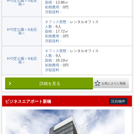
H¹O芝公園＜5名区
面積：
13.86㎡
画＞
初期費用：
0円
月額賃料：
オフィス形態：
レンタルオフィス
人数：
6人
H¹O芝公園＜6名区
面積：
17.72㎡
画＞
初期費用：
0円
月額賃料：
オフィス形態：
レンタルオフィス
人数：
9人
H¹O芝公園＜9名区
面積：
26.19㎡
画＞
初期費用：
0円
月額賃料：
詳細を見る
お気に入りに登録
ビジネスエアポート新橋
注目物件