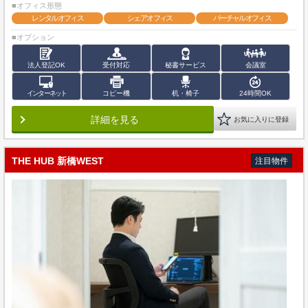
■オフィス形態
レンタルオフィス
シェアオフィス
バーチャルオフィス
■オプション
法人登記OK
受付対応
秘書サービス
会議室
インターネット
コピー機
机・椅子
24時間OK
詳細を見る
お気に入りに登録
THE HUB 新橋WEST
注目物件