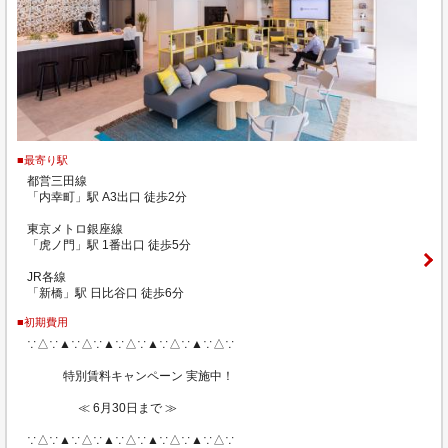
■最寄り駅
都営三田線
「内幸町」駅 A3出口 徒歩2分
東京メトロ銀座線
「虎ノ門」駅 1番出口 徒歩5分
JR各線
「新橋」駅 日比谷口 徒歩6分
■初期費用
∵△∵▲∵△∵▲∵△∵▲∵△∵▲∵△∵
特別賃料キャンペーン 実施中！
≪ 6月30日まで ≫
∵△∵▲∵△∵▲∵△∵▲∵△∵▲∵△∵