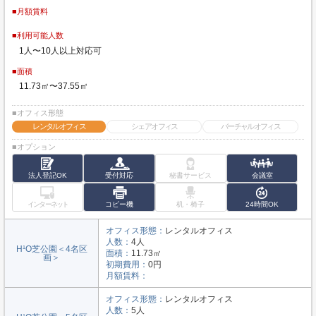
■月額賃料
■利用可能人数
1人〜10人以上対応可
■面積
11.73㎡〜37.55㎡
■オフィス形態
レンタルオフィス
シェアオフィス
バーチャルオフィス
■オプション
法人登記OK
受付対応
秘書サービス
会議室
インターネット
コピー機
机・椅子
24時間OK
オフィス形態：
レンタルオフィス
人数：
4人
H¹O芝公園＜4名区
面積：
11.73㎡
画＞
初期費用：
0円
月額賃料：
オフィス形態：
レンタルオフィス
人数：
5人