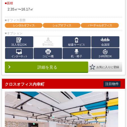
■面積
2.35㎡〜16.17㎡
■オフィス形態
レンタルオフィス
シェアオフィス
バーチャルオフィス
■オプション
法人登記OK
受付対応
秘書サービス
会議室
インターネット
コピー機
机・椅子
24時間OK
詳細を見る
お気に入りに登録
クロスオフィス内幸町
注目物件