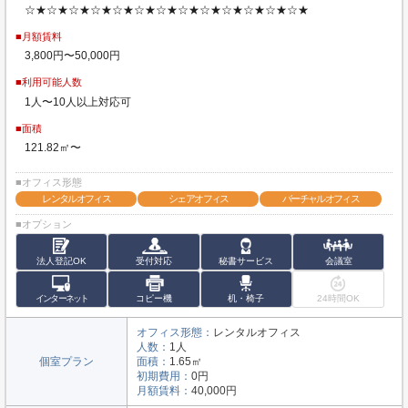
☆★☆★☆★☆★☆★☆★☆★☆★☆★☆★☆★☆★☆★
■月額賃料
3,800円〜50,000円
■利用可能人数
1人〜10人以上対応可
■面積
121.82㎡〜
■オフィス形態
レンタルオフィス
シェアオフィス
バーチャルオフィス
■オプション
法人登記OK
受付対応
秘書サービス
会議室
インターネット
コピー機
机・椅子
24時間OK
オフィス形態：
レンタルオフィス
人数：
1人
個室プラン
面積：
1.65㎡
初期費用：
0円
月額賃料：
40,000円