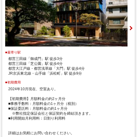
■最寄り駅
都営三田線「御成門」駅 徒歩3分
都営三田線「芝公園」駅 徒歩4分
都営大江戸線・都営浅草線「大門」駅 徒歩4分
JR京浜東北線・山手線「浜松町」駅 徒歩9分
■初期費用
2024年10月現在、空室あり。
【初期費用】月額料金の約2ヶ月分
■事務手数料：月額料金の1ヶ月分（税別）
■保証委託料：月額料金の約1ヶ月分
※弊社指定保証会社と保証契約を締結頂きます。
■利用開始月利用料：日割り利用料
詳細はお気軽にお問い合わせください。