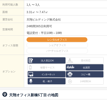
利用可能人数
1人 〜 3人
面積
3.31㎡ 〜 7.47㎡
運営会社
天翔ビルディング株式会社
24時間365日利用可
営業時間
電話受付：平日10時～18時
レンタルオフィス
シェアオフィス
オフィス形態
バーチャルオフィス
法人登記OK
受付対応
秘書サービス
会議室
オプション
インターネット
コピー機
机・椅子
24時間OK
天翔オフィス新橋5丁目
の地図