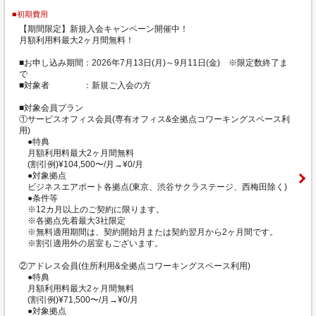
■初期費用
【期間限定】新規入会キャンペーン開催中！
月額利用料最大2ヶ月間無料！
■お申し込み期間：2026年7月13日(月)～9月11日(金) ※限定数終了ま
で
■対象者 ：新規ご入会の方
■対象会員プラン
①サービスオフィス会員(専有オフィス&全拠点コワーキングスペース利
用)
●特典
月額利用料最大2ヶ月間無料
(割引例)¥104,500〜/月→¥0/月
●対象拠点
ビジネスエアポート各拠点(東京、渋谷サクラステージ、西梅田除く)
●条件等
※12カ月以上のご契約に限ります。
※各拠点先着最大3社限定
※無料適用期間は、契約開始月または契約翌月から2ヶ月間です。
※割引適用外の居室もございます。
②アドレス会員(住所利用&全拠点コワーキングスペース利用)
●特典
月額利用料最大2ヶ月間無料
(割引例)¥71,500〜/月→¥0/月
●対象拠点