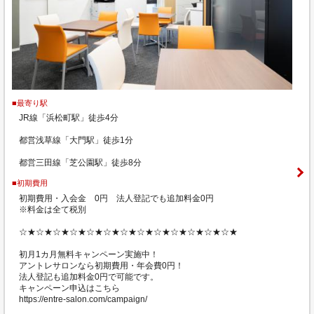
■最寄り駅
JR線「浜松町駅」徒歩4分
都営浅草線「大門駅」徒歩1分
都営三田線「芝公園駅」徒歩8分
■初期費用
初期費用・入会金 0円 法人登記でも追加料金0円
※料金は全て税別
☆★☆★☆★☆★☆★☆★☆★☆★☆★☆★☆★☆★☆★
初月1カ月無料キャンペーン実施中！
アントレサロンなら初期費用・年会費0円！
法人登記も追加料金0円で可能です。
キャンペーン申込はこちら
https://entre-salon.com/campaign/