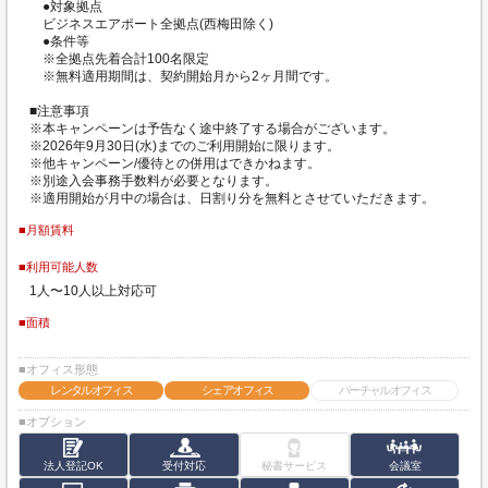
●対象拠点
ビジネスエアポート全拠点(西梅田除く)
●条件等
※全拠点先着合計100名限定
※無料適用期間は、契約開始月から2ヶ月間です。
■注意事項
※本キャンペーンは予告なく途中終了する場合がございます。
※2026年9月30日(水)までのご利用開始に限ります。
※他キャンペーン/優待との併用はできかねます。
※別途入会事務手数料が必要となります。
※適用開始が月中の場合は、日割り分を無料とさせていただきます。
■月額賃料
■利用可能人数
1人〜10人以上対応可
■面積
■オフィス形態
レンタルオフィス
シェアオフィス
バーチャルオフィス
■オプション
法人登記OK
受付対応
秘書サービス
会議室