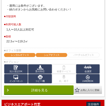
・適用には条件がございます。
・緑のボタンからお気軽にお問い合わせください！
■月額賃料
■利用可能人数
1人〜10人以上対応可
■面積
22.3㎡〜119.2㎡
■オフィス形態
レンタルオフィス
シェアオフィス
バーチャルオフィス
■オプション
法人登記OK
受付対応
秘書サービス
会議室
インターネット
コピー機
机・椅子
24時間OK
詳細を見る
お気に入りに登録
ビジネスエアポート竹芝
注目物件