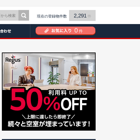
2,291
現在の登録物件数
件
0
件