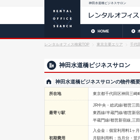
神田水道橋ビジネスサロン
レンタルオフィス検索TOP
東京主要エリア
千代
神田水道橋ビジネスサロン
神田水道橋ビジネスサロンの物件概
所在地
東京都千代田区神田三崎町3
JR中央・総武線/都営三
最寄り駅
東西線/半蔵門線/都営新
半蔵門線/都営新宿線,三
入会金：個室利用料1ヶ月
初期費用
月額利用料：当月分・翌