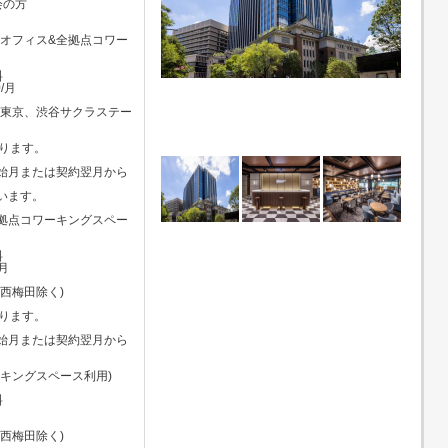
の方
有オフィス&全拠点コワー
料
/月
東京、渋谷サクラステー
ります。
始月または契約翌月から
います。
全拠点コワーキングスペー
料
/月
西梅田除く)
ります。
始月または契約翌月から
キングスペース利用)
料
西梅田除く)