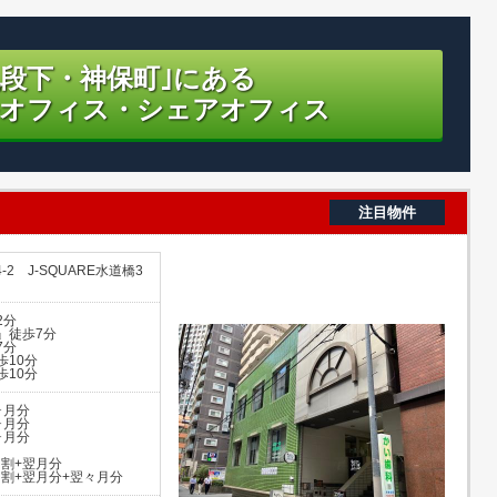
九段下・神保町｣にある
オフィス・シェアオフィス
注目物件
2 J-SQUARE水道橋3
2分
』徒歩7分
7分
10分
10分
ヶ月分
ヶ月分
ヶ月分
日割+翌月分
日割+翌月分+翌々月分