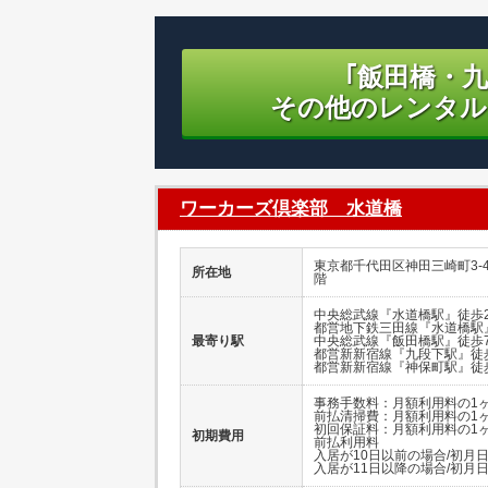
｢飯田橋・
その他のレンタル
ワーカーズ倶楽部 水道橋
東京都千代田区神田三崎町3-4-
所在地
階
中央総武線『水道橋駅』徒歩
都営地下鉄三田線『水道橋駅
最寄り駅
中央総武線『飯田橋駅』徒歩
都営新新宿線『九段下駅』徒歩
都営新新宿線『神保町駅』徒歩
事務手数料：月額利用料の1
前払清掃費：月額利用料の1
初回保証料：月額利用料の1
初期費用
前払利用料
入居が10日以前の場合/初月
入居が11日以降の場合/初月