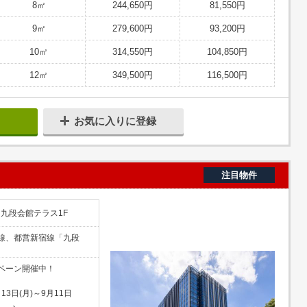
8㎡
244,650円
81,550円
9㎡
279,600円
93,200円
10㎡
314,550円
104,850円
12㎡
349,500円
116,500円
お気に入りに登録
注目物件
 九段会館テラス1F
線、都営新宿線「九段
ペーン開催中！
！
13日(月)～9月11日