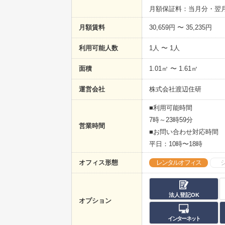
月額保証料：当月分・翌
月額賃料
30,659円 〜 35,235円
利用可能人数
1人 〜 1人
面積
1.01㎡ 〜 1.61㎡
運営会社
株式会社渡辺住研
■利用可能時間
7時～23時59分
営業時間
■お問い合わせ対応時間
平日：10時〜18時
オフィス形態
レンタルオフィス
法人登記OK
オプション
インターネット