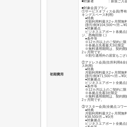
■対象者 ：新規ご入会
■対象会員プラン
①サービスオフィス会員(専
キングスペース利用)
●特典
月額利用料最大2ヶ月間無
(割引例)¥104,500〜/月→¥0
●対象拠点
ビジネスエアポート各拠点(
ジ、西梅田除く)
●条件等
※12カ月以上のご契約に限
※各拠点先着最大3社限定
※無料適用期間は、契約開
2ヶ月間です。
※割引適用外の居室もござ
②アドレス会員(住所利用&
ス利用)
●特典
月額利用料最大2ヶ月間無
初期費用
(割引例)¥71,500〜/月→¥0
●対象拠点
ビジネスエアポート全拠点(
●条件等
※12カ月以上のご契約に限
※各拠点先着3社限定
※無料適用期間は、契約開
2ヶ月間です。
③マスター会員(全拠点コワー
●特典
月額利用料最大2ヶ月間無
¥38,500/月→¥0/月
●対象拠点
ビジネスエアポート全拠点(
●条件等