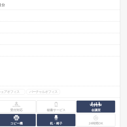
月分
シェアオフィス
バーチャルオフィス
受付対応
秘書サービス
会議室
コピー機
机・椅子
24時間OK