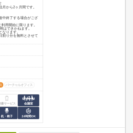
定
月から2ヶ月間です。
途中終了する場合がござ
でのご利用開始に限ります。
併用はできかねます。
となります。
日割り分を無料とさせて
ス
バーチャルオフィス
秘書サービス
会議室
机・椅子
24時間OK