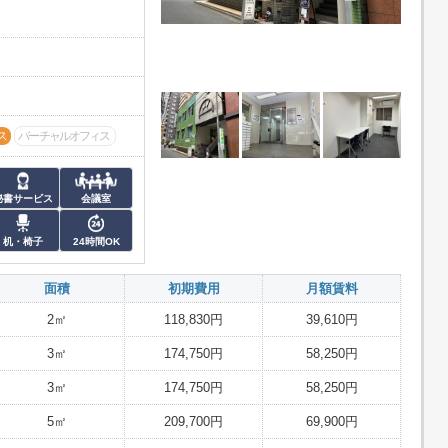
ス
バーチャルオフィス
秘書サービス
会議室
机・椅子
24時間OK
面積
初期費用
月額賃料
2㎡
118,830円
39,610円
3㎡
174,750円
58,250円
3㎡
174,750円
58,250円
5㎡
209,700円
69,900円