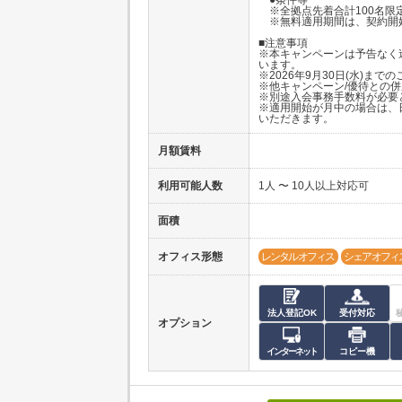
※全拠点先着合計100名限
※無料適用期間は、契約開始
■注意事項
※本キャンペーンは予告なく
います。
※2026年9月30日(水)ま
※他キャンペーン/優待との
※別途入会事務手数料が必要
※適用開始が月中の場合は、
いただきます。
月額賃料
利用可能人数
1人 〜 10人以上対応可
面積
オフィス形態
レンタルオフィス
シェアオフィ
法人登記OK
受付対応
オプション
インターネット
コピー機