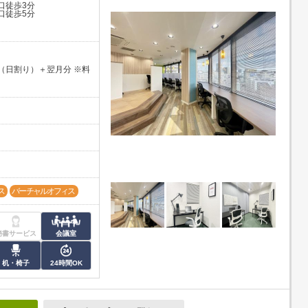
口徒歩3分
口徒歩5分
（日割り）＋翌月分 ※料
ス
バーチャルオフィス
秘書サービス
会議室
机・椅子
24時間OK