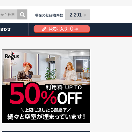
2,291
現在の登録物件数
件
0
件