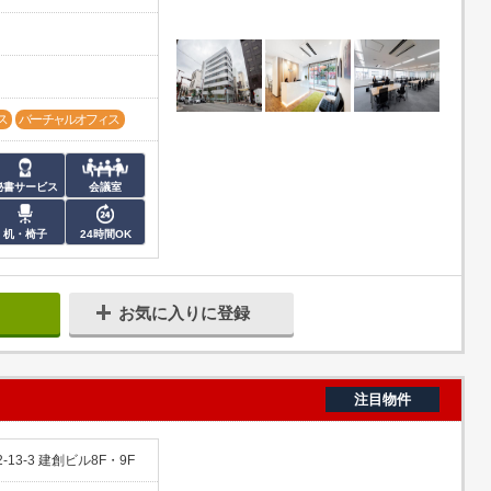
ス
バーチャルオフィス
秘書サービス
会議室
机・椅子
24時間OK
お気に入りに登録
注目物件
3-3 建創ビル8F・9F