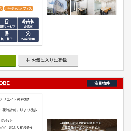
ス
バーチャルオフィス
秘書サービス
会議室
机・椅子
24時間OK
お気に入りに登録
KOBE
注目物件
クリエイト神戸3階
・花時計前」駅より徒歩
り徒歩8分
三宮」駅より徒歩8分