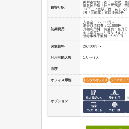
神戸市営地下鉄「三宮駅」西
阪急神戸線「神戸三宮駅」西
最寄り駅
JR「三ノ宮駅」西口徒歩5分
JR「元町駅」東口徒歩5分
入会金：66,000円～
退去時清掃費：11,000円
初期費用
月額利用料・共益費：当月分
金は部屋により異なります。
登録事務手数料：5,500円
月額賃料
26,400円 〜
利用可能人数
1人 〜 3人
面積
オフィス形態
レンタルオフィス
シェアオフィ
法人登記OK
受付対応
オプション
インターネット
コピー機