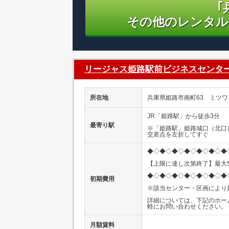
｢
その他のレンタル
リージャス姫路駅前ビジネスセンタ
所在地
兵庫県姫路市南町63 ミツワビ
JR「姫路駅」から徒歩3分
最寄り駅
※「姫路駅」姫路城口（北口
交差点を左折してすぐ
◆◇◆◇◆◇◆◇◆◇◆◇◆
【上限に達し次第終了】最大5
◆◇◆◇◆◇◆◇◆◇◆◇◆
初期費用
※該当センター・区画により
詳細については、下記のホー
軽にお問い合わせください。
月額賃料