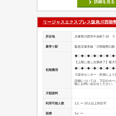
詳細を見る
リージャスエクスプレス阪急川西能
所在地
兵庫県川西市中央町7-18 ラ
最寄り駅
阪急宝塚本線「川西能勢口駅
◆◇◆◇◆◇◆◇◆◇◆◇◆
【上限に達し次第終了】最大5
◆◇◆◇◆◇◆◇◆◇◆◇◆
初期費用
※該当センター・区画により
詳細については、下記のホー
軽にお問い合わせください。
月額賃料
利用可能人数
1人 〜 10人以上対応可
面積
3㎡ 〜