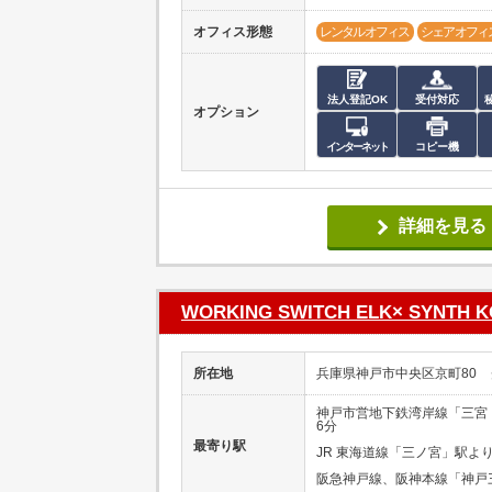
オフィス形態
レンタルオフィス
シェアオフィ
法人登記OK
受付対応
オプション
インターネット
コピー機
詳細を見る
WORKING SWITCH ELK× SYNTH 
所在地
兵庫県神戸市中央区京町80 
神戸市営地下鉄湾岸線「三宮
6分
最寄り駅
JR 東海道線「三ノ宮」駅よ
阪急神戸線、阪神本線「神戸