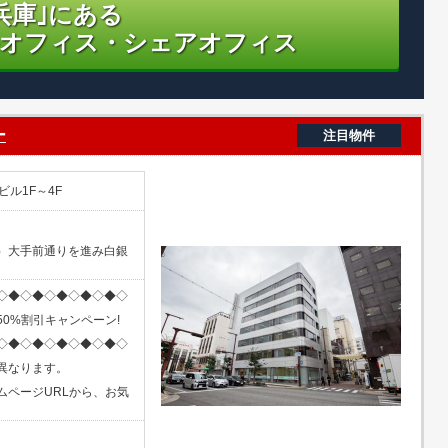
兵庫｣にある
オフィス・シェアオフィス
ー
注目物件
ル1F～4F
）大手前通りを進み白銀
◇◆◇◆◇◆◇◆◇◆◇
0%割引キャンペーン!
◇◆◇◆◇◆◇◆◇◆◇
異なります。
ムページURLから、お気