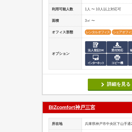
利用可能人数
1人 〜 10人以上対応可
面積
3㎡ 〜
オフィス形態
レンタルオフィス
シェアオフィ
法人登記OK
受付対応
オプション
インターネット
コピー機
詳細を見る
BIZcomfort神戸三宮
所在地
兵庫県神戸市中央区下山手通2-1