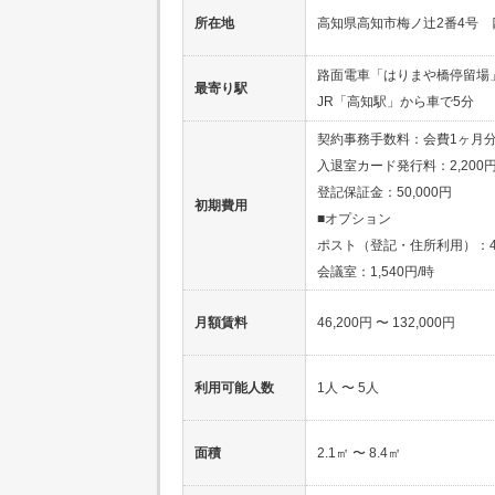
所在地
高知県高知市梅ノ辻2番4号 
路面電車「はりまや橋停留場
最寄り駅
JR「高知駅」から車で5分
契約事務手数料：会費1ヶ月
入退室カード発行料：2,200円
登記保証金：50,000円
初期費用
■オプション
ポスト（登記・住所利用）：4,
会議室：1,540円/時
月額賃料
46,200円 〜 132,000円
利用可能人数
1人 〜 5人
面積
2.1㎡ 〜 8.4㎡