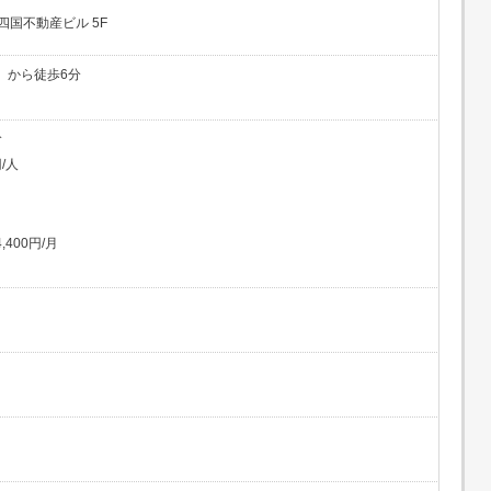
四国不動産ビル 5F
」から徒歩6分
分
/人
400円/月