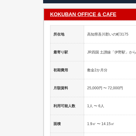
KOKUBAN OFFICE & CAFE
所在地
高知県吾川郡いの町3175
最寄り駅
JR四国 土讃線「伊野駅」から
初期費用
敷金2か月分
月額賃料
25,000円 〜 72,000円
利用可能人数
1人 〜 6人
面積
1.9㎡ 〜 14.15㎡