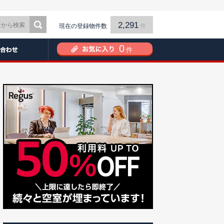
2,291
現在の登録物件数
件
0
件