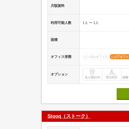
月額賃料
利用可能人数
1人 〜 1人
面積
オフィス形態
レンタルオフィス
シェアオフィ
オプション
法人登記OK
受付対応
秘書
Stooq（ストーク）