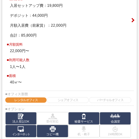
入居セットアップ費：19,800円
デポジット：44,000円
月額入居費（前家賃）：22,000円
合計：85,800円
■月額賃料
22,000円〜
■利用可能人数
1人〜1人
■面積
40㎡〜
■オフィス形態
レンタルオフィス
シェアオフィス
バーチャルオフィス
■オプション
法人登記OK
受付対応
秘書サービス
会議室
インターネット
コピー機
机・椅子
24時間OK