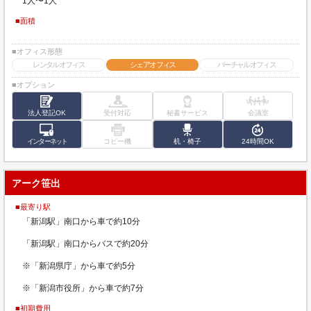
1人〜1人
■面積
■オフィス形態
レンタルオフィス
シェアオフィス
バーチャルオフィス
■オプション
法人登記OK
受付対応
秘書サービス
会議室
インターネット
コピー機
机・椅子
24時間OK
アーク笹出
■最寄り駅
「新潟駅」南口から車で約10分
「新潟駅」南口からバスで約20分
※「新潟県庁」から車で約5分
※「新潟市役所」から車で約7分
■初期費用