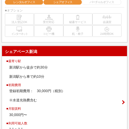
レンタルオフィス
シェアオフィス
バーチャルオフィス
■オプション
法人登記OK
受付対応
秘書サービス
会議室
インターネット
コピー機
机・椅子
24時間OK
シェアベース新潟
■最寄り駅
新潟駅から徒歩で約30分
新潟駅から車で約10分
■初期費用
登録初期費用： 30,000円（税別）
※水道光熱費含む
■月額賃料
30,000円〜
■利用可能人数