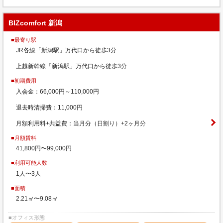
BIZcomfort 新潟
■最寄り駅
JR各線「新潟駅」万代口から徒歩3分
上越新幹線「新潟駅」万代口から徒歩3分
■初期費用
入会金：66,000円～110,000円
退去時清掃費：11,000円
月額利用料+共益費：当月分（日割り）+2ヶ月分
■月額賃料
41,800円〜99,000円
■利用可能人数
1人〜3人
■面積
2.21㎡〜9.08㎡
■オフィス形態