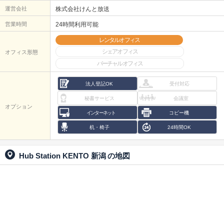
運営会社
株式会社けんと放送
営業時間
24時間利用可能
レンタルオフィス
シェアオフィス
オフィス形態
バーチャルオフィス
法人登記OK
受付対応
秘書サービス
会議室
オプション
インターネット
コピー機
机・椅子
24時間OK
Hub Station KENTO 新潟
の地図