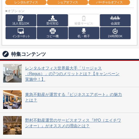
レンタルオフィス
シェアオフィス
バーチャルオフィス
■オプション
法人登記OK
受付対応
秘書サービス
会議室
インターネット
コピー機
机・椅子
24時間OK
特集コンテンツ
レンタルオフィス世界最大手「リージャス
（Regus）」の7つのメリットとは？【キャンペーン
実施中！】
東急不動産が運営する『ビジネスエアポート』の魅力
とは？
野村不動産運営のサービスオフィス『H¹O（エイチワ
ンオー）』がオススメの理由とは？