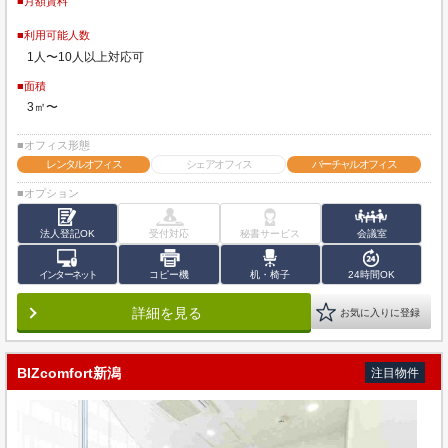
■月額賃料
■利用可能人数
1人〜10人以上対応可
■面積
3㎡〜
■オフィス形態
レンタルオフィス
シェアオフィス
バーチャルオフィス
■オプション
法人登記OK
受付対応
秘書サービス
会議室
インターネット
コピー機
机・椅子
24時間OK
詳細を見る
お気に入りに登録
BIZcomfort新潟
注目物件