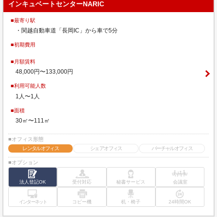
インキュベートセンターNARIC
■最寄り駅
・関越自動車道「長岡IC」から車で5分
■初期費用
■月額賃料
48,000円〜133,000円
■利用可能人数
1人〜1人
■面積
30㎡〜111㎡
■オフィス形態
レンタルオフィス
シェアオフィス
バーチャルオフィス
■オプション
法人登記OK
受付対応
秘書サービス
会議室
インターネット
コピー機
机・椅子
24時間OK