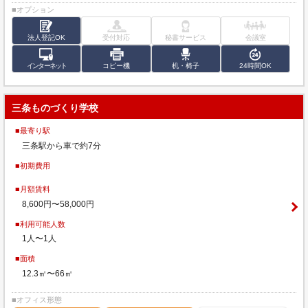
■オプション
法人登記OK
受付対応
秘書サービス
会議室
インターネット
コピー機
机・椅子
24時間OK
三条ものづくり学校
■最寄り駅
三条駅から車で約7分
■初期費用
■月額賃料
8,600円〜58,000円
■利用可能人数
1人〜1人
■面積
12.3㎡〜66㎡
■オフィス形態