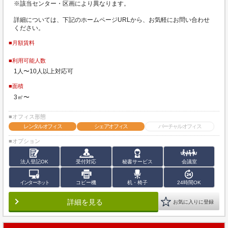
※該当センター・区画により異なります。
詳細については、下記のホームページURLから、お気軽にお問い合わせ
ください。
■月額賃料
■利用可能人数
1人〜10人以上対応可
■面積
3㎡〜
■オフィス形態
レンタルオフィス
シェアオフィス
バーチャルオフィス
■オプション
法人登記OK
受付対応
秘書サービス
会議室
インターネット
コピー機
机・椅子
24時間OK
詳細を見る
お気に入りに登録