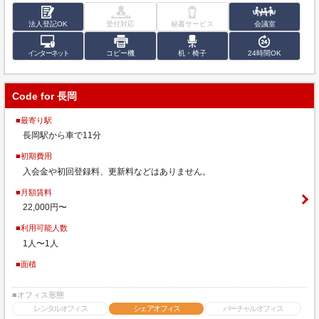
法人登記OK
受付対応
秘書サービス
会議室
インターネット
コピー機
机・椅子
24時間OK
Code for 長岡
■最寄り駅
長岡駅から車で11分
■初期費用
入会金や初回登録料、更新料などはありません。
■月額賃料
22,000円〜
■利用可能人数
1人〜1人
■面積
■オフィス形態
レンタルオフィス
シェアオフィス
バーチャルオフィス