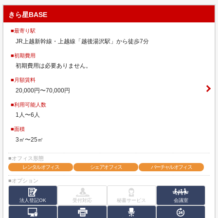
きら星BASE
■最寄り駅
JR上越新幹線・上越線「越後湯沢駅」から徒歩7分
■初期費用
初期費用は必要ありません。
■月額賃料
20,000円〜70,000円
■利用可能人数
1人〜6人
■面積
3㎡〜25㎡
■オフィス形態
レンタルオフィス
シェアオフィス
バーチャルオフィス
■オプション
法人登記OK
受付対応
秘書サービス
会議室