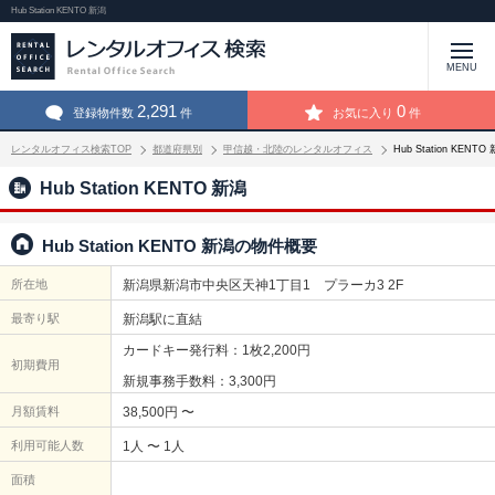
Hub Station KENTO 新潟
MENU
2,291
0
登録物件数
件
お気に入り
件
レンタルオフィス検索TOP
都道府県別
甲信越・北陸のレンタルオフィス
Hub Station KEN
Hub Station KENTO 新潟
Hub Station KENTO 新潟の物件概要
所在地
新潟県新潟市中央区天神1丁目1 プラーカ3 2F
最寄り駅
新潟駅に直結
カードキー発行料：1枚2,200円
初期費用
新規事務手数料：3,300円
月額賃料
38,500円 〜
利用可能人数
1人 〜 1人
面積