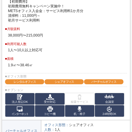
【初期費用】
初期費用無料キャンペーン実施中！
METSオフィス入会金：サービス利用料1か月分
清掃料：11,000円～
初月サービス利用料
■月額賃料
38,000円〜215,000円
■利用可能人数
1人〜10人以上対応可
■面積
1.9㎡〜38.46㎡
■オフィス形態
レンタルオフィス
シェアオフィス
バーチャルオフィス
■オプション
法人登記OK
受付対応
秘書サービス
会議室
インターネット
コピー機
机・椅子
24時間OK
オフィス形態：
シェアオフィス
人数：
1人
バーチャルオフィス