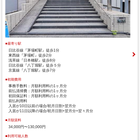
■最寄り駅
日比谷線『茅場町駅』徒歩1分
東西線『茅場町』徒歩2分
浅草線『日本橋駅』徒歩8分
日比谷線『八丁堀駅』徒歩５分
京葉線『八丁堀駅』徒歩7分
■初期費用
事務手数料：月額利用料の1ヶ月分
前払清掃費：月額利用料の1ヶ月分
初回保証料：月額利用料の1ヶ月分
前払利用料
入居が10日以前の場合/初月日割+翌月分
入居が11日以降の場合/初月日割+翌月分+翌々月分
■月額賃料
34,000円〜130,000円
■利用可能人数