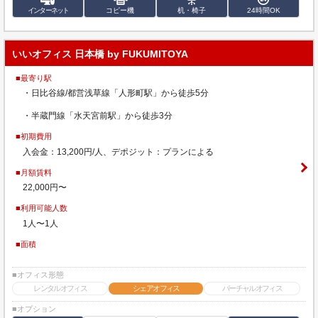
インターネット
コピー機
机・椅子
24時間OK
いいオフィス 日本橋 by FUKUMITOYA
■最寄り駅
・日比谷線/都営浅草線「人形町駅」から徒歩5分
・半蔵門線「水天宮前駅」から徒歩3分
■初期費用
入会金：13,200円/人、デポジット：プランによる
■月額賃料
22,000円〜
■利用可能人数
1人〜1人
■面積
■オフィス形態
レンタルオフィス
シェアオフィス
バーチャルオフィス
■オプション