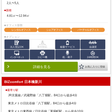
2人〜5人
■面積
4.81㎡〜12.94㎡
■オフィス形態
レンタルオフィス
シェアオフィス
バーチャルオフィス
■オプション
法人登記OK
受付対応
秘書サービス
会議室
インターネット
コピー機
机・椅子
24時間OK
詳細を見る
お気に入りに登録
BIZcomfort 日本橋新川
■最寄り駅
JR京葉線／武蔵野線「八丁堀駅」B4口から徒歩4分
東京メトロ日比谷線「八丁堀駅」B4口から徒歩4分
東京メトロ東西線／日比谷線「茅場町駅」から徒歩10分