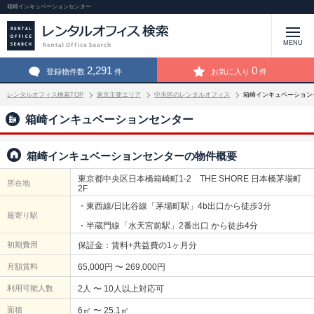
箱崎インキュベーションセンター
MENU
2,291
0
登録物件数
件
お気に入り
件
レンタルオフィス検索TOP
東京主要エリア
中央区のレンタルオフィス
箱崎インキュベーション
箱崎インキュベーションセンター
箱崎インキュベーションセンターの物件概要
東京都中央区日本橋箱崎町1-2 THE SHORE 日本橋茅場町
所在地
2F
・東西線/日比谷線「茅場町駅」4b出口から徒歩3分
最寄り駅
・半蔵門線「水天宮前駅」2番出口 から徒歩4分
初期費用
保証金：賃料+共益費の1ヶ月分
月額賃料
65,000円 〜 269,000円
利用可能人数
2人 〜 10人以上対応可
面積
6㎡ 〜 25.1㎡