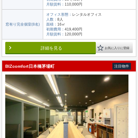
月額賃料：
110,000円
オフィス形態：
レンタルオフィス
人数：
8人
窓有り完全個室(8名)
面積：
16㎡
初期費用：
419,400円
月額賃料：
120,000円
詳細を見る
お気に入りに登録
BIZcomfort日本橋茅場町
注目物件