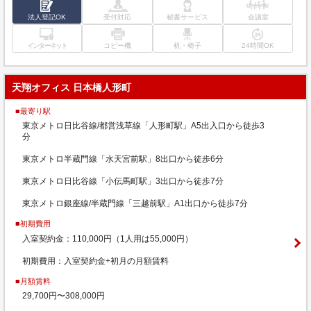
法人登記OK
受付対応
秘書サービス
会議室
インターネット
コピー機
机・椅子
24時間OK
天翔オフィス 日本橋人形町
■最寄り駅
東京メトロ日比谷線/都営浅草線「人形町駅」A5出入口から徒歩3
分
東京メトロ半蔵門線「水天宮前駅」8出口から徒歩6分
東京メトロ日比谷線「小伝馬町駅」3出口から徒歩7分
東京メトロ銀座線/半蔵門線「三越前駅」A1出口から徒歩7分
■初期費用
入室契約金：110,000円（1人用は55,000円）
初期費用：入室契約金+初月の月額賃料
■月額賃料
29,700円〜308,000円