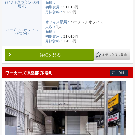
(ビジネスラウンジ利
面積：
用可)
初期費用：
51,810円
月額賃料：
9,130円
オフィス形態：
バーチャルオフィス
人数：
1人
バーチャルオフィス
面積：
(登記可)
初期費用：
21,010円
月額賃料：
1,430円
詳細を見る
お気に入りに登録
ワーカーズ倶楽部 茅場町
注目物件