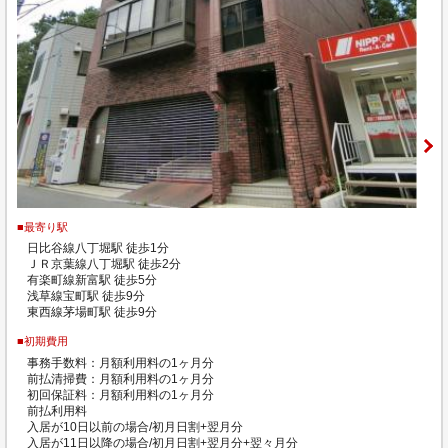
■最寄り駅
日比谷線八丁堀駅 徒歩1分
ＪＲ京葉線八丁堀駅 徒歩2分
有楽町線新富駅 徒歩5分
浅草線宝町駅 徒歩9分
東西線茅場町駅 徒歩9分
■初期費用
事務手数料：月額利用料の1ヶ月分
前払清掃費：月額利用料の1ヶ月分
初回保証料：月額利用料の1ヶ月分
前払利用料
入居が10日以前の場合/初月日割+翌月分
入居が11日以降の場合/初月日割+翌月分+翌々月分