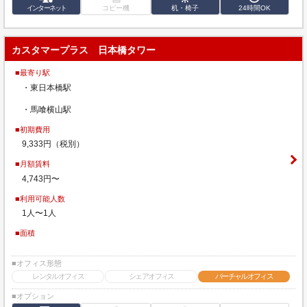
インターネット
コピー機
机・椅子
24時間OK
カスタマープラス 日本橋タワー
■最寄り駅
・東日本橋駅
・馬喰横⼭駅
■初期費用
9,333円（税別）
■月額賃料
4,743円〜
■利用可能人数
1人〜1人
■面積
■オフィス形態
レンタルオフィス
シェアオフィス
バーチャルオフィス
■オプション