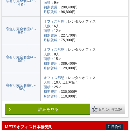
窓有り完全個室(2～
面積：
9㎡
4名)
初期費用：
290,400円
月額賃料：
96,800円
オフィス形態：
レンタルオフィス
人数：
6人
窓無し完全個室(3～
面積：
12㎡
6名)
初期費用：
227,700円
月額賃料：
75,900円
オフィス形態：
レンタルオフィス
人数：
8人
窓有り完全個室(4～
面積：
15㎡
8名)
初期費用：
389,400円
月額賃料：
129,800円
オフィス形態：
レンタルオフィス
人数：
10人以上対応可
窓有り完全個室(5～
面積：
25㎡
15名)
初期費用：
330,000円
月額賃料：
110,000円
詳細を見る
お気に入りに登録
METSオフィス日本橋兜町
注目物件