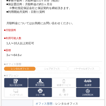
■事務手数料：月額料金の1ヶ月分（税別）
■保証委託料：月額料金の約1ヶ月分
※弊社指定保証会社と保証契約を締結頂きます。
■利用開始月賃料：日割り賃料
月額料金についてはお気軽にお問い合わせください。
■月額賃料
■利用可能人数
1人〜10人以上対応可
■面積
3㎡〜64.6㎡
■オフィス形態
レンタルオフィス
シェアオフィス
バーチャルオフィス
■オプション
法人登記OK
受付対応
秘書サービス
会議室
インターネット
コピー機
机・椅子
24時間OK
オフィス形態：
レンタルオフィス