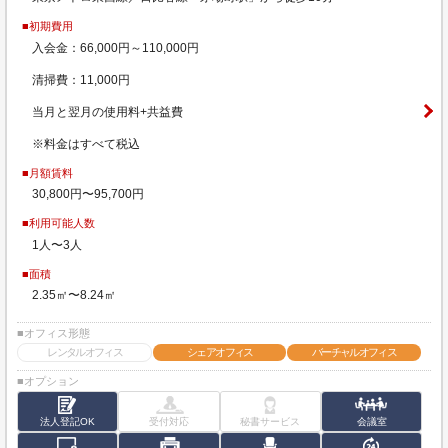
■初期費用
入会金：66,000円～110,000円
清掃費：11,000円
当月と翌月の使用料+共益費
※料金はすべて税込
■月額賃料
30,800円〜95,700円
■利用可能人数
1人〜3人
■面積
2.35㎡〜8.24㎡
■オフィス形態
レンタルオフィス
シェアオフィス
バーチャルオフィス
■オプション
法人登記OK
受付対応
秘書サービス
会議室