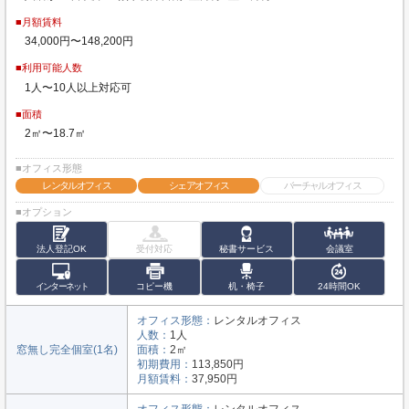
■月額賃料
34,000円〜148,200円
■利用可能人数
1人〜10人以上対応可
■面積
2㎡〜18.7㎡
■オフィス形態
レンタルオフィス
シェアオフィス
バーチャルオフィス
■オプション
法人登記OK
受付対応
秘書サービス
会議室
インターネット
コピー機
机・椅子
24時間OK
オフィス形態：
レンタルオフィス
人数：
1人
窓無し完全個室(1名)
面積：
2㎡
初期費用：
113,850円
月額賃料：
37,950円