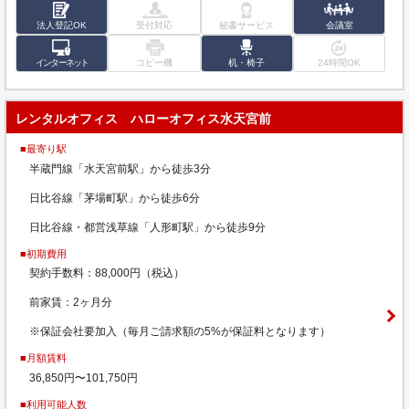
法人登記OK
受付対応
秘書サービス
会議室
インターネット
コピー機
机・椅子
24時間OK
レンタルオフィス ハローオフィス水天宮前
■最寄り駅
半蔵門線「水天宮前駅」から徒歩3分
日比谷線「茅場町駅」から徒歩6分
日比谷線・都営浅草線「人形町駅」から徒歩9分
■初期費用
契約手数料：88,000円（税込）
前家賃：2ヶ月分
※保証会社要加入（毎月ご請求額の5%が保証料となります）
■月額賃料
36,850円〜101,750円
■利用可能人数