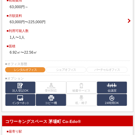
■初期費用
63,000円～
■月額賃料
63,000円〜225,000円
■利用可能人数
1人〜1人
■面積
6.92㎡〜22.56㎡
■オフィス形態
レンタルオフィス
シェアオフィス
バーチャルオフィス
■オプション
法人登記OK
受付対応
秘書サービス
会議室
インターネット
コピー機
机・椅子
24時間OK
コワーキングスペース 茅場町 Co-Edo®
■最寄り駅