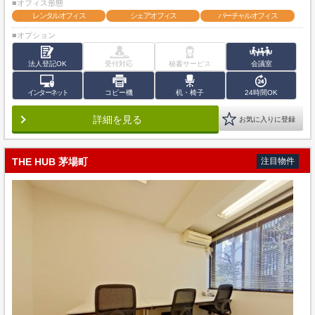
■オフィス形態
レンタルオフィス
シェアオフィス
バーチャルオフィス
■オプション
法人登記OK
受付対応
秘書サービス
会議室
インターネット
コピー機
机・椅子
24時間OK
詳細を見る
お気に入りに登録
THE HUB 茅場町
注目物件