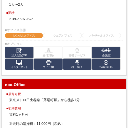
1人〜2人
■面積
2.39㎡〜6.95㎡
■オフィス形態
レンタルオフィス
シェアオフィス
バーチャルオフィス
■オプション
法人登記OK
受付対応
秘書サービス
会議室
インターネット
コピー機
机・椅子
24時間OK
nbc-Office
■最寄り駅
東京メトロ日比谷線「茅場町駅」から徒歩1分
■初期費用
賃料1ヶ月分
退去時の清掃費：11,000円（税込）