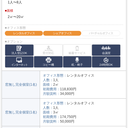
1人〜8人
■面積
2㎡〜20㎡
■オフィス形態
レンタルオフィス
シェアオフィス
バーチャルオフィス
■オプション
法人登記OK
受付対応
秘書サービス
会議室
インターネット
コピー機
机・椅子
24時間OK
オフィス形態：
レンタルオフィス
人数：
1人
窓無し完全個室(1名)
面積：
2㎡
初期費用：
118,830円
月額賃料：
34,000円
オフィス形態：
レンタルオフィス
人数：
1人
窓無し完全個室(1名)
面積：
3㎡
初期費用：
174,750円
月額賃料：
50,000円