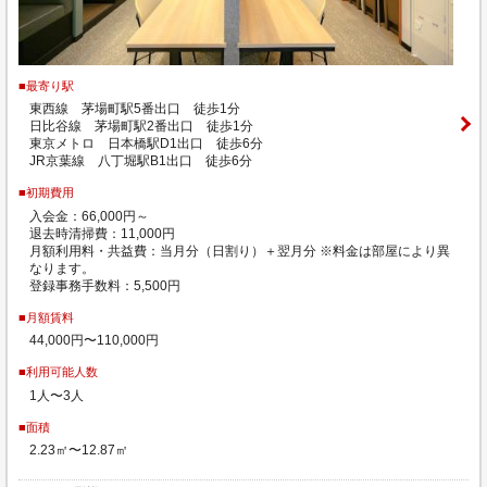
■最寄り駅
東西線 茅場町駅5番出口 徒歩1分
日比谷線 茅場町駅2番出口 徒歩1分
東京メトロ 日本橋駅D1出口 徒歩6分
JR京葉線 八丁堀駅B1出口 徒歩6分
■初期費用
入会金：66,000円～
退去時清掃費：11,000円
月額利用料・共益費：当月分（日割り）＋翌月分 ※料金は部屋により異
なります。
登録事務手数料：5,500円
■月額賃料
44,000円〜110,000円
■利用可能人数
1人〜3人
■面積
2.23㎡〜12.87㎡