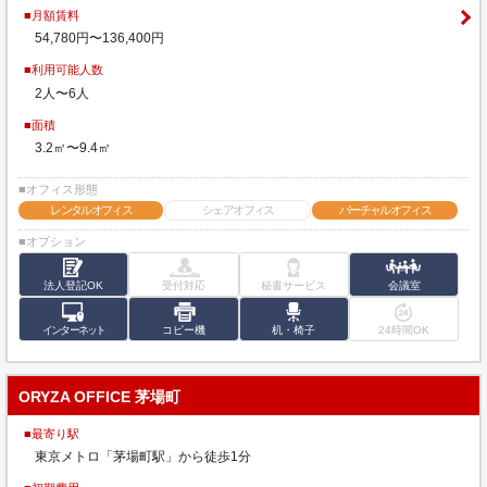
■月額賃料
54,780円〜136,400円
■利用可能人数
2人〜6人
■面積
3.2㎡〜9.4㎡
■オフィス形態
レンタルオフィス
シェアオフィス
バーチャルオフィス
■オプション
法人登記OK
受付対応
秘書サービス
会議室
インターネット
コピー機
机・椅子
24時間OK
ORYZA OFFICE 茅場町
■最寄り駅
東京メトロ「茅場町駅」から徒歩1分