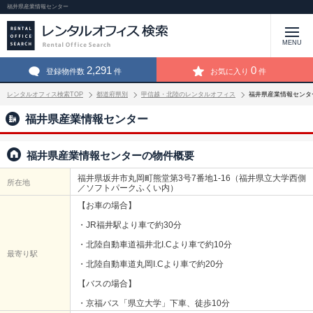
福井県産業情報センター
MENU
2,291
0
登録物件数
件
お気に入り
件
レンタルオフィス検索TOP
都道府県別
甲信越・北陸のレンタルオフィス
福井県産業情報センタ
福井県産業情報センター
福井県産業情報センターの物件概要
福井県坂井市丸岡町熊堂第3号7番地1-16（福井県立大学西側
所在地
／ソフトパークふくい内）
【お車の場合】
・JR福井駅より車で約30分
・北陸自動車道福井北I.Cより車で約10分
最寄り駅
・北陸自動車道丸岡I.Cより車で約20分
【バスの場合】
・京福バス「県立大学」下車、徒歩10分