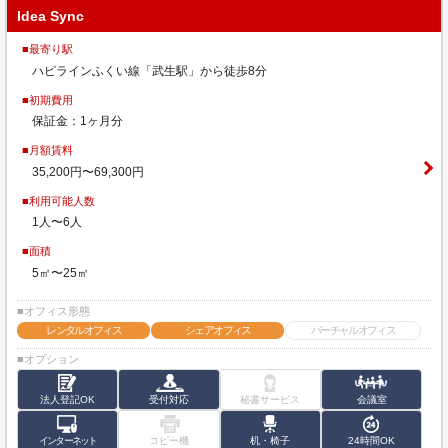
Idea Sync
■最寄り駅
ハピラインふくい線「武生駅」から徒歩8分
■初期費用
保証金：1ヶ月分
■月額賃料
35,200円〜69,300円
■利用可能人数
1人〜6人
■面積
5㎡〜25㎡
■オフィス形態
レンタルオフィス
シェアオフィス
バーチャルオフィス
■オプション
法人登記OK
受付対応
秘書サービス
会議室
インターネット
コピー機
机・椅子
24時間OK