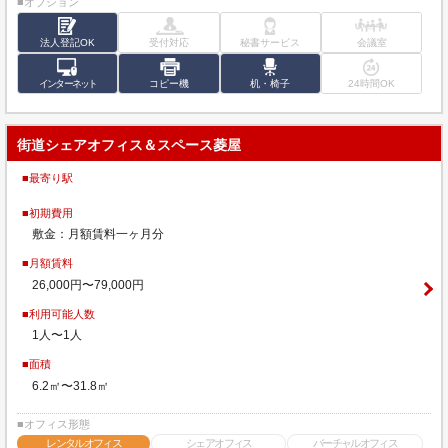
■オプション
法人登記OK
受付対応
秘書サービス
会議室
インターネット
コピー機
机・椅子
24時間OK
街道シェアオフィス＆スペース菱屋
■最寄り駅
■初期費用
敷金：月額賃料一ヶ月分
■月額賃料
26,000円〜79,000円
■利用可能人数
1人〜1人
■面積
6.2㎡〜31.8㎡
■オフィス形態
レンタルオフィス
シェアオフィス
バーチャルオフィス