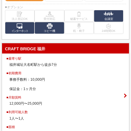
■オプション
法人登記OK
受付対応
秘書サービス
会議室
インターネット
コピー機
机・椅子
24時間OK
CRAFT BRIDGE 福井
■最寄り駅
福井城址大名町駅から徒歩7分
■初期費用
事務手数料：10,000円
保証金：1ヶ月分
■月額賃料
12,000円〜25,000円
■利用可能人数
1人〜1人
■面積