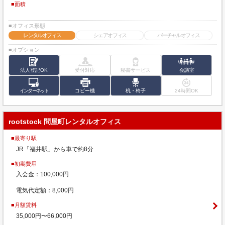
■面積
■オフィス形態
レンタルオフィス
シェアオフィス
バーチャルオフィス
■オプション
法人登記OK
受付対応
秘書サービス
会議室
インターネット
コピー機
机・椅子
24時間OK
rootstock 問屋町レンタルオフィス
■最寄り駅
JR「福井駅」から車で約8分
■初期費用
入会金：100,000円
電気代定額：8,000円
■月額賃料
35,000円〜66,000円