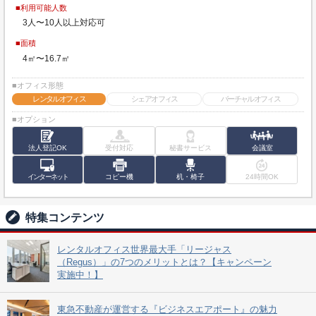
■利用可能人数
3人〜10人以上対応可
■面積
4㎡〜16.7㎡
■オフィス形態
レンタルオフィス
シェアオフィス
バーチャルオフィス
■オプション
法人登記OK
受付対応
秘書サービス
会議室
インターネット
コピー機
机・椅子
24時間OK
特集コンテンツ
レンタルオフィス世界最大手「リージャス
（Regus）」の7つのメリットとは？【キャンペーン
実施中！】
東急不動産が運営する『ビジネスエアポート』の魅力