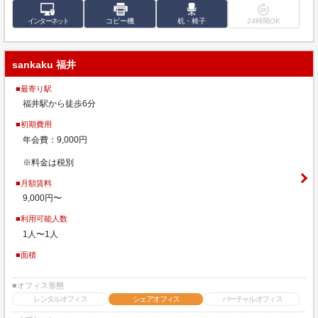
インターネット
コピー機
机・椅子
24時間OK
sankaku 福井
■最寄り駅
福井駅から徒歩6分
■初期費用
年会費：9,000円
※料金は税別
■月額賃料
9,000円〜
■利用可能人数
1人〜1人
■面積
■オフィス形態
レンタルオフィス
シェアオフィス
バーチャルオフィス