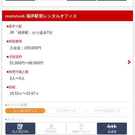
rootstock 福井駅前レンタルオフィス
■最寄り駅
JR「福井駅」から徒歩7分
■初期費用
入会金：100,000円
■月額賃料
51,000円〜68,000円
■利用可能人数
3人〜5人
■面積
16.53㎡〜22.07㎡
■オフィス形態
レンタルオフィス
シェアオフィス
バーチャルオフィス
■オプション
法人登記OK
受付対応
秘書サービス
会議室