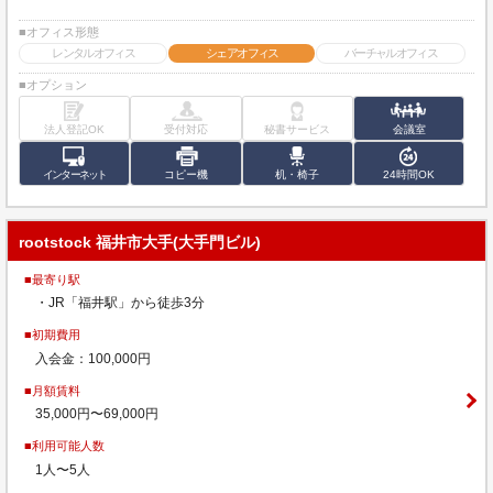
■オフィス形態
レンタルオフィス
シェアオフィス
バーチャルオフィス
■オプション
法人登記OK
受付対応
秘書サービス
会議室
インターネット
コピー機
机・椅子
24時間OK
rootstock 福井市大手(大手門ビル)
■最寄り駅
・JR「福井駅」から徒歩3分
■初期費用
入会金：100,000円
■月額賃料
35,000円〜69,000円
■利用可能人数
1人〜5人