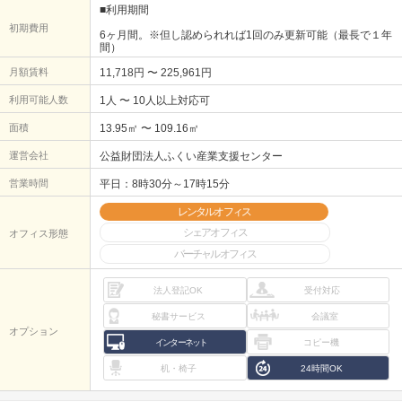
■利用期間
初期費用
6ヶ月間。※但し認められれば1回のみ更新可能（最長で１年
間）
月額賃料
11,718円 〜 225,961円
利用可能人数
1人 〜 10人以上対応可
面積
13.95㎡ 〜 109.16㎡
運営会社
公益財団法人ふくい産業支援センター
営業時間
平日：8時30分～17時15分
レンタルオフィス
シェアオフィス
オフィス形態
バーチャルオフィス
法人登記OK
受付対応
秘書サービス
会議室
オプション
インターネット
コピー機
机・椅子
24時間OK