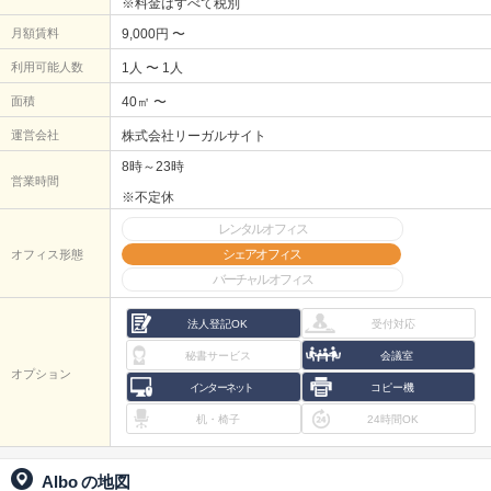
※料金はすべて税別
月額賃料
9,000円 〜
利用可能人数
1人 〜 1人
面積
40㎡ 〜
運営会社
株式会社リーガルサイト
8時～23時
営業時間
※不定休
レンタルオフィス
シェアオフィス
オフィス形態
バーチャルオフィス
法人登記OK
受付対応
秘書サービス
会議室
オプション
インターネット
コピー機
机・椅子
24時間OK
Albo
の地図