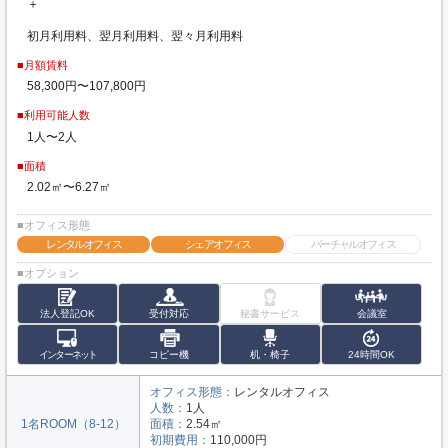
＋
初月利用料、翌月利用料、翌々月利用料
■月額賃料
58,300円〜107,800円
■利用可能人数
1人〜2人
■面積
2.02㎡〜6.27㎡
■オフィス形態
レンタルオフィス
シェアオフィス
バーチャルオフィス
■オプション
法人登記OK
受付対応
秘書サービス
会議室
インターネット
コピー機
机・椅子
24時間OK
オフィス形態：
レンタルオフィス
人数：
1人
1名ROOM（8-12）
面積：
2.54㎡
初期費用：
110,000円