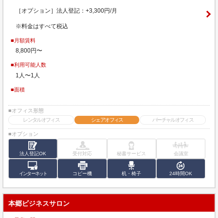
［オプション］法人登記：+3,300円/月
※料金はすべて税込
■月額賃料
8,800円〜
■利用可能人数
1人〜1人
■面積
■オフィス形態
レンタルオフィス
シェアオフィス
バーチャルオフィス
■オプション
法人登記OK
受付対応
秘書サービス
会議室
インターネット
コピー機
机・椅子
24時間OK
本郷ビジネスサロン