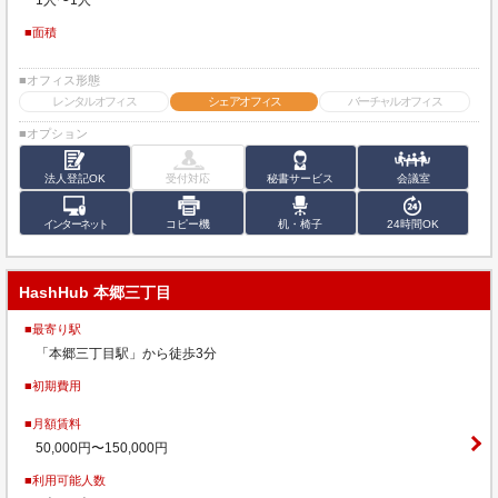
■面積
■オフィス形態
レンタルオフィス
シェアオフィス
バーチャルオフィス
■オプション
法人登記OK
受付対応
秘書サービス
会議室
インターネット
コピー機
机・椅子
24時間OK
HashHub 本郷三丁目
■最寄り駅
「本郷三丁目駅」から徒歩3分
■初期費用
■月額賃料
50,000円〜150,000円
■利用可能人数