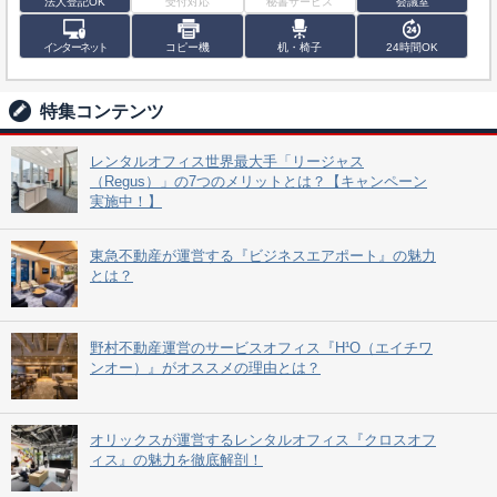
法人登記OK
受付対応
秘書サービス
会議室
インターネット
コピー機
机・椅子
24時間OK
特集コンテンツ
レンタルオフィス世界最大手「リージャス
（Regus）」の7つのメリットとは？【キャンペーン
実施中！】
東急不動産が運営する『ビジネスエアポート』の魅力
とは？
野村不動産運営のサービスオフィス『H¹O（エイチワ
ンオー）』がオススメの理由とは？
オリックスが運営するレンタルオフィス『クロスオフ
ィス』の魅力を徹底解剖！