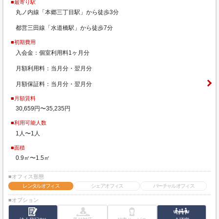
■最寄り駅
丸ノ内線「本郷三丁目駅」から徒歩3分
都営三田線「水道橋駅」から徒歩7分
■初期費用
入会金：個室利用料1ヶ月分
月額利用料：当月分・翌月分
月額保証料：当月分・翌月分
■月額賃料
30,659円〜35,235円
■利用可能人数
1人〜1人
■面積
0.9㎡〜1.5㎡
■オフィス形態
レンタルオフィス
シェアオフィス
バーチャルオフィス
■オプション