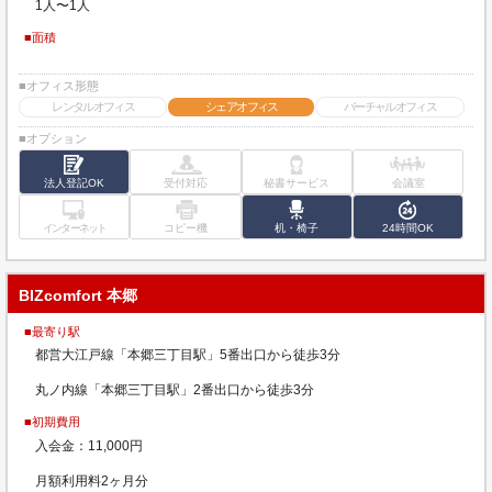
1人〜1人
■面積
■オフィス形態
レンタルオフィス
シェアオフィス
バーチャルオフィス
■オプション
法人登記OK
受付対応
秘書サービス
会議室
インターネット
コピー機
机・椅子
24時間OK
BIZcomfort 本郷
■最寄り駅
都営大江戸線「本郷三丁目駅」5番出口から徒歩3分
丸ノ内線「本郷三丁目駅」2番出口から徒歩3分
■初期費用
入会金：11,000円
月額利用料2ヶ月分