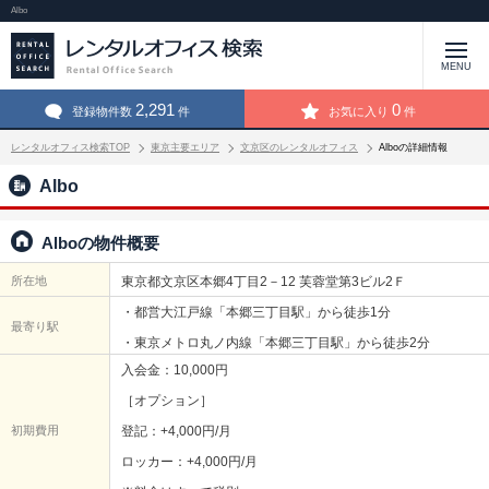
Albo
MENU
2,291
0
登録物件数
件
お気に入り
件
レンタルオフィス検索TOP
東京主要エリア
文京区のレンタルオフィス
Alboの詳細情報
Albo
Alboの物件概要
所在地
東京都文京区本郷4丁目2－12 芙蓉堂第3ビル2Ｆ
・都営大江戸線「本郷三丁目駅」から徒歩1分
最寄り駅
・東京メトロ丸ノ内線「本郷三丁目駅」から徒歩2分
入会金：10,000円
［オプション］
初期費用
登記：+4,000円/月
ロッカー：+4,000円/月