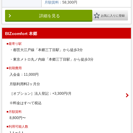
月額賃料：
58,300円
詳細を見る
お気に入りに登録
BIZcomfort 本郷
■最寄り駅
・都営大江戸線「本郷三丁目駅」から徒歩3分
・東京メトロ丸ノ内線「本郷三丁目駅」から徒歩3分
■初期費用
入会金：11,000円
月額利用料2ヶ月分
［オプション］法人登記：+3,300円/月
※料金はすべて税込
■月額賃料
8,800円〜
■利用可能人数
1人〜1人