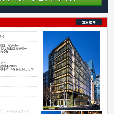
注目物件
1号
町口 徒歩4分
田」駅1番出口 徒歩8分
徒歩9分
ヶ月分
額賃料の80％
料の1%を保証料として
ス
バーチャルオフィス