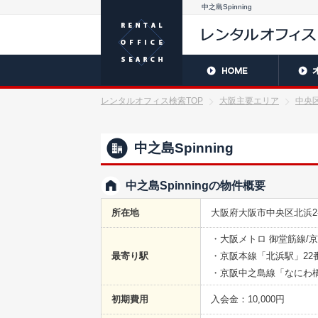
中之島Spinning
レンタルオフィス検索TOP
大阪主要エリア
中央
中之島Spinning
中之島Spinningの物件概要
所在地
大阪府大阪市中央区北浜2-1
・大阪メトロ 御堂筋線/
最寄り駅
・京阪本線「北浜駅」22
・京阪中之島線「なにわ橋
初期費用
入会金：10,000円