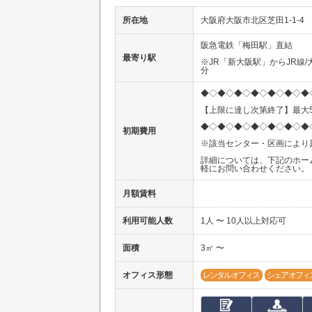
所在地
大阪府大阪市北区芝田1-1-4
阪急電鉄「梅田駅」直結
最寄り駅
※JR「新大阪駅」からJR線/
分
◆◇◆◇◆◇◆◇◆◇◆◇◆
【上限に達し次第終了】最大5
◆◇◆◇◆◇◆◇◆◇◆◇◆
初期費用
※該当センター・区画により
詳細については、下記のホー
軽にお問い合わせください。
月額賃料
利用可能人数
1人 〜 10人以上対応可
面積
3㎡ 〜
オフィス形態
レンタルオフィス
シェアオフィ