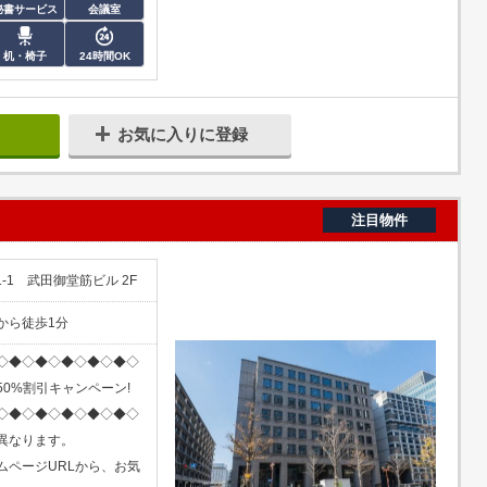
秘書サービス
会議室
机・椅子
24時間OK
お気に入りに登録
注目物件
-1 武田御堂筋ビル 2F
から徒歩1分
◇◆◇◆◇◆◇◆◇◆◇
0%割引キャンペーン!
◇◆◇◆◇◆◇◆◇◆◇
異なります。
ムページURLから、お気