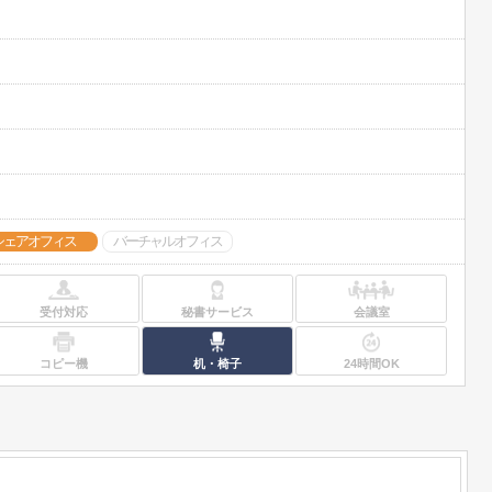
シェアオフィス
バーチャルオフィス
受付対応
秘書サービス
会議室
コピー機
机・椅子
24時間OK