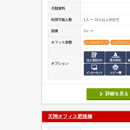
月額賃料
利用可能人数
1人 〜 10人以上対応可
面積
3㎡ 〜
オフィス形態
レンタルオフィス
シェアオフィ
法人登記OK
受付対応
オプション
インターネット
コピー機
詳細を見る
天翔オフィス肥後橋