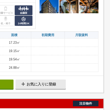
秘書サービス
会議室
机・椅子
24時間OK
面積
初期費用
月額賃料
17.23㎡
19.15㎡
19.54㎡
24.88㎡
お気に入りに登録
注目物件