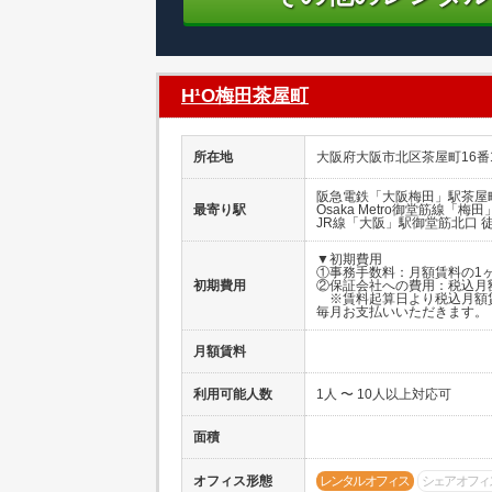
H¹O梅田茶屋町
所在地
大阪府大阪市北区茶屋町16番
阪急電鉄「大阪梅田」駅茶屋
最寄り駅
Osaka Metro御堂筋線「梅
JR線「大阪」駅御堂筋北口 
▼初期費用
①事務手数料：月額賃料の1
初期費用
②保証会社への費用：税込月
※賃料起算日より税込月額賃
毎月お支払いいただきます。
月額賃料
利用可能人数
1人 〜 10人以上対応可
面積
オフィス形態
レンタルオフィス
シェアオフィ