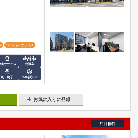
ス
バーチャルオフィス
秘書サービス
会議室
机・椅子
24時間OK
お気に入りに登録
注目物件