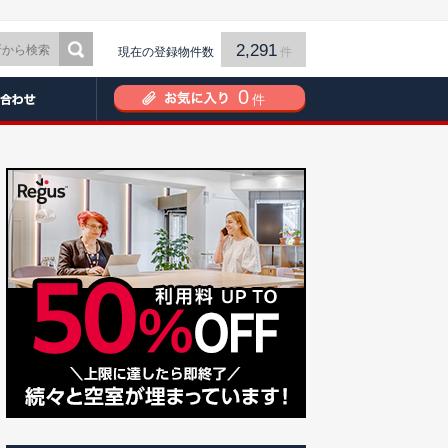
2,291
現在の登録物件数
件
0
件