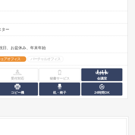
スター
、祝日、お盆休み、年末年始
シェアオフィス
バーチャルオフィス
受付対応
秘書サービス
会議室
コピー機
机・椅子
24時間OK