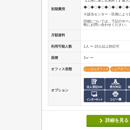
【上限に達し次第終了】最大5
◆◇◆◇◆◇◆◇◆◇◆◇◆
初期費用
※該当センター・区画により
詳細については、下記のホー
軽にお問い合わせください。
月額賃料
利用可能人数
1人 〜 10人以上対応可
面積
3㎡ 〜
オフィス形態
レンタルオフィス
シェアオフィ
法人登記OK
受付対応
オプション
インターネット
コピー機
詳細を見る