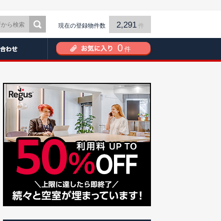
2,291
現在の登録物件数
件
0
件