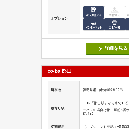
法人登記OK
受付対応
オプション
インターネット
コピー機
詳細を見る
co-ba 郡山
所在地
福島県郡山市緑町9番12号
・JR「郡山駅」から車で15分
最寄り駅
※バスの場合は郡山駅前8番
徒歩2分
初期費用
［オプション］登記：+5,500