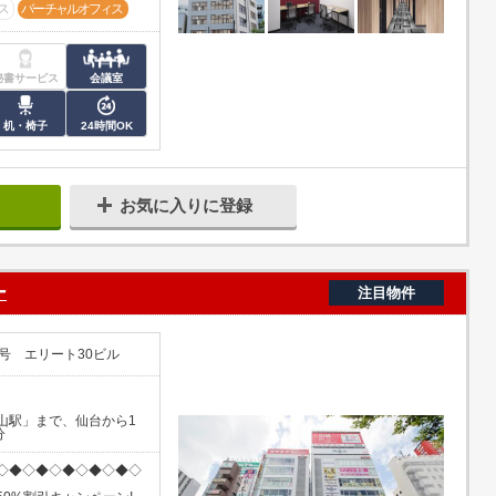
ス
バーチャルオフィス
秘書サービス
会議室
机・椅子
24時間OK
お気に入りに登録
ー
注目物件
号 エリート30ビル
山駅」まで、仙台から1
分
◇◆◇◆◇◆◇◆◇◆◇