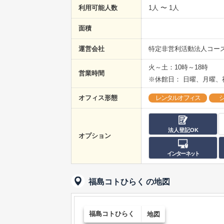
利用可能人数
1人 〜 1人
面積
運営会社
特定非営利活動法人コー
火～土：10時～18時
営業時間
※休館日： 日曜、月曜
オフィス形態
レンタルオフィス
法人登記OK
オプション
インターネット
福島コトひらく
の地図
福島コトひらく
地図