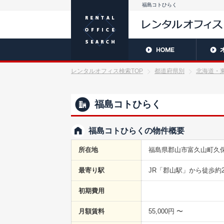
福島コトひらく
レンタルオフィス検索TOP
都道府県別
北海道・
福島コトひらく
福島コトひらくの物件概要
所在地
福島県郡山市富久山町久保田
最寄り駅
JR「郡山駅」から徒歩約2
初期費用
月額賃料
55,000円 〜