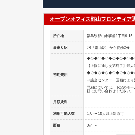
オープンオフィス郡山フロンティア
所在地
福島県郡山市駅前1丁目9-15
最寄り駅
JR「郡山駅」から徒歩2分
◆◇◆◇◆◇◆◇◆◇◆◇◆
【上限に達し次第終了】最大5
◆◇◆◇◆◇◆◇◆◇◆◇◆
初期費用
※該当センター・区画により
詳細については、下記のホー
軽にお問い合わせください。
月額賃料
利用可能人数
1人 〜 10人以上対応可
面積
3㎡ 〜