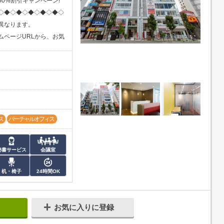
0%割引キャンペーン!
◇◆◇◆◇◆◇◆◇◆◇
異なります。
ムページURLから、お気
ス
バーチャルオフィス
秘書サービス
会議室
机・椅子
24時間OK
お気に入りに登録