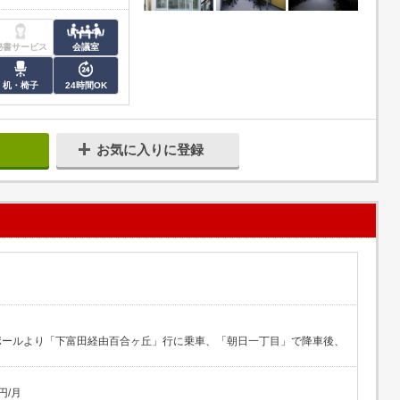
秘書サービス
会議室
机・椅子
24時間OK
お気に入りに登録
ポールより「下富田経由百合ヶ丘」行に乗車、「朝日一丁目」で降車後、
円/月