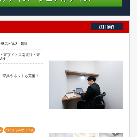
注目物件
 千里馬ビル3～5階
線・東京メトロ南北線・東
3分
、家具やネットも完備！
ス
バーチャルオフィス