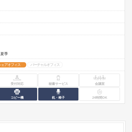
、夏季
シェアオフィス
バーチャルオフィス
受付対応
秘書サービス
会議室
コピー機
机・椅子
24時間OK