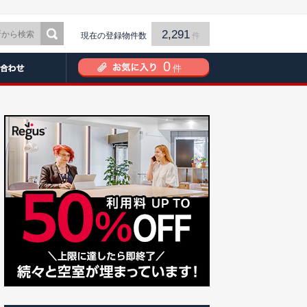
2,291
現在の登録物件数
件
0
件