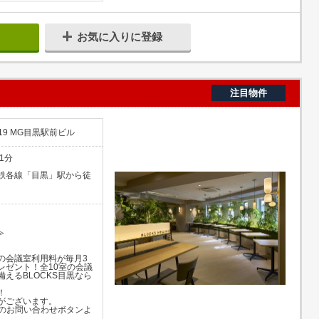
お気に入りに登録
注目物件
19 MG目黒駅前ビル
1分
鉄各線「目黒」駅から徒
。
≫
の会議室利用料が毎月3
レゼント！全10室の会議
えるBLOCKS目黒なら
！
がございます。
緑のお問い合わせボタンよ