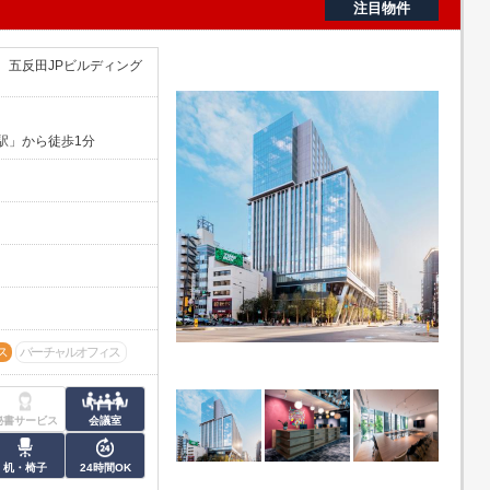
注目物件
3 五反田JPビルディング
駅」から徒歩1分
ス
バーチャルオフィス
秘書サービス
会議室
机・椅子
24時間OK