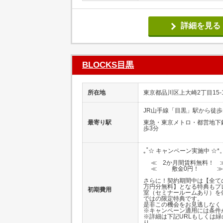
詳細を見る
BLOCKS目黒
所在地
東京都品川区上大崎2丁目15-
JR山手線「目黒」駅から徒歩
最寄り駅
東急・東京メトロ・都営地下
歩3分
｡˚☆ キャンペーン実施中 ☆*
≪ 2か月間賃料無料！ 
≪ 敷金0円！ ≫
さらに！契約期間中は【全て
万円分無料】となる特典もプ
初期費用
室（セミナールームあり）を備
ではの限定特典です。
是非この機会をお見逃しなく
※キャンペーン適用には条件
※詳細は下記URLもしくは
り