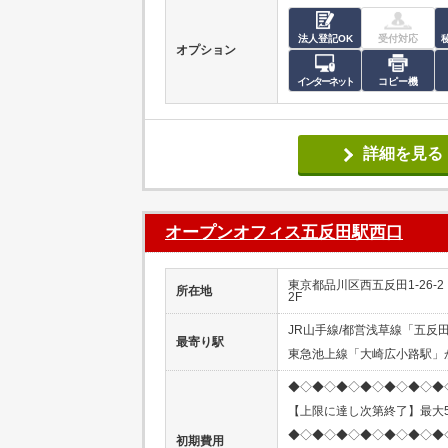
法人登記OK
受付対応
オプション
インターネット
コピー機
詳細を見る
オープンオフィス五反田駅西口
東京都品川区西五反田1-26-
所在地
2F
JR山手線/都営浅草線「五反
最寄り駅
東急池上線「大崎広小路駅」
◆◇◆◇◆◇◆◇◆◇◆◇◆
【上限に達し次第終了】最大5
◆◇◆◇◆◇◆◇◆◇◆◇◆
初期費用