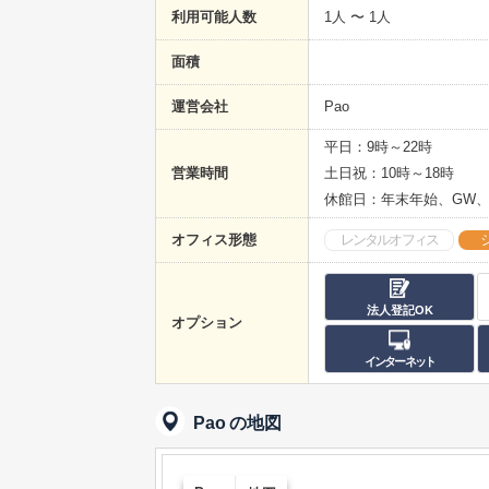
利用可能人数
1人 〜 1人
面積
運営会社
Pao
平日：9時～22時
営業時間
土日祝：10時～18時
休館日：年末年始、GW
オフィス形態
レンタルオフィス
法人登記OK
オプション
インターネット
Pao
の地図