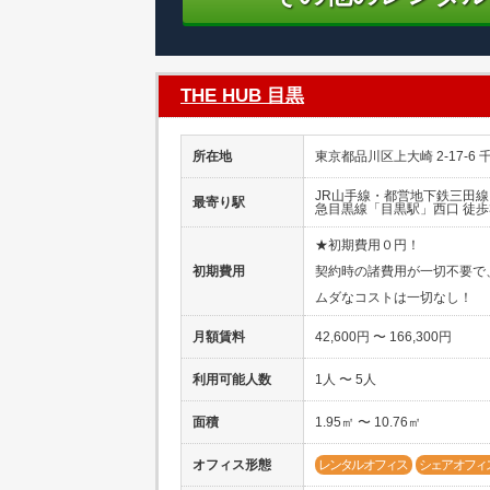
THE HUB 目黒
所在地
東京都品川区上大崎 2-17-6
JR山手線・都営地下鉄三田
最寄り駅
急目黒線「目黒駅」西口 徒歩
★初期費用０円！
初期費用
契約時の諸費用が一切不要で
ムダなコストは一切なし！
月額賃料
42,600円 〜 166,300円
利用可能人数
1人 〜 5人
面積
1.95㎡ 〜 10.76㎡
オフィス形態
レンタルオフィス
シェアオフィ