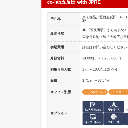
co-lab五反田 with JPRE
東京都品川区西五反田8-4-1
所在地
2F
JR「五反田駅」から徒歩5分
最寄り駅
東急電鉄池上線「大崎広小路
初期費用
詳細はお問い合わせください
月額賃料
24,000円 〜 1,206,000円
利用可能人数
1人 〜 10人以上対応可
面積
3.71㎡ 〜 97.54㎡
オフィス形態
レンタルオフィス
シェアオフィ
法人登記OK
受付対応
オプション
インターネット
コピー機