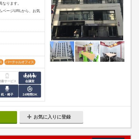
異なります。
ムページURLから、お気
ス
バーチャルオフィス
秘書サービス
会議室
机・椅子
24時間OK
お気に入りに登録