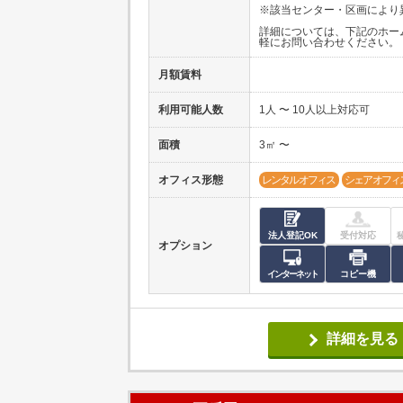
※該当センター・区画により
詳細については、下記のホー
軽にお問い合わせください。
月額賃料
利用可能人数
1人 〜 10人以上対応可
面積
3㎡ 〜
オフィス形態
レンタルオフィス
シェアオフィ
法人登記OK
受付対応
オプション
インターネット
コピー機
詳細を見る