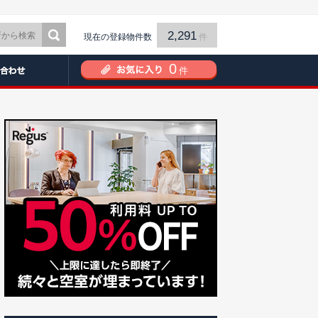
2,291
現在の登録物件数
件
0
件