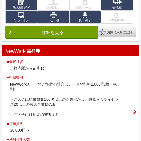
法人登記OK
受付対応
秘書サービス
会議室
インターネット
コピー機
机・椅子
24時間OK
詳細を見る
お気に入りに登録
NewWork 吉祥寺
■最寄り駅
吉祥寺駅から徒歩1分
■初期費用
NewWorkカードでご契約の場合はカード発行料2,000円/枚（税
別）
※ご入会は従業員数100名以上の企業様かつ、最低入会ライセン
ス20以上の法人企業様のみ
※ご入会には所定の審査あり
■月額賃料
30,000円〜
■利用可能人数