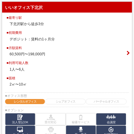
いいオフィス下北沢
■最寄り駅
下北沢駅から徒歩3分
■初期費用
デポジット：賃料の1ヶ月分
■月額賃料
60,500円〜198,000円
■利用可能人数
1人〜6人
■面積
2㎡〜10㎡
■オフィス形態
レンタルオフィス
シェアオフィス
バーチャルオフィス
■オプション
法人登記OK
受付対応
秘書サービス
会議室