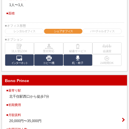
1人〜1人
■面積
■オフィス形態
レンタルオフィス
シェアオフィス
バーチャルオフィス
■オプション
法人登記OK
受付対応
秘書サービス
会議室
インターネット
コピー機
机・椅子
24時間OK
Bono Prince
■最寄り駅
北千住駅西口から徒歩7分
■初期費用
■月額賃料
20,000円〜35,000円