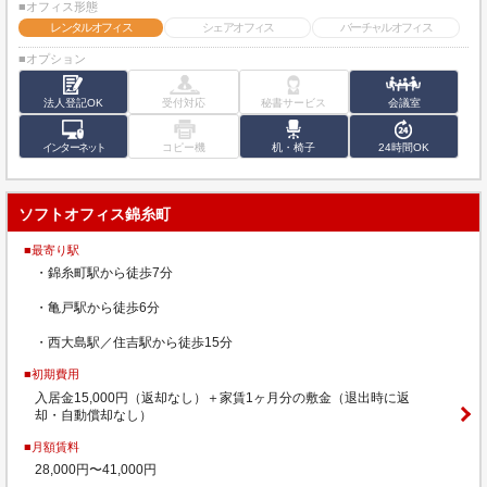
■オフィス形態
レンタルオフィス
シェアオフィス
バーチャルオフィス
■オプション
法人登記OK
受付対応
秘書サービス
会議室
インターネット
コピー機
机・椅子
24時間OK
ソフトオフィス錦糸町
■最寄り駅
・錦糸町駅から徒歩7分
・亀戸駅から徒歩6分
・西大島駅／住吉駅から徒歩15分
■初期費用
入居金15,000円（返却なし）＋家賃1ヶ月分の敷金（退出時に返
却・自動償却なし）
■月額賃料
28,000円〜41,000円