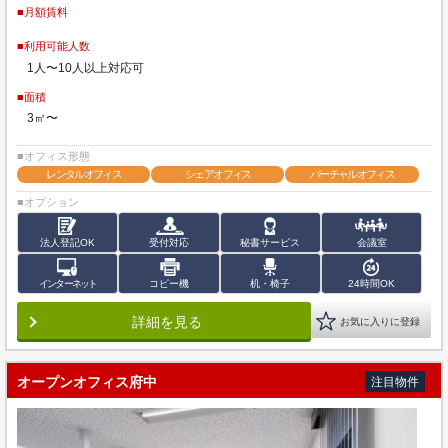
■月額賃料
■利用可能人数
1人〜10人以上対応可
■面積
3㎡〜
■オフィス形態
レンタルオフィス
シェアオフィス
バーチャルオフィス
■オプション
法人登記OK
受付対応
秘書サービス
会議室
インターネット
コピー機
机・椅子
24時間OK
詳細を見る
お気に入りに登録
オープンオフィス府中
注目物件