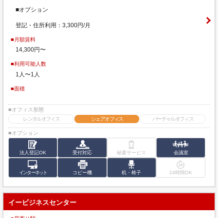
■オプション
登記・住所利用：3,300円/月
■月額賃料
14,300円〜
■利用可能人数
1人〜1人
■面積
■オフィス形態
レンタルオフィス
シェアオフィス
バーチャルオフィス
■オプション
法人登記OK
受付対応
秘書サービス
会議室
インターネット
コピー機
机・椅子
24時間OK
イービジネスセンター