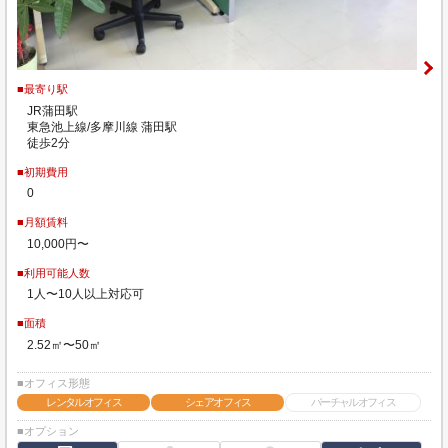
■最寄り駅
JR蒲田駅
東急池上線/多摩川線 蒲田駅
徒歩2分
■初期費用
0
■月額賃料
10,000円〜
■利用可能人数
1人〜10人以上対応可
■面積
2.52㎡〜50㎡
■オフィス形態
レンタルオフィス
シェアオフィス
バーチャルオフィス
■オプション