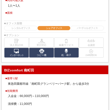
■利用可能人数
1人〜1人
■面積
■オフィス形態
レンタルオフィス
シェアオフィス
バーチャルオフィス
■オプション
法人登記OK
受付対応
秘書サービス
会議室
インターネット
コピー機
机・椅子
24時間OK
BIZcomfort 南町田
■最寄り駅
東急田園都市線「南町田グランベリーパーク駅」から徒歩3分
■初期費用
入会金：66,000円～110,000円
清掃費：11,000円