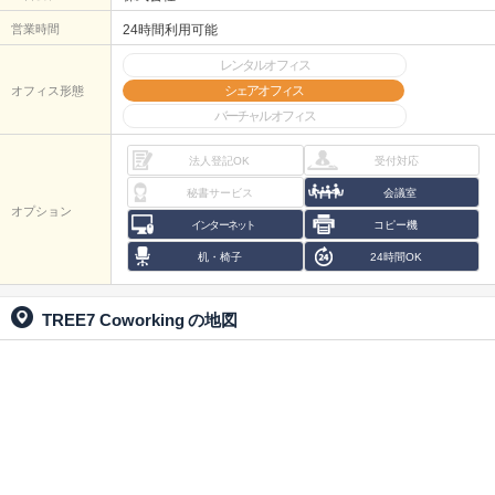
営業時間
24時間利用可能
レンタルオフィス
シェアオフィス
オフィス形態
バーチャルオフィス
法人登記OK
受付対応
秘書サービス
会議室
オプション
インターネット
コピー機
机・椅子
24時間OK
TREE7 Coworking
の地図