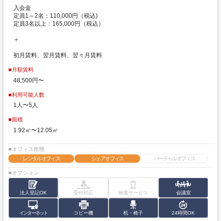
入会金
定員1～2名：110,000円（税込)
定員3名以上：165,000円（税込）
＋
初月賃料、翌月賃料、翌々月賃料
■月額賃料
48,500円〜
■利用可能人数
1人〜5人
■面積
1.92㎡〜12.05㎡
■オフィス形態
レンタルオフィス
シェアオフィス
バーチャルオフィス
■オプション
法人登記OK
受付対応
秘書サービス
会議室
インターネット
コピー機
机・椅子
24時間OK