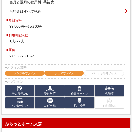
当月と翌月の使用料+共益費
※料金はすべて税込
■月額賃料
38,500円〜65,300円
■利用可能人数
1人〜2人
■面積
2.05㎡〜6.15㎡
■オフィス形態
レンタルオフィス
シェアオフィス
バーチャルオフィス
■オプション
法人登記OK
受付対応
秘書サービス
会議室
インターネット
コピー機
机・椅子
24時間OK
ぷらっとホーム大森