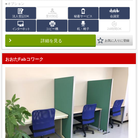
■オプション
法人登記OK
受付対応
秘書サービス
会議室
インターネット
コピー機
机・椅子
24時間OK
詳細を見る
お気に入りに登録
おおたFabコワーク