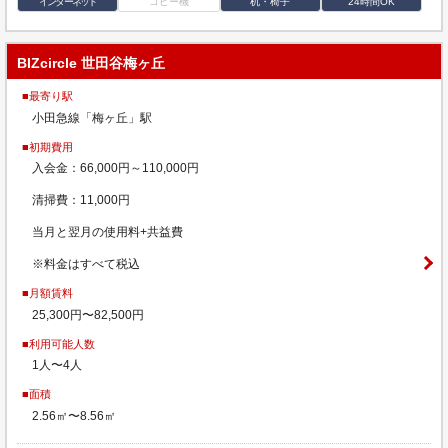
インターネット
コピー機
机・椅子
24時間OK
BIZcircle 世田谷梅ヶ丘
■最寄り駅
小田急線「梅ヶ丘」駅
■初期費用
入会金：66,000円～110,000円
清掃費：11,000円
当月と翌月の使用料+共益費
※料金はすべて税込
■月額賃料
25,300円〜82,500円
■利用可能人数
1人〜4人
■面積
2.56㎡〜8.56㎡