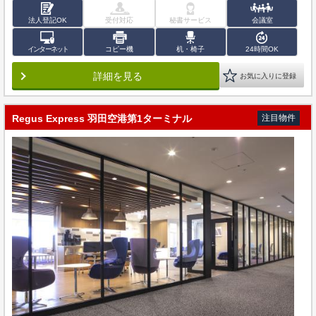
法人登記OK
受付対応
秘書サービス
会議室
インターネット
コピー機
机・椅子
24時間OK
詳細を見る
お気に入りに登録
Regus Express 羽田空港第1ターミナル
注目物件