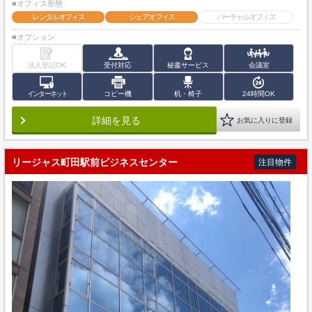
■オフィス形態
レンタルオフィス
シェアオフィス
バーチャルオフィス
■オプション
法人登記OK
受付対応
秘書サービス
会議室
インターネット
コピー機
机・椅子
24時間OK
詳細を見る
お気に入りに登録
リージャス町田駅前ビジネスセンター
注目物件