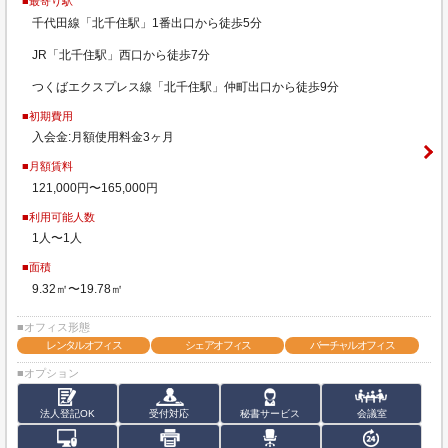
■最寄り駅
千代田線「北千住駅」1番出口から徒歩5分
JR「北千住駅」西口から徒歩7分
つくばエクスプレス線「北千住駅」仲町出口から徒歩9分
■初期費用
入会金:月額使用料金3ヶ月
■月額賃料
121,000円〜165,000円
■利用可能人数
1人〜1人
■面積
9.32㎡〜19.78㎡
■オフィス形態
レンタルオフィス
シェアオフィス
バーチャルオフィス
■オプション
法人登記OK
受付対応
秘書サービス
会議室