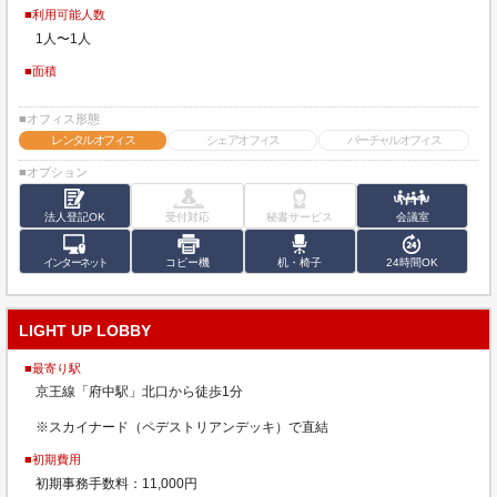
■利用可能人数
1人〜1人
■面積
■オフィス形態
レンタルオフィス
シェアオフィス
バーチャルオフィス
■オプション
法人登記OK
受付対応
秘書サービス
会議室
インターネット
コピー機
机・椅子
24時間OK
LIGHT UP LOBBY
■最寄り駅
京王線「府中駅」北口から徒歩1分
※スカイナード（ペデストリアンデッキ）で直結
■初期費用
初期事務手数料：11,000円