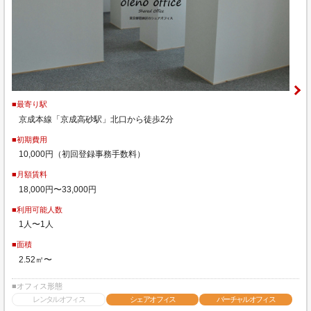
■最寄り駅
京成本線「京成高砂駅」北口から徒歩2分
■初期費用
10,000円（初回登録事務手数料）
■月額賃料
18,000円〜33,000円
■利用可能人数
1人〜1人
■面積
2.52㎡〜
■オフィス形態
レンタルオフィス
シェアオフィス
バーチャルオフィス