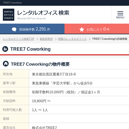
TREE7 Coworking
MENU
2,291
0
登録物件数
件
お気に入り
件
レンタルオフィス検索TOP
都道府県別
関東のレンタルオフィス
TREE7 Coworkingの詳細情報
TREE7 Coworking
TREE7 Coworkingの物件概要
所在地
東京都目黒区鷹番3丁目16-8
最寄り駅
東急東横線「学芸大学駅」から徒歩5分
初期費用
初期手数料10,000円（税別）／保証金1ヶ月
月額賃料
19,800円 〜
利用可能人数
1人 〜 1人
面積
運営会社
株式会社TREE7