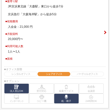
■最寄り駅
JR京浜東北線「大森駅」東口から徒歩7分
京浜急行「大森海岸駅」から徒歩5分
■初期費用
入会金：21,000 円
■月額賃料
20,000円〜
■利用可能人数
1人〜1人
■面積
■オフィス形態
レンタルオフィス
シェアオフィス
バーチャルオフィス
■オプション
法人登記OK
受付対応
秘書サービス
会議室
インターネット
コピー機
机・椅子
24時間OK