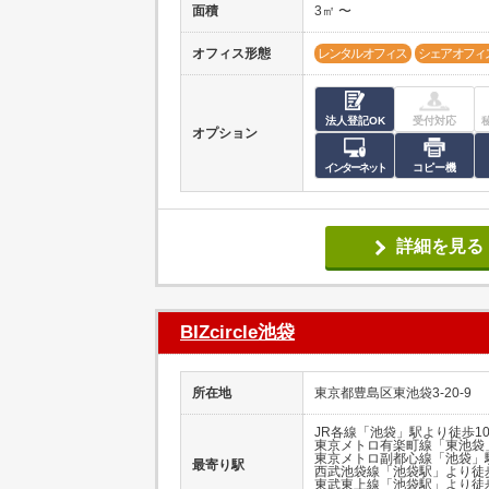
面積
3㎡ 〜
オフィス形態
レンタルオフィス
シェアオフィ
法人登記OK
受付対応
オプション
インターネット
コピー機
詳細を見る
BIZcircle池袋
所在地
東京都豊島区東池袋3-20-9
JR各線「池袋」駅より徒歩1
東京メトロ有楽町線「東池袋
東京メトロ副都心線「池袋」
最寄り駅
西武池袋線「池袋駅」より徒
東武東上線「池袋駅」より徒