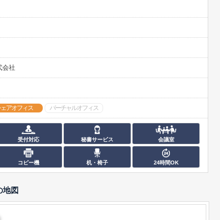
式会社
シェアオフィス
バーチャルオフィス
受付対応
秘書サービス
会議室
コピー機
机・椅子
24時間OK
の地図