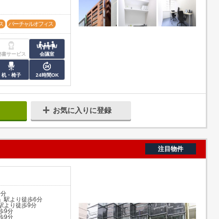
ス
バーチャルオフィス
秘書サービス
会議室
机・椅子
24時間OK
お気に入りに登録
注目物件
0分
」駅より徒歩6分
駅より徒歩9分
歩9分
歩9分