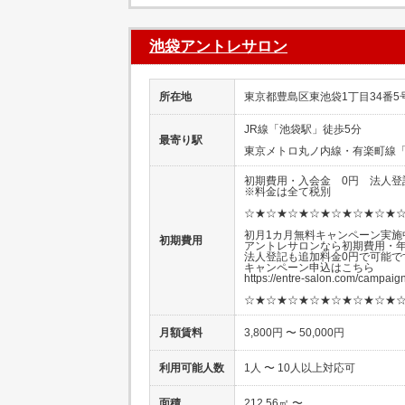
池袋アントレサロン
所在地
東京都豊島区東池袋1丁目34番5
JR線「池袋駅」徒歩5分
最寄り駅
東京メトロ丸ノ内線・有楽町線「
初期費用・入会金 0円 法人登
※料金は全て税別
☆★☆★☆★☆★☆★☆★☆★
初月1カ月無料キャンペーン実施
初期費用
アントレサロンなら初期費用・年
法人登記も追加料金0円で可能で
キャンペーン申込はこちら
https://entre-salon.com/campaign
☆★☆★☆★☆★☆★☆★☆★
月額賃料
3,800円 〜 50,000円
利用可能人数
1人 〜 10人以上対応可
面積
212.56㎡ 〜