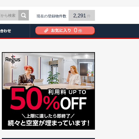
2,291
現在の登録物件数
件
0
件