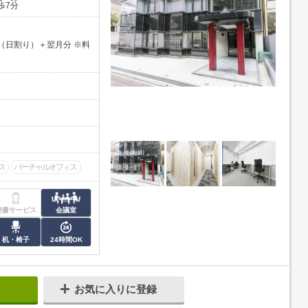
歩7分
（日割り）＋翌月分 ※料
ス
バーチャルオフィス
秘書サービス
会議室
机・椅子
24時間OK
お気に入りに登録