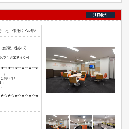
注目物件
号 いちご東池袋ビル6階
池袋駅」徒歩6分
記でも追加料金0円
☆★☆★☆★☆★☆★☆★
中！
会費0円！
す。
/
☆★☆★☆★☆★☆★☆★