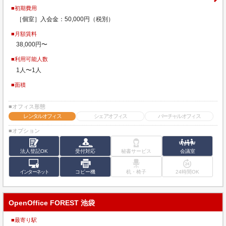
■初期費用
［個室］入会金：50,000円（税別）
■月額賃料
38,000円〜
■利用可能人数
1人〜1人
■面積
■オフィス形態
レンタルオフィス
シェアオフィス
バーチャルオフィス
■オプション
法人登記OK
受付対応
秘書サービス
会議室
インターネット
コピー機
机・椅子
24時間OK
OpenOffice FOREST 池袋
■最寄り駅