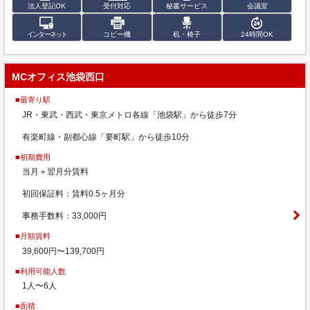
法人登記OK
受付対応
秘書サービス
会議室
インターネット
コピー機
机・椅子
24時間OK
MCオフィス池袋西口
■最寄り駅
JR・東武・西武・東京メトロ各線「池袋駅」から徒歩7分
有楽町線・副都心線「要町駅」から徒歩10分
■初期費用
当月＋翌月分賃料
初回保証料：賃料0.5ヶ月分
事務手数料：33,000円
■月額賃料
39,600円〜139,700円
■利用可能人数
1人〜6人
■面積