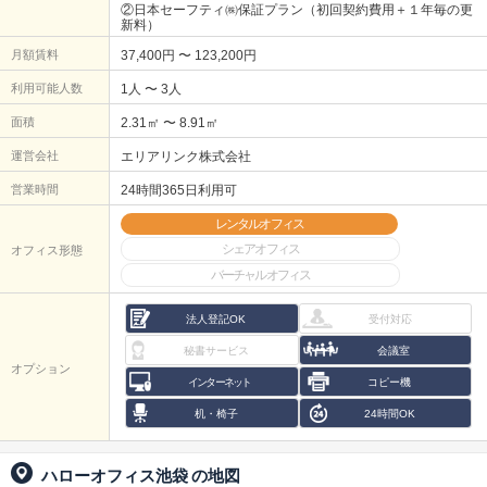
②日本セーフティ㈱保証プラン（初回契約費用＋１年毎の更
新料）
月額賃料
37,400円 〜 123,200円
利用可能人数
1人 〜 3人
面積
2.31㎡ 〜 8.91㎡
運営会社
エリアリンク株式会社
営業時間
24時間365日利用可
レンタルオフィス
シェアオフィス
オフィス形態
バーチャルオフィス
法人登記OK
受付対応
秘書サービス
会議室
オプション
インターネット
コピー機
机・椅子
24時間OK
ハローオフィス池袋
の地図