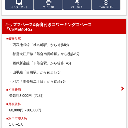
インターネット
コピー機
机・椅子
24時間OK
キッズスペース&保育付きコワーキングスペース
『CoMaMoRi』
■最寄り駅
・西武池袋線「椎名町駅」から徒歩8分
・都営大江戸線「落合南長崎駅」から徒歩8分
・西武新宿線「下落合駅」から徒歩14分
・山手線「目白駅」から徒歩17分
・バス「南長崎二丁目」から徒歩2分
■初期費用
登録料3.000円（税別）
■月額賃料
60,000円〜80,000円
■利用可能人数
1人〜1人