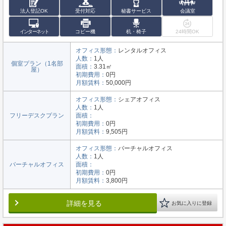
法人登記OK
受付対応
秘書サービス
会議室
インターネット
コピー機
机・椅子
24時間OK
オフィス形態：
レンタルオフィス
人数：
1人
個室プラン（1名部
面積：
3.31㎡
屋）
初期費用：
0円
月額賃料：
50,000円
オフィス形態：
シェアオフィス
人数：
1人
フリーデスクプラン
面積：
初期費用：
0円
月額賃料：
9,505円
オフィス形態：
バーチャルオフィス
人数：
1人
バーチャルオフィス
面積：
初期費用：
0円
月額賃料：
3,800円
詳細を見る
お気に入りに登録