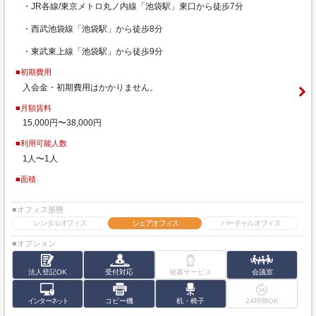
・JR各線/東京メトロ丸ノ内線「池袋駅」東口から徒歩7分
・西武池袋線「池袋駅」から徒歩8分
・東武東上線「池袋駅」から徒歩9分
■初期費用
入会金・初期費用はかかりません。
■月額賃料
15,000円〜38,000円
■利用可能人数
1人〜1人
■面積
■オフィス形態
レンタルオフィス
シェアオフィス
バーチャルオフィス
■オプション
法人登記OK
受付対応
秘書サービス
会議室
インターネット
コピー機
机・椅子
24時間OK