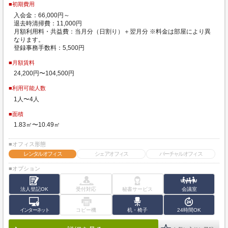
■初期費用
入会金：66,000円～
退去時清掃費：11,000円
月額利用料・共益費：当月分（日割り）＋翌月分 ※料金は部屋により異
なります。
登録事務手数料：5,500円
■月額賃料
24,200円〜104,500円
■利用可能人数
1人〜4人
■面積
1.83㎡〜10.49㎡
■オフィス形態
レンタルオフィス
シェアオフィス
バーチャルオフィス
■オプション
法人登記OK
受付対応
秘書サービス
会議室
インターネット
コピー機
机・椅子
24時間OK