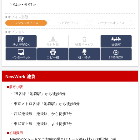
1.94㎡〜9.97㎡
■オフィス形態
レンタルオフィス
シェアオフィス
バーチャルオフィス
■オプション
法人登記OK
受付対応
秘書サービス
会議室
インターネット
コピー機
机・椅子
24時間OK
NewWork 池袋
■最寄り駅
・JR各線「池袋駅」から徒歩5分
・東京メトロ各線「池袋駅」から徒歩5分
・西武池袋線「池袋駅」から徒歩7分
・東武東上線「池袋駅」より徒歩7分
■初期費用
NewWorkカードでご契約の場合はカード発行料2,000円/枚（税