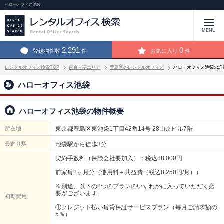
ハローオフィス池袋
MENU
2,291
0
登録物件数
件
お気に入り
件
レンタルオフィス検索TOP
東京主要エリア
豊島区のレンタルオフィス
ハローオフィス池袋の詳
ハローオフィス池袋
ハローオフィス池袋の物件概要
所在地
東京都豊島区東池袋1丁目42番14号 28山京ビル7階
最寄り駅
池袋駅から徒歩3分
契約手数料（保険会社要加入）：税込88,000円
前家賃2ヶ月分（使用料＋共益費（税込8,250円/月））
※別途、以下の2つのプランのいずれかに入っていただく必
要がございます。
初期費用
①クレジット払い賃貸保証サービスプラン（毎月ご請求額の
5％）