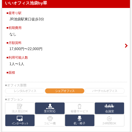
いいオフィス池袋by翠
■最寄り駅
JR池袋駅東口徒歩3分
■初期費用
なし
■月額賃料
17,600円〜22,000円
■利用可能人数
1人〜1人
■面積
■オフィス形態
レンタルオフィス
シェアオフィス
バーチャルオフィス
■オプション
法人登記OK
受付対応
秘書サービス
会議室
インターネット
コピー機
机・椅子
24時間OK