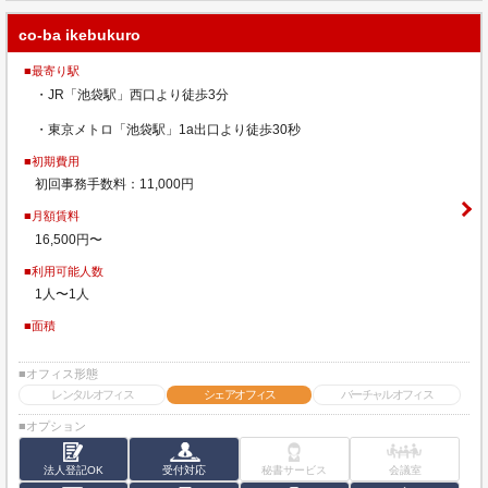
co-ba ikebukuro
■最寄り駅
・JR「池袋駅」西口より徒歩3分
・東京メトロ「池袋駅」1a出口より徒歩30秒
■初期費用
初回事務手数料：11,000円
■月額賃料
16,500円〜
■利用可能人数
1人〜1人
■面積
■オフィス形態
レンタルオフィス
シェアオフィス
バーチャルオフィス
■オプション
法人登記OK
受付対応
秘書サービス
会議室