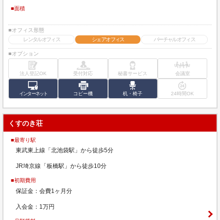
■面積
■オフィス形態
レンタルオフィス
シェアオフィス
バーチャルオフィス
■オプション
法人登記OK
受付対応
秘書サービス
会議室
インターネット
コピー機
机・椅子
24時間OK
くすのき荘
■最寄り駅
東武東上線「北池袋駅」から徒歩5分
JR埼京線「板橋駅」から徒歩10分
■初期費用
保証金：会費1ヶ月分
入会金：1万円