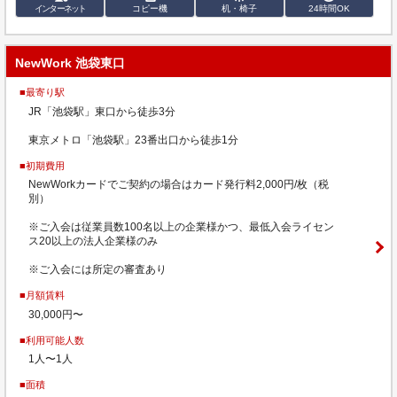
インターネット
コピー機
机・椅子
24時間OK
NewWork 池袋東口
■最寄り駅
JR「池袋駅」東口から徒歩3分
東京メトロ「池袋駅」23番出口から徒歩1分
■初期費用
NewWorkカードでご契約の場合はカード発行料2,000円/枚（税
別）
※ご入会は従業員数100名以上の企業様かつ、最低入会ライセン
ス20以上の法人企業様のみ
※ご入会には所定の審査あり
■月額賃料
30,000円〜
■利用可能人数
1人〜1人
■面積