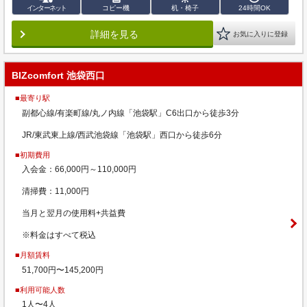
インターネット
コピー機
机・椅子
24時間OK
詳細を見る
お気に入りに登録
BIZcomfort 池袋西口
■最寄り駅
副都心線/有楽町線/丸ノ内線「池袋駅」C6出口から徒歩3分
JR/東武東上線/西武池袋線「池袋駅」西口から徒歩6分
■初期費用
入会金：66,000円～110,000円
清掃費：11,000円
当月と翌月の使用料+共益費
※料金はすべて税込
■月額賃料
51,700円〜145,200円
■利用可能人数
1人〜4人