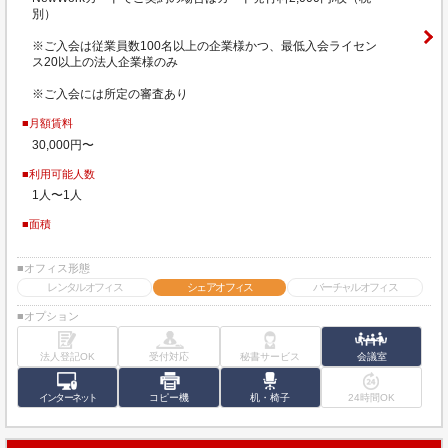
別）
※ご入会は従業員数100名以上の企業様かつ、最低入会ライセン
ス20以上の法人企業様のみ
※ご入会には所定の審査あり
■月額賃料
30,000円〜
■利用可能人数
1人〜1人
■面積
■オフィス形態
レンタルオフィス
シェアオフィス
バーチャルオフィス
■オプション
法人登記OK
受付対応
秘書サービス
会議室
インターネット
コピー機
机・椅子
24時間OK