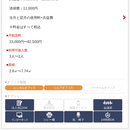
清掃費：11,000円
当月と翌月の使用料+共益費
※料金はすべて税込
■月額賃料
33,000円〜82,500円
■利用可能人数
1人〜2人
■面積
2.8㎡〜7.74㎡
■オフィス形態
レンタルオフィス
シェアオフィス
バーチャルオフィス
■オプション
法人登記OK
受付対応
秘書サービス
会議室
インターネット
コピー機
机・椅子
24時間OK