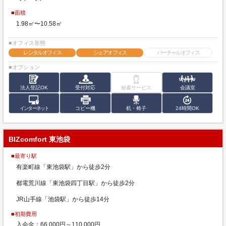
■面積
1.98㎡〜10.58㎡
■オフィス形態
レンタルオフィス
シェアオフィス
バーチャルオフィス
■オプション
法人登記OK
受付対応
秘書サービス
会議室
インターネット
コピー機
机・椅子
24時間OK
BIZcomfort 東池袋
■最寄り駅
有楽町線「東池袋駅」から徒歩2分
都電荒川線「東池袋四丁目駅」から徒歩2分
JR山手線「池袋駅」から徒歩14分
■初期費用
入会金：66,000円～110,000円