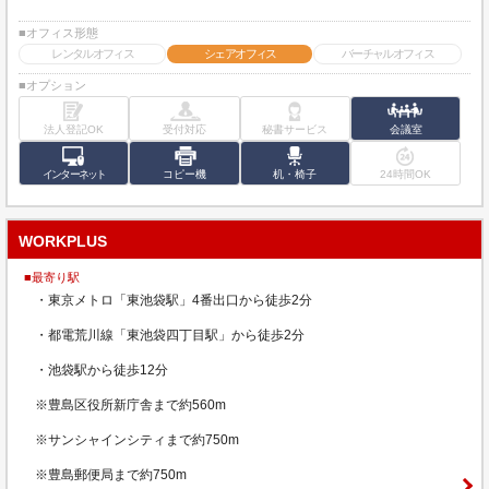
■オフィス形態
レンタルオフィス
シェアオフィス
バーチャルオフィス
■オプション
法人登記OK
受付対応
秘書サービス
会議室
インターネット
コピー機
机・椅子
24時間OK
WORKPLUS
■最寄り駅
・東京メトロ「東池袋駅」4番出口から徒歩2分
・都電荒川線「東池袋四丁目駅」から徒歩2分
・池袋駅から徒歩12分
※豊島区役所新庁舎まで約560m
※サンシャインシティまで約750m
※豊島郵便局まで約750m