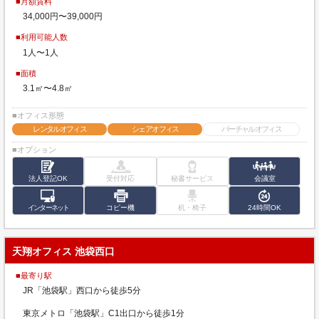
■月額賃料
34,000円〜39,000円
■利用可能人数
1人〜1人
■面積
3.1㎡〜4.8㎡
■オフィス形態
レンタルオフィス
シェアオフィス
バーチャルオフィス
■オプション
法人登記OK
受付対応
秘書サービス
会議室
インターネット
コピー機
机・椅子
24時間OK
天翔オフィス 池袋西口
■最寄り駅
JR「池袋駅」西口から徒歩5分
東京メトロ「池袋駅」C1出口から徒歩1分