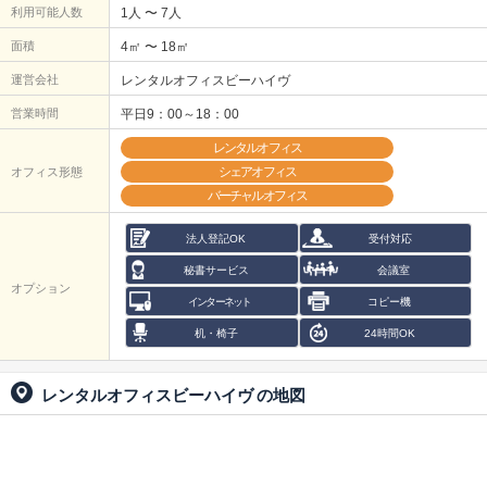
利用可能人数
1人 〜 7人
面積
4㎡ 〜 18㎡
運営会社
レンタルオフィスビーハイヴ
営業時間
平日9：00～18：00
レンタルオフィス
シェアオフィス
オフィス形態
バーチャルオフィス
法人登記OK
受付対応
秘書サービス
会議室
オプション
インターネット
コピー機
机・椅子
24時間OK
レンタルオフィスビーハイヴ
の地図