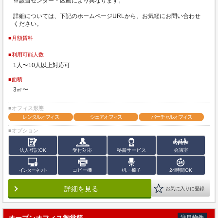
※該当センター・区画により異なります。
詳細については、下記のホームページURLから、お気軽にお問い合わせ
ください。
■月額賃料
■利用可能人数
1人〜10人以上対応可
■面積
3㎡〜
■オフィス形態
レンタルオフィス
シェアオフィス
バーチャルオフィス
■オプション
法人登記OK
受付対応
秘書サービス
会議室
インターネット
コピー機
机・椅子
24時間OK
詳細を見る
お気に入りに登録
オープンオフィス御堂筋
注目物件