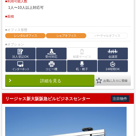
■利用可能人数
1人〜10人以上対応可
■面積
■オフィス形態
レンタルオフィス
シェアオフィス
バーチャルオフィス
■オプション
法人登記OK
受付対応
秘書サービス
会議室
インターネット
コピー機
机・椅子
24時間OK
詳細を見る
お気に入りに登録
リージャス新大阪阪急ビルビジネスセンター
注目物件