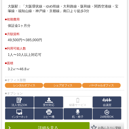
大阪駅：「大阪環状線・ゆめ咲線・大和路線・阪和線・関西空港線・宝
塚線・福知山線・神戸線・京都線」南口より徒歩3分
■初期費用
保証金1ヶ月分
■月額賃料
49,500円〜385,000円
■利用可能人数
1人〜10人以上対応可
■面積
3.2㎡〜46.8㎡
■オフィス形態
レンタルオフィス
シェアオフィス
バーチャルオフィス
■オプション
法人登記OK
受付対応
秘書サービス
会議室
インターネット
コピー機
机・椅子
24時間OK
詳細を見る
お気に入りに登録