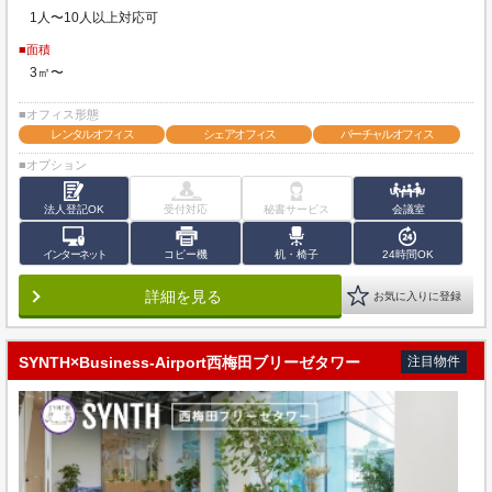
1人〜10人以上対応可
■面積
3㎡〜
■オフィス形態
レンタルオフィス
シェアオフィス
バーチャルオフィス
■オプション
法人登記OK
受付対応
秘書サービス
会議室
インターネット
コピー機
机・椅子
24時間OK
詳細を見る
お気に入りに登録
SYNTH×Business-Airport西梅田ブリーゼタワー
注目物件