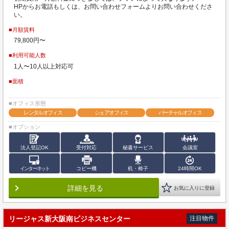
HPからお電話もしくは、お問い合わせフォームよりお問い合わせくださ
い。
■月額賃料
79,800円〜
■利用可能人数
1人〜10人以上対応可
■面積
■オフィス形態
レンタルオフィス
シェアオフィス
バーチャルオフィス
■オプション
法人登記OK
受付対応
秘書サービス
会議室
インターネット
コピー機
机・椅子
24時間OK
詳細を見る
お気に入りに登録
リージャス新大阪南ビジネスセンター
注目物件