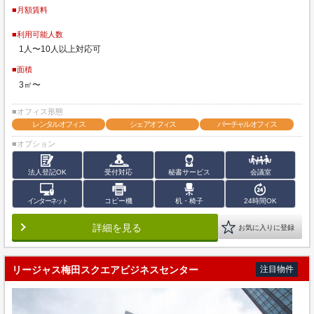
■月額賃料
■利用可能人数
1人〜10人以上対応可
■面積
3㎡〜
■オフィス形態
レンタルオフィス
シェアオフィス
バーチャルオフィス
■オプション
法人登記OK
受付対応
秘書サービス
会議室
インターネット
コピー機
机・椅子
24時間OK
詳細を見る
お気に入りに登録
リージャス梅田スクエアビジネスセンター
注目物件