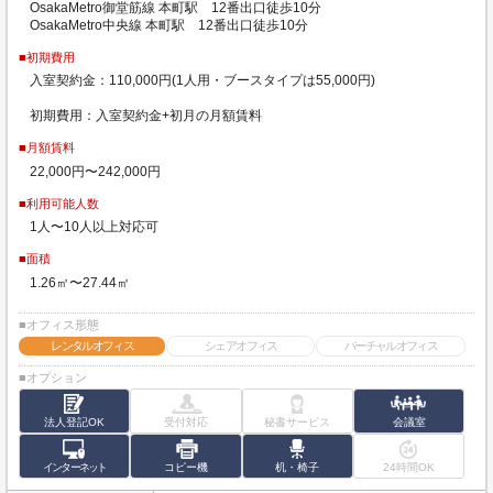
OsakaMetro御堂筋線 本町駅 12番出口徒歩10分
OsakaMetro中央線 本町駅 12番出口徒歩10分
■初期費用
入室契約金：110,000円(1人用・ブースタイプは55,000円)
初期費用：入室契約金+初月の月額賃料
■月額賃料
22,000円〜242,000円
■利用可能人数
1人〜10人以上対応可
■面積
1.26㎡〜27.44㎡
■オフィス形態
レンタルオフィス
シェアオフィス
バーチャルオフィス
■オプション
法人登記OK
受付対応
秘書サービス
会議室
インターネット
コピー機
机・椅子
24時間OK