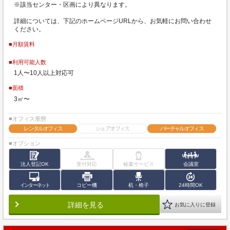
※該当センター・区画により異なります。
詳細については、下記のホームページURLから、お気軽にお問い合わせ
ください。
■月額賃料
■利用可能人数
1人〜10人以上対応可
■面積
3㎡〜
■オフィス形態
レンタルオフィス
シェアオフィス
バーチャルオフィス
■オプション
法人登記OK
受付対応
秘書サービス
会議室
インターネット
コピー機
机・椅子
24時間OK
詳細を見る
お気に入りに登録