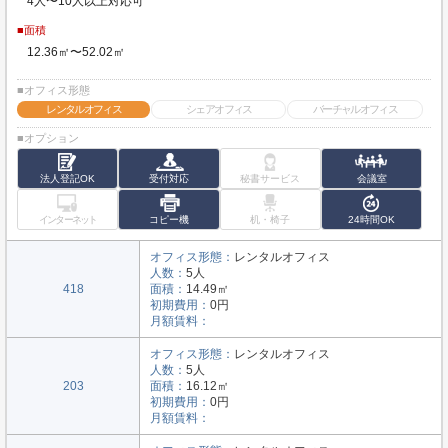
4人〜10人以上対応可
■面積
12.36㎡〜52.02㎡
■オフィス形態
レンタルオフィス
シェアオフィス
バーチャルオフィス
■オプション
法人登記OK
受付対応
秘書サービス
会議室
インターネット
コピー機
机・椅子
24時間OK
オフィス形態：
レンタルオフィス
人数：
5人
418
面積：
14.49㎡
初期費用：
0円
月額賃料：
オフィス形態：
レンタルオフィス
人数：
5人
203
面積：
16.12㎡
初期費用：
0円
月額賃料：