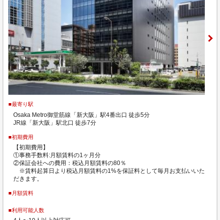
■最寄り駅
Osaka Metro御堂筋線「新大阪」駅4番出口 徒歩5分
JR線「新大阪」駅北口 徒歩7分
■初期費用
【初期費用】
①事務手数料:月額賃料の1ヶ月分
②保証会社への費用：税込月額賃料の80％
※賃料起算日より税込月額賃料の1%を保証料として毎月お支払いいた
だきます。
■月額賃料
■利用可能人数