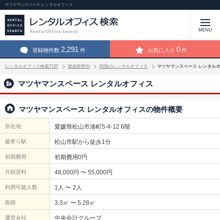
マツヤマンスペース レンタルオフィス
MENU
2,291
0
登録物件数
件
お気に入り
件
レンタルオフィス検索TOP
都道府県別
四国のレンタルオフィス
マツヤマンスペース レンタル
マツヤマンスペース レンタルオフィス
マツヤマンスペース レンタルオフィスの物件概要
所在地
愛媛県松山市湊町5-4-12 6階
最寄り駅
松山市駅から徒歩1分
初期費用
初期費用0円
月額賃料
48,000円 〜 55,000円
利用可能人数
1人 〜 2人
面積
3.3㎡ 〜 5.28㎡
運営会社
中央会計グループ