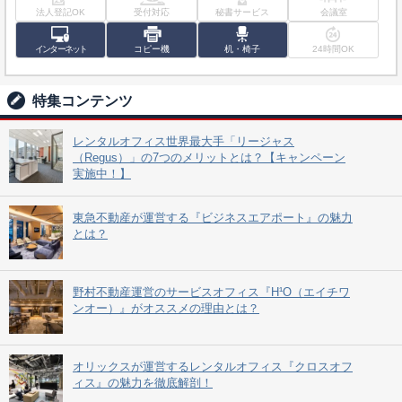
法人登記OK
受付対応
秘書サービス
会議室
インターネット
コピー機
机・椅子
24時間OK
特集コンテンツ
レンタルオフィス世界最大手「リージャス
（Regus）」の7つのメリットとは？【キャンペーン
実施中！】
東急不動産が運営する『ビジネスエアポート』の魅力
とは？
野村不動産運営のサービスオフィス『H¹O（エイチワ
ンオー）』がオススメの理由とは？
オリックスが運営するレンタルオフィス『クロスオフ
ィス』の魅力を徹底解剖！