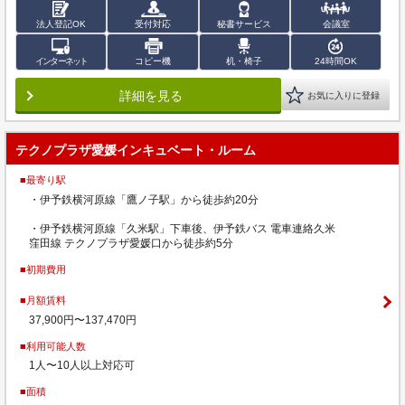
法人登記OK
受付対応
秘書サービス
会議室
インターネット
コピー機
机・椅子
24時間OK
詳細を見る
お気に入りに登録
テクノプラザ愛媛インキュベート・ルーム
■最寄り駅
・伊予鉄横河原線「鷹ノ子駅」から徒歩約20分
・伊予鉄横河原線「久米駅」下車後、伊予鉄バス 電車連絡久米
窪田線 テクノプラザ愛媛口から徒歩約5分
■初期費用
■月額賃料
37,900円〜137,470円
■利用可能人数
1人〜10人以上対応可
■面積