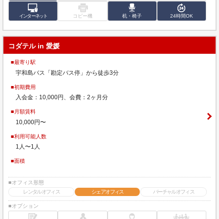
インターネット
コピー機
机・椅子
24時間OK
コダテル in 愛媛
■最寄り駅
宇和島バス「勘定バス停」から徒歩3分
■初期費用
入会金：10,000円、会費：2ヶ月分
■月額賃料
10,000円〜
■利用可能人数
1人〜1人
■面積
■オフィス形態
レンタルオフィス
シェアオフィス
バーチャルオフィス
■オプション