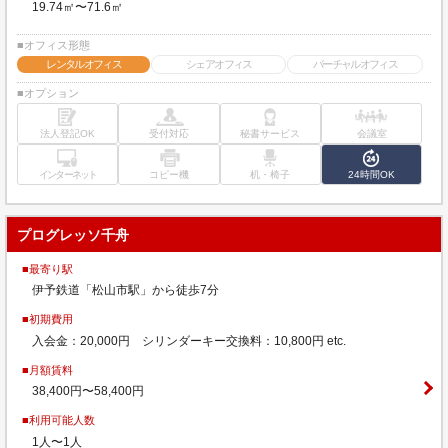
19.74㎡〜71.6㎡
■オフィス形態
レンタルオフィス
シェアオフィス
バーチャルオフィス
■オプション
法人登記OK
受付対応
秘書サービス
会議室
インターネット
コピー機
机・椅子
24時間OK
プログレッソ千舟
■最寄り駅
伊予鉄道「松山市駅」から徒歩7分
■初期費用
入会金：20,000円 シリンダーキー交換料：10,800円 etc.
■月額賃料
38,400円〜58,400円
■利用可能人数
1人〜1人