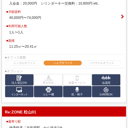
入会金：20,000円 シリンダーキー交換料：10,800円 etc.
■月額賃料
40,000円〜74,000円
■利用可能人数
1人〜1人
■面積
11.25㎡〜20.41㎡
■オフィス形態
レンタルオフィス
シェアオフィス
バーチャルオフィス
■オプション
法人登記OK
受付対応
秘書サービス
会議室
インターネット
コピー機
机・椅子
24時間OK
Re:ZONE 松山01
■最寄り駅
伊予鉄道「大街道駅」から徒歩1分