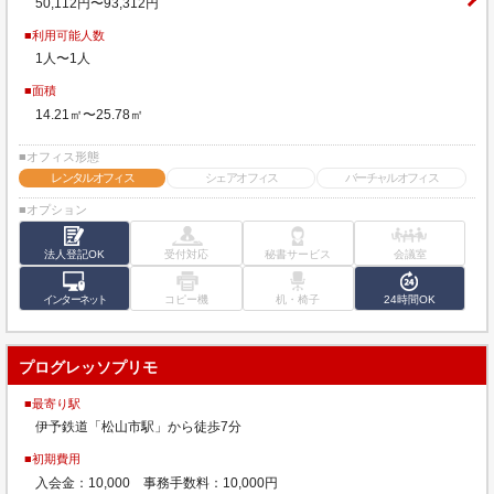
50,112円〜93,312円
■利用可能人数
1人〜1人
■面積
14.21㎡〜25.78㎡
■オフィス形態
レンタルオフィス
シェアオフィス
バーチャルオフィス
■オプション
法人登記OK
受付対応
秘書サービス
会議室
インターネット
コピー機
机・椅子
24時間OK
プログレッソプリモ
■最寄り駅
伊予鉄道「松山市駅」から徒歩7分
■初期費用
入会金：10,000 事務手数料：10,000円