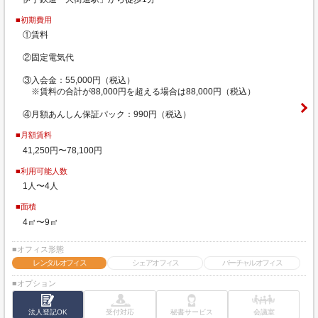
■初期費用
①賃料
②固定電気代
③入会金：55,000円（税込）
※賃料の合計が88,000円を超える場合は88,000円（税込）
④月額あんしん保証パック：990円（税込）
■月額賃料
41,250円〜78,100円
■利用可能人数
1人〜4人
■面積
4㎡〜9㎡
■オフィス形態
レンタルオフィス
シェアオフィス
バーチャルオフィス
■オプション
法人登記OK
受付対応
秘書サービス
会議室