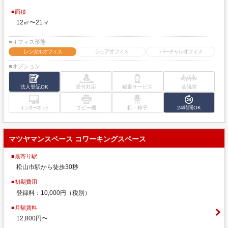
■面積
12㎡〜21㎡
■オフィス形態
レンタルオフィス
シェアオフィス
バーチャルオフィス
■オプション
法人登記OK
受付対応
秘書サービス
会議室
インターネット
コピー機
机・椅子
24時間OK
マツヤマンスペース コワーキングスペース
■最寄り駅
松山市駅から徒歩30秒
■初期費用
登録料：10,000円（税別）
■月額賃料
12,800円〜