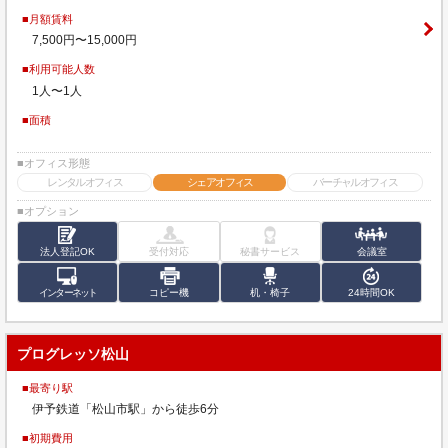
■月額賃料
7,500円〜15,000円
■利用可能人数
1人〜1人
■面積
■オフィス形態
レンタルオフィス
シェアオフィス
バーチャルオフィス
■オプション
法人登記OK
受付対応
秘書サービス
会議室
インターネット
コピー機
机・椅子
24時間OK
プログレッソ松山
■最寄り駅
伊予鉄道「松山市駅」から徒歩6分
■初期費用