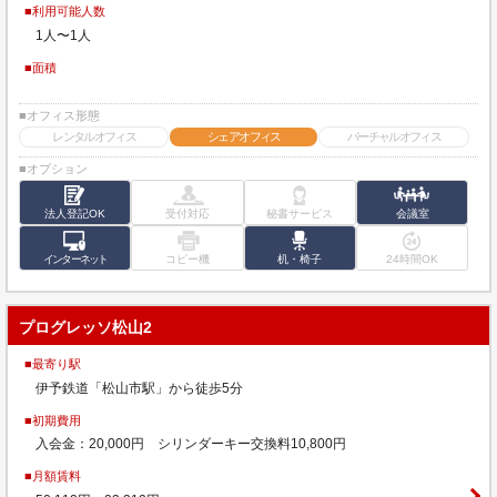
■利用可能人数
1人〜1人
■面積
■オフィス形態
レンタルオフィス
シェアオフィス
バーチャルオフィス
■オプション
法人登記OK
受付対応
秘書サービス
会議室
インターネット
コピー機
机・椅子
24時間OK
プログレッソ松山2
■最寄り駅
伊予鉄道「松山市駅」から徒歩5分
■初期費用
入会金：20,000円 シリンダーキー交換料10,800円
■月額賃料