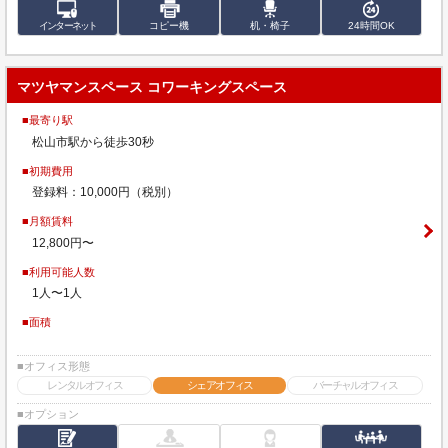
インターネット
コピー機
机・椅子
24時間OK
マツヤマンスペース コワーキングスペース
■最寄り駅
松山市駅から徒歩30秒
■初期費用
登録料：10,000円（税別）
■月額賃料
12,800円〜
■利用可能人数
1人〜1人
■面積
■オフィス形態
レンタルオフィス
シェアオフィス
バーチャルオフィス
■オプション