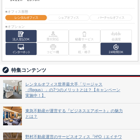
■オフィス形態
レンタルオフィス
シェアオフィス
バーチャルオフィス
■オプション
法人登記OK
受付対応
秘書サービス
会議室
インターネット
コピー機
机・椅子
24時間OK
特集コンテンツ
レンタルオフィス世界最大手「リージャス
（Regus）」の7つのメリットとは？【キャンペーン
実施中！】
東急不動産が運営する『ビジネスエアポート』の魅力
とは？
野村不動産運営のサービスオフィス『H¹O（エイチワ