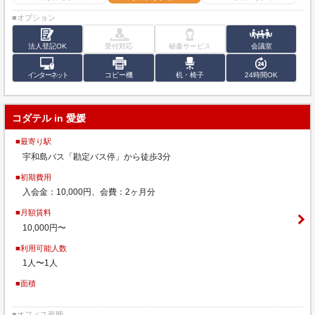
■オプション
法人登記OK
受付対応
秘書サービス
会議室
インターネット
コピー機
机・椅子
24時間OK
コダテル in 愛媛
■最寄り駅
宇和島バス「勘定バス停」から徒歩3分
■初期費用
入会金：10,000円、会費：2ヶ月分
■月額賃料
10,000円〜
■利用可能人数
1人〜1人
■面積
■オフィス形態