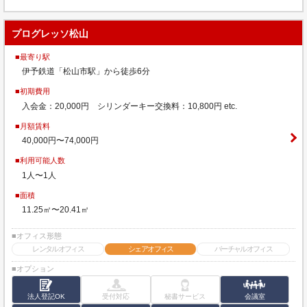
プログレッソ松山
■最寄り駅
伊予鉄道「松山市駅」から徒歩6分
■初期費用
入会金：20,000円 シリンダーキー交換料：10,800円 etc.
■月額賃料
40,000円〜74,000円
■利用可能人数
1人〜1人
■面積
11.25㎡〜20.41㎡
■オフィス形態
レンタルオフィス
シェアオフィス
バーチャルオフィス
■オプション
法人登記OK
受付対応
秘書サービス
会議室