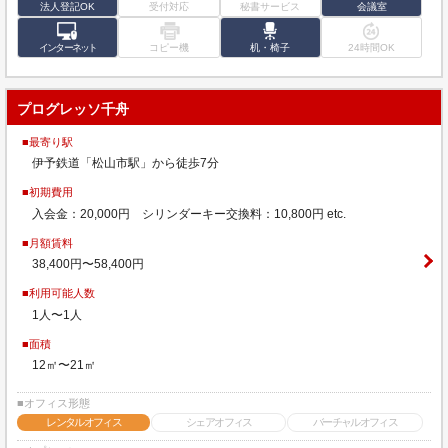
法人登記OK
受付対応
秘書サービス
会議室
インターネット
コピー機
机・椅子
24時間OK
プログレッソ千舟
■最寄り駅
伊予鉄道「松山市駅」から徒歩7分
■初期費用
入会金：20,000円 シリンダーキー交換料：10,800円 etc.
■月額賃料
38,400円〜58,400円
■利用可能人数
1人〜1人
■面積
12㎡〜21㎡
■オフィス形態
レンタルオフィス
シェアオフィス
バーチャルオフィス