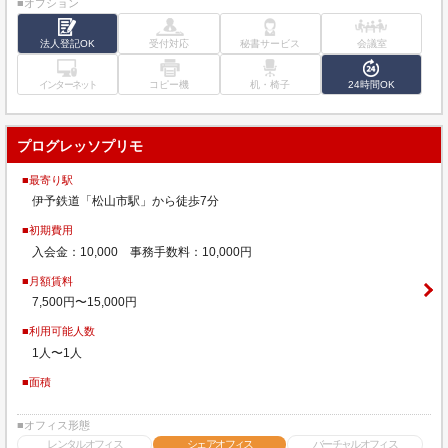
■オプション
法人登記OK
受付対応
秘書サービス
会議室
インターネット
コピー機
机・椅子
24時間OK
プログレッソプリモ
■最寄り駅
伊予鉄道「松山市駅」から徒歩7分
■初期費用
入会金：10,000 事務手数料：10,000円
■月額賃料
7,500円〜15,000円
■利用可能人数
1人〜1人
■面積
■オフィス形態
レンタルオフィス
シェアオフィス
バーチャルオフィス