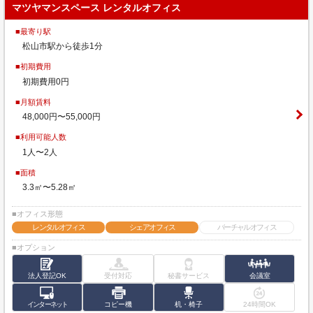
マツヤマンスペース レンタルオフィス
■最寄り駅
松山市駅から徒歩1分
■初期費用
初期費用0円
■月額賃料
48,000円〜55,000円
■利用可能人数
1人〜2人
■面積
3.3㎡〜5.28㎡
■オフィス形態
レンタルオフィス
シェアオフィス
バーチャルオフィス
■オプション
法人登記OK
受付対応
秘書サービス
会議室
インターネット
コピー機
机・椅子
24時間OK