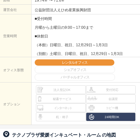
面積
19.74㎡ 〜 71.6㎡
運営会社
公益財団法人えひめ産業振興財団
■受付時間
月曜から土曜日の9:00～17:00まで
営業時間
■休館日
（本館）日曜日、祝日、12月29日～1月3日
（別館）土曜日、日曜日、祝日、12月29日～1月3日
レンタルオフィス
シェアオフィス
オフィス形態
バーチャルオフィス
法人登記OK
受付対応
秘書サービス
会議室
オプション
インターネット
コピー機
机・椅子
24時間OK
テクノプラザ愛媛インキュベート・ルーム
の地図