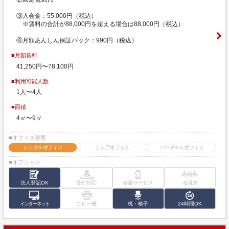
③入会金：55,000円（税込）
※賃料の合計が88,000円を超える場合は88,000円（税込）
④月額あんしん保証パック：990円（税込）
■月額賃料
41,250円〜78,100円
■利用可能人数
1人〜4人
■面積
4㎡〜9㎡
■オフィス形態
レンタルオフィス
シェアオフィス
バーチャルオフィス
■オプション
法人登記OK
受付対応
秘書サービス
会議室
インターネット
コピー機
机・椅子
24時間OK