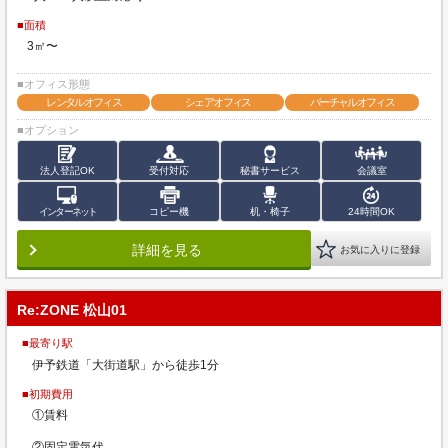
■面積
3㎡〜
■オフィス形態
レンタルオフィス
シェアオフィス
バーチャルオフィス
■オプション
法人登記OK
受付対応
秘書サービス
会議室
インターネット
コピー機
机・椅子
24時間OK
詳細を見る
お気に入りに登録
Re:ZONE 松山01
■最寄り駅
伊予鉄道「大街道駅」から徒歩1分
■初期費用
①賃料
②固定電気代