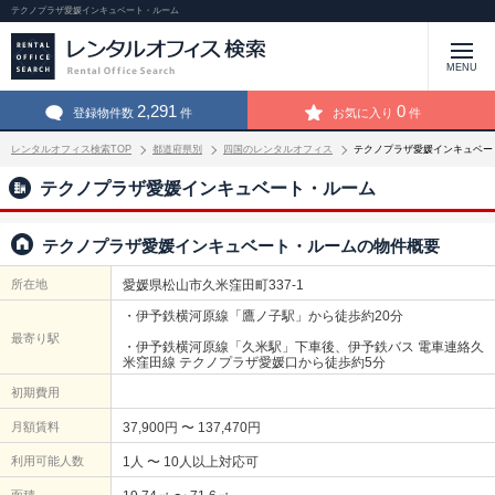
テクノプラザ愛媛インキュベート・ルーム
MENU
2,291
0
登録物件数
件
お気に入り
件
レンタルオフィス検索TOP
都道府県別
四国のレンタルオフィス
テクノプラザ愛媛インキュベー
テクノプラザ愛媛インキュベート・ルーム
テクノプラザ愛媛インキュベート・ルームの物件概要
所在地
愛媛県松山市久米窪田町337-1
・伊予鉄横河原線「鷹ノ子駅」から徒歩約20分
最寄り駅
・伊予鉄横河原線「久米駅」下車後、伊予鉄バス 電車連絡久
米窪田線 テクノプラザ愛媛口から徒歩約5分
初期費用
月額賃料
37,900円 〜 137,470円
利用可能人数
1人 〜 10人以上対応可