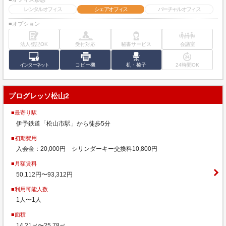
レンタルオフィス
シェアオフィス
バーチャルオフィス
■オプション
法人登記OK
受付対応
秘書サービス
会議室
インターネット
コピー機
机・椅子
24時間OK
プログレッソ松山2
■最寄り駅
伊予鉄道「松山市駅」から徒歩5分
■初期費用
入会金：20,000円 シリンダーキー交換料10,800円
■月額賃料
50,112円〜93,312円
■利用可能人数
1人〜1人
■面積
14.21㎡〜25.78㎡